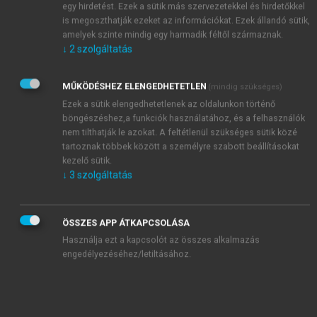
pontjának tekinthetjük: ez a tömegmédia, a
egy hirdetést. Ezek a sütik más szervezetekkel és hirdetőkkel
médiakultúra és a médiatársadalom korszakának
is megoszthatják ezeket az információkat. Ezek állandó sütik,
kezdete. A 19. század második felét a sajtó mellett
amelyek szinte mindig egy harmadik féltől származnak.
↓
2
szolgáltatás
2
rendkívül gazdag médiatáj jellemzi,
az 1870-es
évektől, a távíróhálózatok összekapcsolásának és a
tenger alatti kábelek lefektetésének köszönhetően
MŰKÖDÉSHEZ ELENGEDHETETLEN
(mindig szükséges)
pedig létrejön – a világtörténelemben először – az
Ezek a sütik elengedhetetlenek az oldalunkon történő
3
böngészéshez,a funkciók használatához, és a felhasználók
információ saját globális hálózata.
Ez a
nem tilthatják le azokat. A feltétlenül szükséges sütik közé
4
„médiaforradalom”
nem pusztán mennyiségi, hanem
tartoznak többek között a személyre szabott beállításokat
a kultúra legmélyéig ható minőségi változást is
kezelő sütik.
jelent, amennyiben társadalmi intézményként is
↓
3
szolgáltatás
megszerveződő technikai médiumok veszik át az
észlelés tartalmainak és lehetséges formáinak
vezérlését és meghatározását. Itt veszi kezdetét a
ÖSSZES APP ÁTKAPCSOLÁSA
társadalom (a hétköznapi élet) ún.
Használja ezt a kapcsolót az összes alkalmazás
5
engedélyezéséhez/letiltásához.
mélymediatizációja,
melynek értelmében egyre
kizárólagosabban médiafelületek határozzák meg az
egyéni és közösségi identitásmintákat és -tartalmakat,
szolgáltatják az érvényes orientációs mintákat,