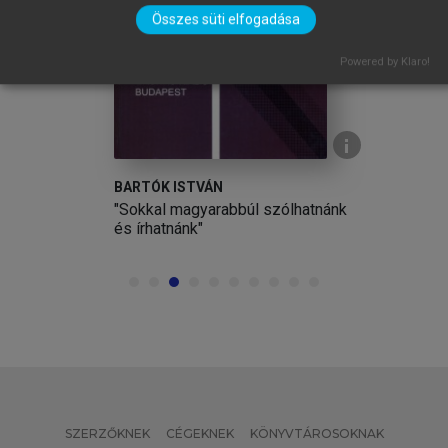
Összes süti elfogadása
Powered by Klaro!
BARTÓK ISTVÁN
a
"Sokkal magyarabbúl szólhatnánk
ig
és írhatnánk"
SZERZŐKNEK
CÉGEKNEK
KÖNYVTÁROSOKNAK