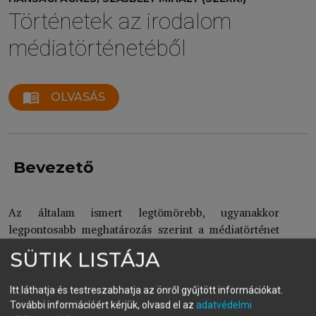
Történetek az irodalom
médiatörténetéből
menu_book
OLVASÁS
Bevezető
Az általam ismert legtömörebb, ugyanakkor
legpontosabb meghatározás szerint a médiatörténet
1
az észlelés technicizálódásának a története.
Célja a
SÜTIK LISTÁJA
technika és kultúra, vagyis
eszközök
és az őket
létrehozó és alkalmazó, a társadalmi létezésbe őket
Itt láthatja és testreszabhatja az önről gyűjtött információkat.
beágyazó és abban benne tartó
tudás
További információért kérjük, olvasd el az
adatvédelmi
szétbogozhatatlan szövedékeiként létesülő közegek,