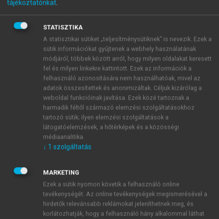
tájékoztatónkat
.
azaz médiumok létrejöttének, használatának és
intézményesülésének tanulmányozása. Kiindulópontja
STATISZTIKA
az a feltevés, miszerint a mindenkor érvényesnek
A statisztikai sütiket „teljesítménysütiknek” is nevezik. Ezek a
tekintett társadalmi valóság, vagyis az egyénre, a
sütik információkat gyűjtenek a webhely használatának
közösségre és általában a ’világra’ vonatkozó tudás
módjáról, többek között arról, hogy milyen oldalakat keresett
szerkezeteinek és tartalmainak létrehozása, tárolása
fel és milyen linkekre kattintott. Ezek az információk a
és közlése minden esetben a rendelkezésre álló és
felhasználó azonosítására nem használhatóak, mivel az
adatok összesítettek és anonimizáltak. Céljuk kizárólag a
meghatározó módon használatba vett
weboldal funkcióinak javítása. Ezek közé tartoznak a
(intézményesített) médiumok függvénye. A
harmadik féltől származó elemzési szolgáltatásokhoz
médiatörténet ennyiben a kultúratudomány egy
tartozó sütik; ilyen elemzési szolgáltatások a
speciális, az önmagunkhoz, másokhoz és a világhoz
látogatóelemzések, a hőtérképek és a közösségi
való hozzáférés közegeit történeti dimenzióban
médiaanalitika.
↓
1
szolgáltatás
kutató területe. A fentiek felől szemlélve a 19. század
derekán lezajlott változásokat (melyek során a
nyomtatott sajtó korábbi formáiból létrejött az
MARKETING
üzemszerűen működő, nagy példányszámban,
Ezek a sütik nyomon követik a felhasználó online
tevékenységét. Az online tevékenységek megismerésével a
gyorsan és intézményesen terjesztett tömegsajtó) az
hirdetők relevánsabb reklámokat jeleníthetnek meg, és
újkori médiatörténet egyik legfontosabb átfordulási
korlátozhatják, hogy a felhasználó hány alkalommal láthat