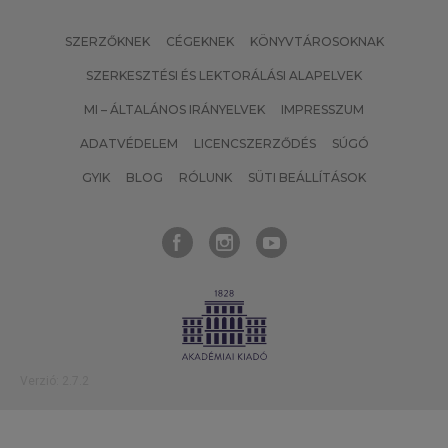
SZERZŐKNEK
CÉGEKNEK
KÖNYVTÁROSOKNAK
SZERKESZTÉSI ÉS LEKTORÁLÁSI ALAPELVEK
MI – ÁLTALÁNOS IRÁNYELVEK
IMPRESSZUM
ADATVÉDELEM
LICENCSZERZŐDÉS
SÚGÓ
GYIK
BLOG
RÓLUNK
SÜTI BEÁLLÍTÁSOK
Verzió: 2.7.2