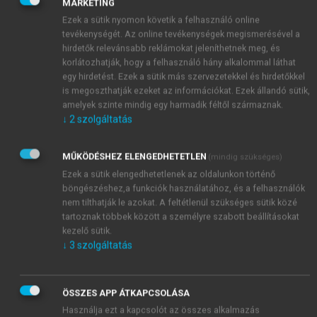
MARKETING
irodalmilag legalábbis – nem vállalja a tárca
Ezek a sütik nyomon követik a felhasználó online
legitimálását, ugyanakkor magával a gesztussal,
tevékenységét. Az online tevékenységek megismerésével a
nevezetesen, hogy nevét és előszavát adja Ágai
hirdetők relevánsabb reklámokat jeleníthetnek meg, és
kötetéhez, valójában nagyon is legitimálja a Porzó-
korlátozhatják, hogy a felhasználó hány alkalommal láthat
egy hirdetést. Ezek a sütik más szervezetekkel és hirdetőkkel
szövegeket. „Komolyan” azért nehéz a tárcáról
is megoszthatják ezeket az információkat. Ezek állandó sütik,
beszélnie, mert senki sem tudja, az valójában
amelyek szinte mindig egy harmadik féltől származnak.
micsoda, nincs adekvát irodalmi szempont a
↓
2
szolgáltatás
megközelítéséhez: „a tárczaczikk pedig, mondják,
nem is műfaj, nem olyas valami mint az óda, vagy a
MŰKÖDÉSHEZ ELENGEDHETETLEN
(mindig szükséges)
beszély, vagy csak a chria is, az »irálytanok« nem
Ezek a sütik elengedhetetlenek az oldalunkon történő
5
tudnak róla, csak afféle rossz pénz...”
Van viszont
böngészéshez,a funkciók használatához, és a felhasználók
mellette
társadalmi
érv: Greguss a Jules Janint tagjai
nem tilthatják le azokat. A feltétlenül szükséges sütik közé
közé fogadó francia Akadémiára hivatkozik. Ha a
tartoznak többek között a személyre szabott beállításokat
francia Akadémia elfogadja a tárcaíró Janint,
kezelő sütik.
↓
3
szolgáltatás
nyilvánvalóan elfogadja a tárcát is.
Greguss általánosságban a tárcát a modern
élethez kapcsolódó hétköznapi tudás adekvát
ÖSSZES APP ÁTKAPCSOLÁSA
formájaként ismeri el:
Használja ezt a kapcsolót az összes alkalmazás