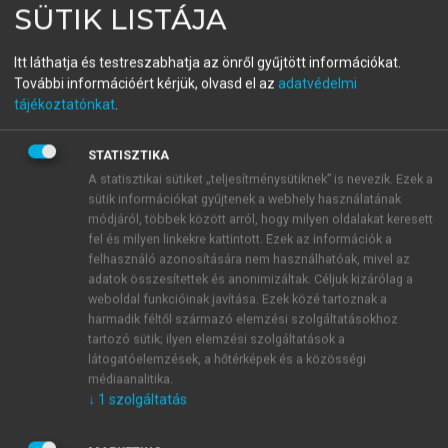
elhelyezni Ágait, aki a
modernitásnak
mindenképpen
SÜTIK LISTÁJA
(egyik) első magyar nyelvű megszólaltatója volt.
Ágait a maga korában két, a korabeli magyar
Itt láthatja és testreszabhatja az önről gyűjtött információkat.
tudományos életben nagy presztízzsel rendelkező
További információért kérjük, olvasd el az
adatvédelmi
szerző méltatta: Greguss Ágost és Arany László.
tájékoztatónkat
.
Mindkét méltató szöveg apropója
Porzó
tárczalevelei
nek 1877-es kötetbe foglalt publikációja.
STATISZTIKA
Greguss Ágostot Ágai kérte fel, írjon a könyvhöz
A statisztikai sütiket „teljesítménysütiknek” is nevezik. Ezek a
1
előszót:
„Ön avval a fölhivással tisztelt meg, irjak
sütik információkat gyűjtenek a webhely használatának
2
módjáról, többek között arról, hogy milyen oldalakat keresett
könyvéhez előszót. Ime, levelet irok.
[...] Még
fel és milyen linkekre kattintott. Ezek az információk a
egyszer elolvasom levelemet, s úgy veszem észre
felhasználó azonosítására nem használhatóak, mivel az
3
hogy tárcza lett belőle, már olyan a milyen.”
Pedig
adatok összesítettek és anonimizáltak. Céljuk kizárólag a
Ágai komoly tanulmányt kért tőle, méghozzá pontos
weboldal funkcióinak javítása. Ezek közé tartoznak a
instrukciók alapján: „Nekem tehát az lenne
harmadik féltől származó elemzési szolgáltatásokhoz
tartozó sütik; ilyen elemzési szolgáltatások a
föladatom, hogy a tárczacikk ellen szórt rágalmakat
látogatóelemzések, a hőtérképek és a közösségi
megczáfoljam, a tárczacikket a múzsák törvényes
médiaanalitika.
szülöttjének bizonyítsam, s Apollo nevében
↓
1
szolgáltatás
(prózailag: a széptani elvek értelmében) jogosúlt
4
műfajnak nyilatkoztassam.”
Greguss – esztétikailag,