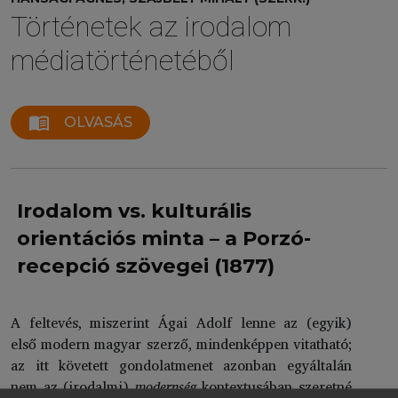
Történetek az irodalom
médiatörténetéből
menu_book
OLVASÁS
Irodalom vs. kulturális
orientációs minta – a Porzó-
recepció szövegei (1877)
A feltevés, miszerint Ágai Adolf lenne az (egyik)
első modern magyar szerző, mindenképpen vitatható;
az itt követett gondolatmenet azonban egyáltalán
nem az (irodalmi)
modernség
kontextusában szeretné