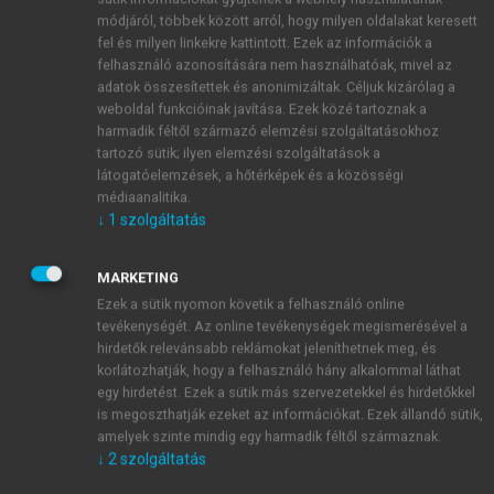
sokasága hirdette: egy (felsőbb társadalmi
módjáról, többek között arról, hogy milyen oldalakat keresett
státuszú) leány és nő legfőbb feladata
fel és milyen linkekre kattintott. Ezek az információk a
(életkortól függetlenül) a nemzet szolgálata. E
felhasználó azonosítására nem használhatóak, mivel az
szolgálatnak többféle módját gondolták el,
adatok összesítettek és anonimizáltak. Céljuk kizárólag a
például jótékonykodás, nemzeti
weboldal funkcióinak javítása. Ezek közé tartoznak a
harmadik féltől származó elemzési szolgáltatásokhoz
egylettagságok, a forradalom sérültjeinek
tartozó sütik; ilyen elemzési szolgáltatások a
ápolása stb. Legfőbb eszköze pedig a feleség-,
látogatóelemzések, a hőtérképek és a közösségi
valamint elsősorban az anyai szerep betöltése
médiaanalitika.
volt, hiszen az elgondolás szerint a családanya
↓
1
szolgáltatás
az, aki jó honfit és honleányt szülhet, nevelhet
3
a haza számára.”
MARKETING
Ezek a sütik nyomon követik a felhasználó online
tevékenységét. Az online tevékenységek megismerésével a
A negyvenes évek divatlapjai a honleányok
hirdetők relevánsabb reklámokat jeleníthetnek meg, és
korlátozhatják, hogy a felhasználó hány alkalommal láthat
felelősségi körét a magyar nyelv használatának
egy hirdetést. Ezek a sütik más szervezetekkel és hirdetőkkel
népszerűsítésével is igyekeztek kibővíteni.
is megoszthatják ezeket az információkat. Ezek állandó sütik,
A magyar nyelvű szépirodalmi divatlapok
amelyek szinte mindig egy harmadik féltől származnak.
4
előfutáraként értelmezhető
Regélő
1833-as
↓
2
szolgáltatás
előszavában a szerkesztő, Róthkrepf Gábor a