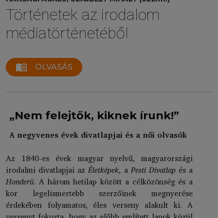
Történetek az irodalom
médiatörténetéből
menu_book
OLVASÁS
„Nem felejtők, kiknek írunk!”
A negyvenes évek divatlapjai és a női olvasók
Az 1840-es évek magyar nyelvű, magyarországi
irodalmi divatlapjai az
Életképek
, a
Pesti Divatlap
és a
Honderü
. A három hetilap között a célközönség és a
kor legelismertebb szerzőinek megnyerése
érdekében folyamatos, éles verseny alakult ki. A
versenyt fokozta, hogy az előbb említett lapok közül