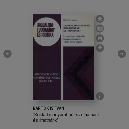
arrow_circle_left
arrow_circle_right
BARTÓK ISTVÁN
a
"Sokkal magyarabbúl szólhatnánk
ig
és írhatnánk"