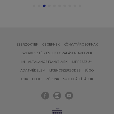
SZERZŐKNEK
CÉGEKNEK
KÖNYVTÁROSOKNAK
SZERKESZTÉSI ÉS LEKTORÁLÁSI ALAPELVEK
MI – ÁLTALÁNOS IRÁNYELVEK
IMPRESSZUM
ADATVÉDELEM
LICENCSZERZŐDÉS
SÚGÓ
GYIK
BLOG
RÓLUNK
SÜTI BEÁLLÍTÁSOK