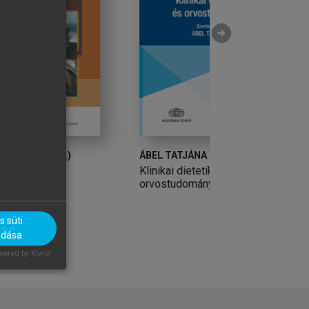
arrow_circle_right
ÁBEL TATJÁNA (SZERK.)
BORKA PÉTER
Klinikai dietetika és
Respiratorikus fiz
orvostudomány
 süti
adása
ered by Klaro!