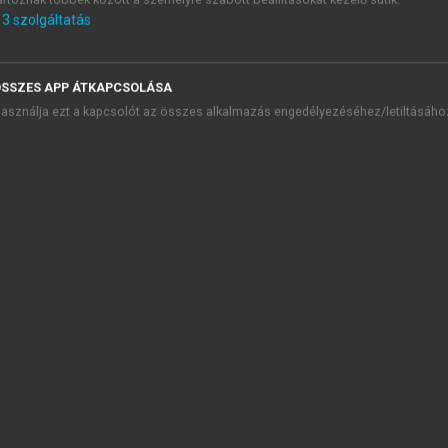
vezető
3
szolgáltatás
 A sport története, az olimpizmus
 Nemzetek, sportágak, tendenciák az újkori olimpiák tükrében
SSZES APP ÁTKAPCSOLÁSA
 Sporttudomány és tudományelmélet
asználja ezt a kapcsolót az összes alkalmazás engedélyezéséhez/letiltásáho
 A sportteljesítmény
 A motoros teljesítmény összetevői, motoros tesztrendszerek
5.1. Képesség-készség kapcsolatának értelmezése
5.2. Motoros képességek mérése
5.2.1. Történeti áttekintés
chevron_right
5.2.2. Tesztek alkalmazási területei
Ajánlott irodalom
 A sport veszélyei, a dopping
 A sport célja, feladata korosztályonként
 A sporttevékenység területei
 A sport mint életmód
. Sport és társadalom
. A sport presztízse