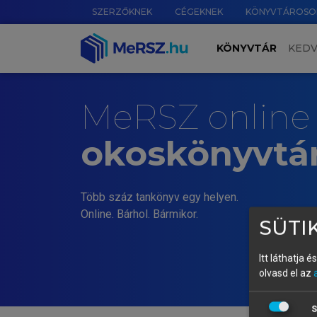
SZERZŐKNEK
CÉGEKNEK
KÖNYVTÁROSO
KÖNYVTÁR
KED
MeRSZ online
okoskönyvtá
Több száz tankönyv egy helyen.
Online. Bárhol. Bármikor.
SÜTIK
Itt láthatja 
olvasd el az
S