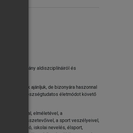
 a sporttudomány aldiszciplínáiról és
ak, oktatóinak ajánljuk, de bizonyára haszonnal
telezett, az egészségtudatos életmódot követő
rt tudományával, elméletével, a
ljesítmény összetevőivel, a sport veszélyeivel,
ére (rekreáció, iskolai nevelés, élsport,