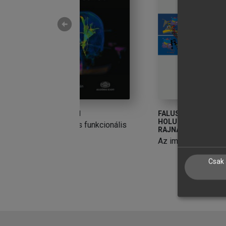
arrow_circle_left
VÁN
FALUS ANDRÁS, BUZÁS EDIT,
S
HOLUB MARIANNA CSILLA,
 és funkcionális
S
RAJNAVÖLGYI ÉVA (SZERK.)
et
Az immunológia alapjai
Csak 