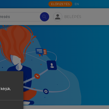
ELŐFIZETÉS
EN
person
search
BELÉPÉS
kérjük,