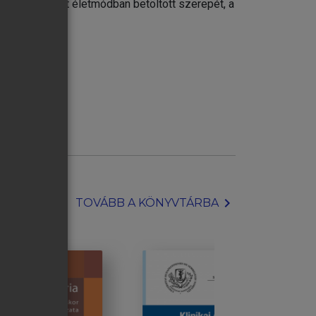
yalja a sport életmódban betöltött szerepét, a
t.
zakemberei.
chevron_right
TOVÁBB A KÖNYVTÁRBA