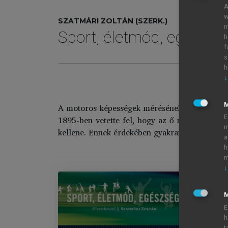
A
w
SZATMÁRI ZOLTÁN (SZERK.)
m
Sport, életmód, egészsé
h
f
s
h
↓
A motoros képességek mérésének igénye nem 
E
1895-ben vetette fel, hogy az ő meglátása sze
m
kellene. Ennek érdekében gyakran mérte gyakor
a
h
m
↓
M
Sp
E
h
Im
t