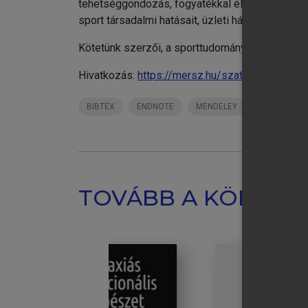
tehetséggondozás, fogyatékkal élők sporttevéke
sport társadalmi hatásait, üzleti hátterét, a sp
Kötetünk szerzői, a sporttudomány, illetve a t
Hivatkozás:
https://mersz.hu/szatmari-sport-
BIBTEX
ENDNOTE
MENDELEY
ZOTERO
TOVÁBB A KÖNYVT