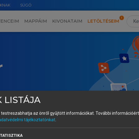
KNAK
SÚGÓ
VENCEIM
MAPPÁIM
KIVONATAIM
LETÖLTÉSEIM
r
 LISTÁJA
és testreszabhatja az önről gyűjtött információkat.
További információért 
adatvédelmi tájékoztatónkat
.
TATISZTIKA