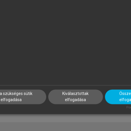
ZATMÁRI ZOLTÁN (SZERK.)
SZÉKÁCS BÉLA (SZERK.)
port, életmód, egészség
Geriátria
a szükséges sütik
Kiválasztottak
Összes
elfogadása
elfogadása
elfog
Pow