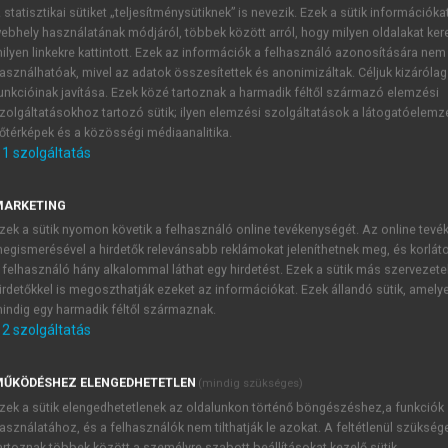
 statisztikai sütiket „teljesítménysütiknek” is nevezik. Ezek a sütik információka
ebhely használatának módjáról, többek között arról, hogy milyen oldalakat kere
ilyen linkekre kattintott. Ezek az információk a felhasználó azonosítására nem
g
asználhatóak, mivel az adatok összesítettek és anonimizáltak. Céljuk kizáróla
unkcióinak javítása. Ezek közé tartoznak a harmadik féltől származó elemzési
zolgáltatásokhoz tartozó sütik; ilyen elemzési szolgáltatások a látogatóelemz
őtérképek és a közösségi médiaanalitika.
1
szolgáltatás
Történeti áttekintés
MARKETING
mai gondolat. Andor Tivadar, korának egyik nagynevű torna
zek a sütik nyomon követik a felhasználó online tevékenységét. Az online tev
rint a már akkor is mozgásszegény életmódot folytató diákság 
egismerésével a hirdetők relevánsabb reklámokat jeleníthetnek meg, és korlát
latoztatás közben tanítványait, majd az egyes évfolyamok telje
 felhasználó hány alkalommal láthat egy hirdetést. Ezek a sütik más szervezete
irdetőkkel is megoszthatják ezeket az információkat. Ezek állandó sütik, amely
indig egy harmadik féltől származnak.
2
szolgáltatás
TARTALOMJEGYZÉK
ŰKÖDÉSHEZ ELENGEDHETETLEN
(mindig szükséges)
ort, életmód, egészség
zek a sütik elengedhetetlenek az oldalunkon történő böngészéshez,a funkciók
asználatához, és a felhasználók nem tilthatják le azokat. A feltétlenül szükség
presszum
artoznak többek között a személyre szabott beállításokat kezelő sütik.