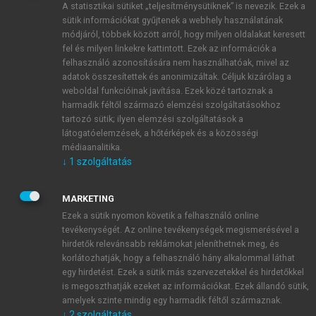
A statisztikai sütiket „teljesítménysütiknek” is nevezik. Ezek a
sütik információkat gyűjtenek a webhely használatának
módjáról, többek között arról, hogy milyen oldalakat keresett
ÚJ FIÓK LÉTREHOZÁSA
fel és milyen linkekre kattintott. Ezek az információk a
1 óra díjmentes hozzáférés
felhasználó azonosítására nem használhatóak, mivel az
adatok összesítettek és anonimizáltak. Céljuk kizárólag a
weboldal funkcióinak javítása. Ezek közé tartoznak a
E-MAIL-CÍM
harmadik féltől származó elemzési szolgáltatásokhoz
tartozó sütik; ilyen elemzési szolgáltatások a
látogatóelemzések, a hőtérképek és a közösségi
NÉV
médiaanalitika.
↓
1
szolgáltatás
JELSZÓ
MARKETING
Ezek a sütik nyomon követik a felhasználó online
tevékenységét. Az online tevékenységek megismerésével a
JELSZÓ ÚJRA
hirdetők relevánsabb reklámokat jeleníthetnek meg, és
korlátozhatják, hogy a felhasználó hány alkalommal láthat
egy hirdetést. Ezek a sütik más szervezetekkel és hirdetőkkel
is megoszthatják ezeket az információkat. Ezek állandó sütik,
Kérek értesítést a MeRSZ újdonságairól, akcióiról.
amelyek szinte mindig egy harmadik féltől származnak.
↓
2
szolgáltatás