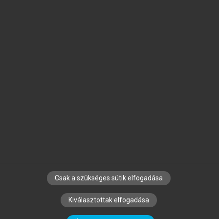
Jelöld meg a számodra fontos részeket, és
készíts
saját
jegyzeteket!
Egyéni előfizetéssel további
MeRSZ+ funkciókat
és
tartalmakat is elérhetsz.
Csak a szükséges sütik elfogadása
SZERZŐKNEK
CÉGEKNEK
KÖNYVTÁROSOKNAK
Kiválasztottak elfogadása
SZERKESZTÉSI ÉS LEKTORÁLÁSI ALAPELVEK