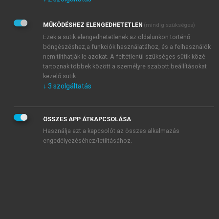
Kérek értesítést az Akadémiai Kiadó Zrt. újdonságairól,
akcióiról.
MŰKÖDÉSHEZ ELENGEDHETETLEN
(mindig szükséges)
Az
Adatkezelési tájékoztatóban
foglaltakat tudomásul
veszem és elfogadom.
Ezek a sütik elengedhetetlenek az oldalunkon történő
Az
Általános vásárlási feltételeket
, valamint a
szotar.net
és a
böngészéshez,a funkciók használatához, és a felhasználók
mersz.hu
oldalak licencszerződéseiben foglaltakat
nem tilthatják le azokat. A feltétlenül szükséges sütik közé
tudomásul veszem és elfogadom.
tartoznak többek között a személyre szabott beállításokat
kezelő sütik.
↓
3
szolgáltatás
KIPRÓBÁLOM
ÖSSZES APP ÁTKAPCSOLÁSA
Használja ezt a kapcsolót az összes alkalmazás
engedélyezéséhez/letiltásához.
MIÉRT ÉRDEMES A MERSZ ONLINE
OKOSKÖNYVTÁRAT HASZNÁLNI?