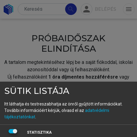
person
search
menu
BELÉPÉS
PRÓBAIDŐSZAK
ELINDÍTÁSA
A tartalom megtekintéséhez lépj be a saját fiókoddal, iskolai
azonosítóddal vagy új felhasználóként.
Új felhasználóként
1 óra díjmentes hozzáférésre
vagy
jogosult.
SÜTIK LISTÁJA
A próbaidőszak elindításához,
jelentkezz
be meglévő
fiókoddal,
vagy hozz létre új fiókot.
Itt láthatja és testreszabhatja az önről gyűjtött információkat.
További információért kérjük, olvasd el az
adatvédelmi
A regisztráció után a
próbaidőszak
automatikusan
elindul.
tájékoztatónkat
.
BELÉPÉS SAJÁT FIÓKKAL
STATISZTIKA