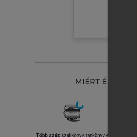
MIÉRT ÉRDEME
Több száz
szakkönyv, tankönyv és
Jel