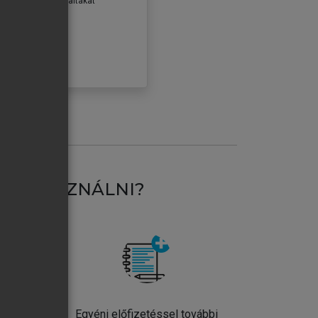
erződéseiben foglaltakat
ogadom.
ÓBÁLOM
AT HASZNÁLNI?
ntos
Egyéni előfizetéssel további