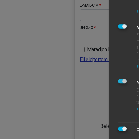
h
E-MAIL-CÍM
↓
JELSZÓ
E
m
a
Maradjon belépve
h
Elfelejtettem a jelszavamat
m
↓
BELÉ
M
E
h
t
↓
TANULÓ
Belépés intézmén
Ö
H