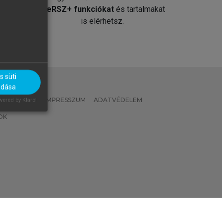
át
MeRSZ+ funkciókat
és tartalmakat
is elérhetsz.
 süti
adása
 IRÁNYELVEK
IMPRESSZUM
ADATVÉDELEM
ered by Klaro!
OK