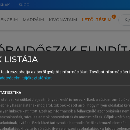
KNAK
SÚGÓ
VENCEIM
MAPPÁIM
KIVONATAIM
LETÖLTÉSEIM
ÓBAIDŐSZAK ELINDÍT
 LISTÁJA
intéséhez lépj be a saját fiókoddal, iskolai azonosítóddal vagy ú
és testreszabhatja az önről gyűjtött információkat.
További információért 
Új felhasználóként
1 óra díjmentes hozzáférésre
vagy jogosult
adatvédelmi tájékoztatónkat
.
k elindításához,
jelentkezz
be meglévő fiókoddal,
vagy hozz lé
A regisztráció után a
próbaidőszak
automatikusan
elindul.
TATISZTIKA
 statisztikai sütiket „teljesítménysütiknek” is nevezik. Ezek a sütik információka
ebhely használatának módjáról, többek között arról, hogy milyen oldalakat kere
ilyen linkekre kattintott. Ezek az információk a felhasználó azonosítására nem
ÚJ FIÓK 
ÁT FIÓKKAL
asználhatóak, mivel az adatok összesítettek és anonimizáltak. Céljuk kizáróla
1 óra díjme
unkcióinak javítása. Ezek közé tartoznak a harmadik féltől származó elemzési
zolgáltatásokhoz tartozó sütik; ilyen elemzési szolgáltatások a látogatóelemz