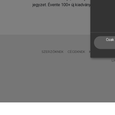
jegyzet. Évente 100+ új kiadvány.
kiadvá
Csak 
SZERZŐKNEK
CÉGEKNEK
KÖNYVTÁROSO
L
Verzió: 2.7.2