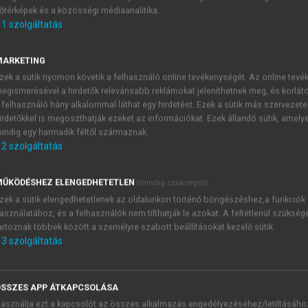
őtérképek és a közösségi médiaanalitika.
E-MAIL-CÍM
1
szolgáltatás
MARKETING
NÉV
zek a sütik nyomon követik a felhasználó online tevékenységét. Az online tev
egismerésével a hirdetők relevánsabb reklámokat jeleníthetnek meg, és korlát
 felhasználó hány alkalommal láthat egy hirdetést. Ezek a sütik más szervezete
JELSZÓ
irdetőkkel is megoszthatják ezeket az információkat. Ezek állandó sütik, amely
indig egy harmadik féltől származnak.
2
szolgáltatás
JELSZÓ ÚJRA
PÉS
ŰKÖDÉSHEZ ELENGEDHETETLEN
(mindig szükséges)
zek a sütik elengedhetetlenek az oldalunkon történő böngészéshez,a funkciók
asználatához, és a felhasználók nem tilthatják le azokat. A feltétlenül szükség
Kérek értesítést a MeRSZ új
artoznak többek között a személyre szabott beállításokat kezelő sütik.
Kérek értesítést az Akadémi
3
szolgáltatás
akcióiról.
 VAGY?
Az
Adatkezelési tájékozta
yi azonosítóval
veszem és elfogadom.
SSZES APP ÁTKAPCSOLÁSA
Az
Általános vásárlási felt
asználja ezt a kapcsolót az összes alkalmazás engedélyezéséhez/letiltásáho