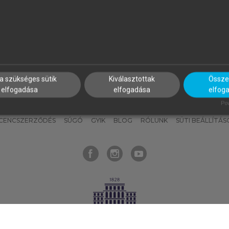
nyokat, hogy bármikor azonnal
részeket, és
készíts
saj
hozzájuk férhess!
jegyzeteket!
a szükséges sütik
Kiválasztottak
Összes
elfogadása
elfogadása
elfog
KNAK
SZERKESZTÉSI ÉS LEKTORÁLÁSI ALAPELVEK
MI – ÁLTALÁNOS
Pow
ICENCSZERZŐDÉS
SÚGÓ
GYIK
BLOG
RÓLUNK
SÜTI BEÁLLÍTÁS