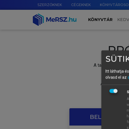
SZERZŐKNEK
CÉGEKNEK
KÖNYVTÁROSO
KÖNYVTÁR
KED
PR
SÜTIK
A tartalom megtek
Itt láthatja 
olvasd el az
A próbaidősza
S
A
w
m
BELÉPÉS SAJ
h
f
s