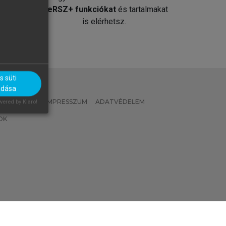
át
MeRSZ+ funkciókat
és tartalmakat
is elérhetsz.
 süti
adása
 IRÁNYELVEK
IMPRESSZUM
ADATVÉDELEM
ered by Klaro!
OK