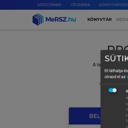
SZERZŐKNEK
CÉGEKNEK
KÖNYVTÁROSO
KÖNYVTÁR
KED
PR
SÜTIK
A tartalom megtek
Itt láthatja 
olvasd el az
A próbaidősza
S
A
w
m
BELÉPÉS SAJ
h
f
s