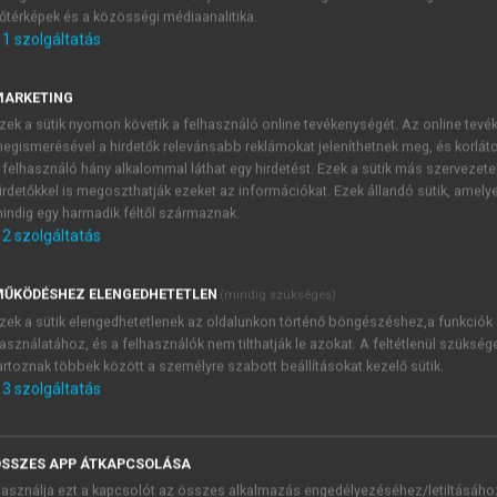
őtérképek és a közösségi médiaanalitika.
E-MAIL-CÍM
1
szolgáltatás
MARKETING
NÉV
zek a sütik nyomon követik a felhasználó online tevékenységét. Az online tev
egismerésével a hirdetők relevánsabb reklámokat jeleníthetnek meg, és korlát
 felhasználó hány alkalommal láthat egy hirdetést. Ezek a sütik más szervezete
JELSZÓ
irdetőkkel is megoszthatják ezeket az információkat. Ezek állandó sütik, amely
indig egy harmadik féltől származnak.
2
szolgáltatás
JELSZÓ ÚJRA
PÉS
ŰKÖDÉSHEZ ELENGEDHETETLEN
(mindig szükséges)
zek a sütik elengedhetetlenek az oldalunkon történő böngészéshez,a funkciók
asználatához, és a felhasználók nem tilthatják le azokat. A feltétlenül szükség
Kérek értesítést a MeRSZ új
artoznak többek között a személyre szabott beállításokat kezelő sütik.
Kérek értesítést az Akadémi
3
szolgáltatás
akcióiról.
 VAGY?
Az
Adatkezelési tájékozta
yi azonosítóval
veszem és elfogadom.
SSZES APP ÁTKAPCSOLÁSA
Az
Általános vásárlási felt
asználja ezt a kapcsolót az összes alkalmazás engedélyezéséhez/letiltásáho