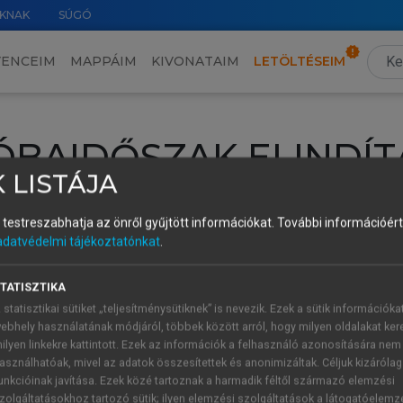
KNAK
SÚGÓ
VENCEIM
MAPPÁIM
KIVONATAIM
LETÖLTÉSEIM
ÓBAIDŐSZAK ELINDÍT
 LISTÁJA
intéséhez lépj be a saját fiókoddal, iskolai azonosítóddal vagy ú
és testreszabhatja az önről gyűjtött információkat.
További információért 
Új felhasználóként
1 óra díjmentes hozzáférésre
vagy jogosult
adatvédelmi tájékoztatónkat
.
k elindításához,
jelentkezz
be meglévő fiókoddal,
vagy hozz lé
A regisztráció után a
próbaidőszak
automatikusan
elindul.
TATISZTIKA
 statisztikai sütiket „teljesítménysütiknek” is nevezik. Ezek a sütik információka
ebhely használatának módjáról, többek között arról, hogy milyen oldalakat kere
ilyen linkekre kattintott. Ezek az információk a felhasználó azonosítására nem
ÚJ FIÓK 
ÁT FIÓKKAL
asználhatóak, mivel az adatok összesítettek és anonimizáltak. Céljuk kizáróla
1 óra díjme
unkcióinak javítása. Ezek közé tartoznak a harmadik féltől származó elemzési
zolgáltatásokhoz tartozó sütik; ilyen elemzési szolgáltatások a látogatóelemz