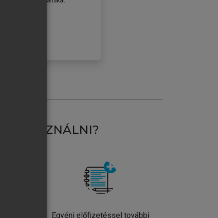
erződéseiben foglaltakat
ogadom.
ÓBÁLOM
AT HASZNÁLNI?
ntos
Egyéni előfizetéssel további