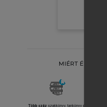
MIÉRT ÉRDEME
Több száz
szakkönyv, tankönyv és
Jel