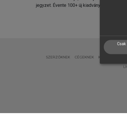
jegyzet. Évente 100+ új kiadvány.
kiadvá
Csak 
SZERZŐKNEK
CÉGEKNEK
KÖNYVTÁROSO
L
Verzió: 2.7.2