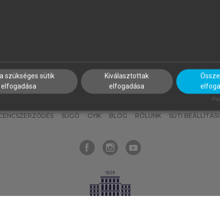
nyokat, hogy bármikor azonnal
részeket, és
készíts
saj
hozzájuk férhess!
jegyzeteket!
a szükséges sütik
Kiválasztottak
Összes
elfogadása
elfogadása
elfog
KNAK
SZERKESZTÉSI ÉS LEKTORÁLÁSI ALAPELVEK
MI – ÁLTALÁNOS
Pow
ICENCSZERZŐDÉS
SÚGÓ
GYIK
BLOG
RÓLUNK
SÜTI BEÁLLÍTÁS