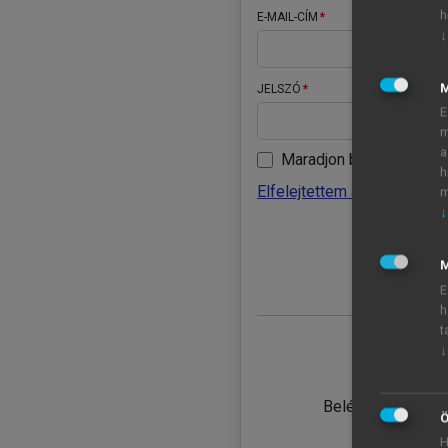
h
E-MAIL-CÍM
↓
JELSZÓ
E
m
a
Maradjon belépve
h
Elfelejtettem a jelszavamat
m
↓
BELÉ
M
E
h
t
↓
TANULÓ
Belépés intézmén
Ö
H