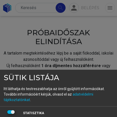
person
search
menu
BELÉPÉS
PRÓBAIDŐSZAK
ELINDÍTÁSA
A tartalom megtekintéséhez lépj be a saját fiókoddal, iskolai
azonosítóddal vagy új felhasználóként.
Új felhasználóként
1 óra díjmentes hozzáférésre
vagy
jogosult.
SÜTIK LISTÁJA
A próbaidőszak elindításához,
jelentkezz
be meglévő
fiókoddal,
vagy hozz létre új fiókot.
Itt láthatja és testreszabhatja az önről gyűjtött információkat.
További információért kérjük, olvasd el az
adatvédelmi
A regisztráció után a
próbaidőszak
automatikusan
elindul.
tájékoztatónkat
.
BELÉPÉS SAJÁT FIÓKKAL
STATISZTIKA