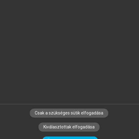
Jelöld meg a számodra fontos részeket, és
készíts
saját
jegyzeteket!
Egyéni előfizetéssel további
MeRSZ+ funkciókat
és
tartalmakat is elérhetsz.
Csak a szükséges sütik elfogadása
SZERZŐKNEK
CÉGEKNEK
KÖNYVTÁROSOKNAK
Kiválasztottak elfogadása
SZERKESZTÉSI ÉS LEKTORÁLÁSI ALAPELVEK