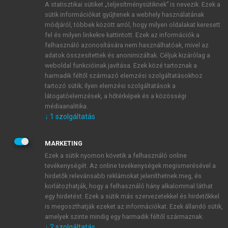
A statisztikai sütiket „teljesítménysütiknek” is nevezik. Ezek a
sütik információkat gyűjtenek a webhely használatának
módjáról, többek között arról, hogy milyen oldalakat keresett
ÚJ FIÓK LÉTREHOZÁSA
fel és milyen linkekre kattintott. Ezek az információk a
1 óra díjmentes hozzáférés
felhasználó azonosítására nem használhatóak, mivel az
adatok összesítettek és anonimizáltak. Céljuk kizárólag a
weboldal funkcióinak javítása. Ezek közé tartoznak a
E-MAIL-CÍM
harmadik féltől származó elemzési szolgáltatásokhoz
tartozó sütik; ilyen elemzési szolgáltatások a
látogatóelemzések, a hőtérképek és a közösségi
NÉV
médiaanalitika.
↓
1
szolgáltatás
JELSZÓ
MARKETING
Ezek a sütik nyomon követik a felhasználó online
tevékenységét. Az online tevékenységek megismerésével a
JELSZÓ ÚJRA
hirdetők relevánsabb reklámokat jeleníthetnek meg, és
korlátozhatják, hogy a felhasználó hány alkalommal láthat
egy hirdetést. Ezek a sütik más szervezetekkel és hirdetőkkel
is megoszthatják ezeket az információkat. Ezek állandó sütik,
Kérek értesítést a MeRSZ újdonságairól, akcióiról.
amelyek szinte mindig egy harmadik féltől származnak.
↓
2
szolgáltatás