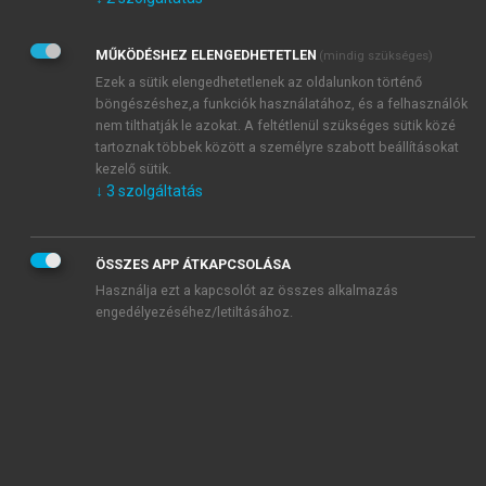
Kérek értesítést az Akadémiai Kiadó Zrt. újdonságairól,
akcióiról.
MŰKÖDÉSHEZ ELENGEDHETETLEN
(mindig szükséges)
Az
Adatkezelési tájékoztatóban
foglaltakat tudomásul
veszem és elfogadom.
Ezek a sütik elengedhetetlenek az oldalunkon történő
Az
Általános vásárlási feltételeket
, valamint a
szotar.net
és a
böngészéshez,a funkciók használatához, és a felhasználók
mersz.hu
oldalak licencszerződéseiben foglaltakat
nem tilthatják le azokat. A feltétlenül szükséges sütik közé
tudomásul veszem és elfogadom.
tartoznak többek között a személyre szabott beállításokat
kezelő sütik.
↓
3
szolgáltatás
KIPRÓBÁLOM
ÖSSZES APP ÁTKAPCSOLÁSA
Használja ezt a kapcsolót az összes alkalmazás
engedélyezéséhez/letiltásához.
MIÉRT ÉRDEMES A MERSZ ONLINE
OKOSKÖNYVTÁRAT HASZNÁLNI?