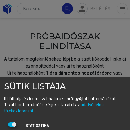
person
search
menu
BELÉPÉS
PRÓBAIDŐSZAK
ELINDÍTÁSA
A tartalom megtekintéséhez lépj be a saját fiókoddal, iskolai
azonosítóddal vagy új felhasználóként.
Új felhasználóként
1 óra díjmentes hozzáférésre
vagy
jogosult.
SÜTIK LISTÁJA
A próbaidőszak elindításához,
jelentkezz
be meglévő
fiókoddal,
vagy hozz létre új fiókot.
Itt láthatja és testreszabhatja az önről gyűjtött információkat.
További információért kérjük, olvasd el az
adatvédelmi
A regisztráció után a
próbaidőszak
automatikusan
elindul.
tájékoztatónkat
.
BELÉPÉS SAJÁT FIÓKKAL
STATISZTIKA