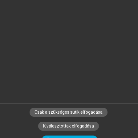
Jelöld meg a számodra fontos részeket, és
készíts
saját
jegyzeteket!
Egyéni előfizetéssel további
MeRSZ+ funkciókat
és
tartalmakat is elérhetsz.
Csak a szükséges sütik elfogadása
SZERZŐKNEK
CÉGEKNEK
KÖNYVTÁROSOKNAK
Kiválasztottak elfogadása
SZERKESZTÉSI ÉS LEKTORÁLÁSI ALAPELVEK