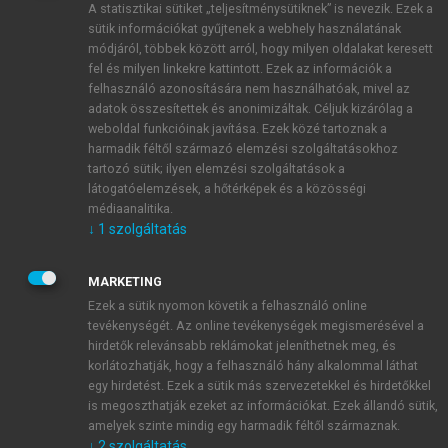
A statisztikai sütiket „teljesítménysütiknek” is nevezik. Ezek a
sütik információkat gyűjtenek a webhely használatának
módjáról, többek között arról, hogy milyen oldalakat keresett
ÚJ FIÓK LÉTREHOZÁSA
fel és milyen linkekre kattintott. Ezek az információk a
1 óra díjmentes hozzáférés
felhasználó azonosítására nem használhatóak, mivel az
adatok összesítettek és anonimizáltak. Céljuk kizárólag a
weboldal funkcióinak javítása. Ezek közé tartoznak a
E-MAIL-CÍM
harmadik féltől származó elemzési szolgáltatásokhoz
tartozó sütik; ilyen elemzési szolgáltatások a
látogatóelemzések, a hőtérképek és a közösségi
NÉV
médiaanalitika.
↓
1
szolgáltatás
JELSZÓ
MARKETING
Ezek a sütik nyomon követik a felhasználó online
tevékenységét. Az online tevékenységek megismerésével a
JELSZÓ ÚJRA
hirdetők relevánsabb reklámokat jeleníthetnek meg, és
korlátozhatják, hogy a felhasználó hány alkalommal láthat
egy hirdetést. Ezek a sütik más szervezetekkel és hirdetőkkel
is megoszthatják ezeket az információkat. Ezek állandó sütik,
Kérek értesítést a MeRSZ újdonságairól, akcióiról.
amelyek szinte mindig egy harmadik féltől származnak.
↓
2
szolgáltatás