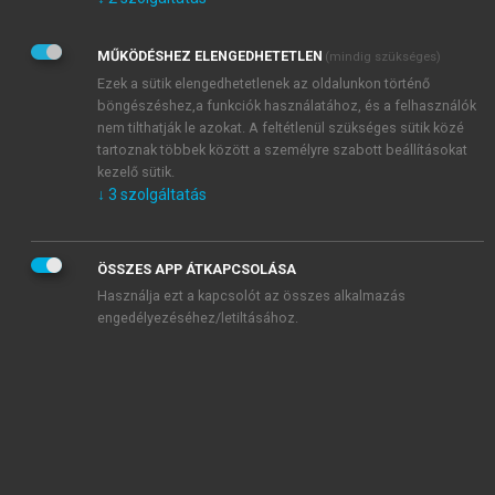
Kérek értesítést az Akadémiai Kiadó Zrt. újdonságairól,
akcióiról.
MŰKÖDÉSHEZ ELENGEDHETETLEN
(mindig szükséges)
Az
Adatkezelési tájékoztatóban
foglaltakat tudomásul
veszem és elfogadom.
Ezek a sütik elengedhetetlenek az oldalunkon történő
Az
Általános vásárlási feltételeket
, valamint a
szotar.net
és a
böngészéshez,a funkciók használatához, és a felhasználók
mersz.hu
oldalak licencszerződéseiben foglaltakat
nem tilthatják le azokat. A feltétlenül szükséges sütik közé
tudomásul veszem és elfogadom.
tartoznak többek között a személyre szabott beállításokat
kezelő sütik.
↓
3
szolgáltatás
KIPRÓBÁLOM
ÖSSZES APP ÁTKAPCSOLÁSA
Használja ezt a kapcsolót az összes alkalmazás
engedélyezéséhez/letiltásához.
MIÉRT ÉRDEMES A MERSZ ONLINE
OKOSKÖNYVTÁRAT HASZNÁLNI?