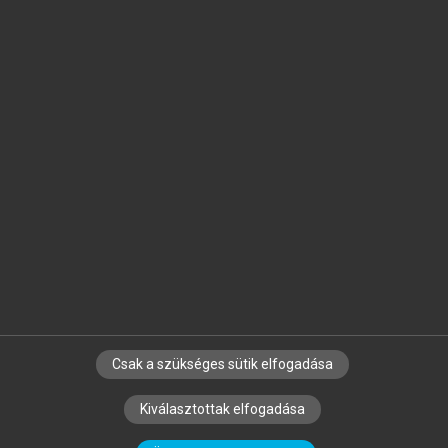
Jelöld meg a számodra fontos részeket, és
készíts
saját
jegyzeteket!
Egyéni előfizetéssel további
MeRSZ+ funkciókat
és
tartalmakat is elérhetsz.
Csak a szükséges sütik elfogadása
SZERZŐKNEK
CÉGEKNEK
KÖNYVTÁROSOKNAK
Kiválasztottak elfogadása
SZERKESZTÉSI ÉS LEKTORÁLÁSI ALAPELVEK