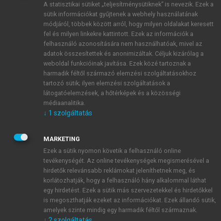
A statisztikai sütiket „teljesítménysütiknek” is nevezik. Ezek a
sütik információkat gyűjtenek a webhely használatának
módjáról, többek között arról, hogy milyen oldalakat keresett
ÚJ FIÓK LÉTREHOZÁSA
fel és milyen linkekre kattintott. Ezek az információk a
1 óra díjmentes hozzáférés
felhasználó azonosítására nem használhatóak, mivel az
adatok összesítettek és anonimizáltak. Céljuk kizárólag a
weboldal funkcióinak javítása. Ezek közé tartoznak a
E-MAIL-CÍM
harmadik féltől származó elemzési szolgáltatásokhoz
tartozó sütik; ilyen elemzési szolgáltatások a
látogatóelemzések, a hőtérképek és a közösségi
NÉV
médiaanalitika.
↓
1
szolgáltatás
JELSZÓ
MARKETING
Ezek a sütik nyomon követik a felhasználó online
tevékenységét. Az online tevékenységek megismerésével a
JELSZÓ ÚJRA
hirdetők relevánsabb reklámokat jeleníthetnek meg, és
korlátozhatják, hogy a felhasználó hány alkalommal láthat
egy hirdetést. Ezek a sütik más szervezetekkel és hirdetőkkel
is megoszthatják ezeket az információkat. Ezek állandó sütik,
Kérek értesítést a MeRSZ újdonságairól, akcióiról.
amelyek szinte mindig egy harmadik féltől származnak.
↓
2
szolgáltatás