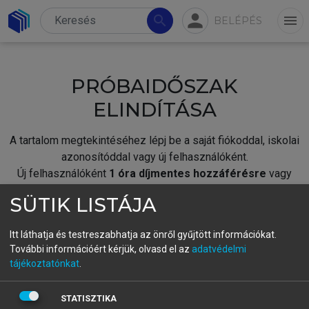
person
search
menu
BELÉPÉS
PRÓBAIDŐSZAK
ELINDÍTÁSA
A tartalom megtekintéséhez lépj be a saját fiókoddal, iskolai
azonosítóddal vagy új felhasználóként.
Új felhasználóként
1 óra díjmentes hozzáférésre
vagy
jogosult.
SÜTIK LISTÁJA
A próbaidőszak elindításához,
jelentkezz
be meglévő
fiókoddal,
vagy hozz létre új fiókot.
Itt láthatja és testreszabhatja az önről gyűjtött információkat.
További információért kérjük, olvasd el az
adatvédelmi
A regisztráció után a
próbaidőszak
automatikusan
elindul.
tájékoztatónkat
.
BELÉPÉS SAJÁT FIÓKKAL
STATISZTIKA