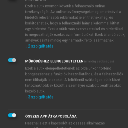
ad teljes képet a jövőről. A Houstoni Egyetem a
Ezek a sütik nyomon követik a felhasználó online
sokéves foresight oktatás és gyakorlati projektek
tevékenységét. Az online tevékenységek megismerésével a
tapasztalatai alapján kidolgozta a Framework
hirdetők relevánsabb reklámokat jeleníthetnek meg, és
Foresight keretrendszert, amely igyekezett közös
korlátozhatják, hogy a felhasználó hány alkalommal láthat
nevezőt találni a különböző jövőkutatási módszerek
egy hirdetést. Ezek a sütik más szervezetekkel és hirdetőkkel
is megoszthatják ezeket az információkat. Ezek állandó sütik,
közötti eligazodás érdekében (
Hines & Bishop,
amelyek szinte mindig egy harmadik féltől származnak.
2013
). A keretrendszer különböző helyzetekre
↓
2
szolgáltatás
különböző módszerek alkalmazását javasolja,
lehetővé téve azok erősségeinek és gyengeségeinek,
MŰKÖDÉSHEZ ELENGEDHETETLEN
(mindig szükséges)
egyúttal közös alkalmazási lehetőségeinek jobb
Ezek a sütik elengedhetetlenek az oldalunkon történő
megértését (
Hines & Bishop, 2015
).
böngészéshez,a funkciók használatához, és a felhasználók
nem tilthatják le azokat. A feltétlenül szükséges sütik közé
tartoznak többek között a személyre szabott beállításokat
kezelő sütik.
↓
3
szolgáltatás
ÖSSZES APP ÁTKAPCSOLÁSA
Használja ezt a kapcsolót az összes alkalmazás