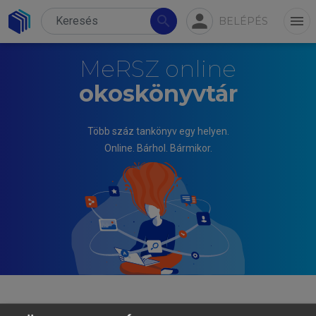
person
search
menu
BELÉPÉS
MeRSZ online
okoskönyvtár
Több száz tankönyv egy helyen.
Online. Bárhol. Bármikor.
KRISTÓF TAMÁS, NOVÁKY ERZSÉBET