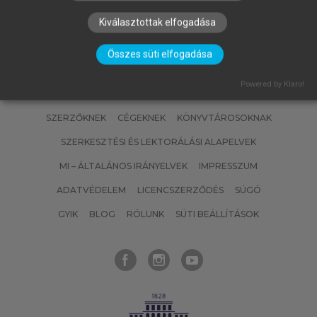
Kiválasztottak elfogadása
Összes süti elfogadása
Powered by Klaro!
SZERZŐKNEK
CÉGEKNEK
KÖNYVTÁROSOKNAK
SZERKESZTÉSI ÉS LEKTORÁLÁSI ALAPELVEK
MI – ÁLTALÁNOS IRÁNYELVEK
IMPRESSZUM
ADATVÉDELEM
LICENCSZERZŐDÉS
SÚGÓ
GYIK
BLOG
RÓLUNK
SÜTI BEÁLLÍTÁSOK