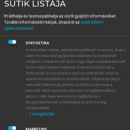
SÜTIK LISTÁJA
Jövőkutatás az innovációért
Itt láthatja és testreszabhatja az önről gyűjtött információkat.
További információért kérjük, olvasd el az
adatvédelmi
menu_book
tájékoztatónkat
.
OLVASÁS
STATISZTIKA
A statisztikai sütiket „teljesítménysütiknek” is nevezik. Ezek a
sütik információkat gyűjtenek a webhely használatának
Módszerkombinációk
módjáról, többek között arról, hogy milyen oldalakat keresett
fel és milyen linkekre kattintott. Ezek az információk a
A jövőkutatók gyakran alkalmaznak különböző
felhasználó azonosítására nem használhatóak, mivel az
módszerkombinációkat a kutatások elmélyítésére,
adatok összesítettek és anonimizáltak. Céljuk kizárólag a
valamint azok hatékonyságának javítására. A
weboldal funkcióinak javítása. Ezek közé tartoznak a
módszerkombinációk képesek az egyes módszerek
harmadik féltől származó elemzési szolgáltatásokhoz
előnyeit úgy kombinálni, hogy azok együttesen
tartozó sütik; ilyen elemzési szolgáltatások a
látogatóelemzések, a hőtérképek és a közösségi
megbízhatóbb eredményeket adjanak, mint a
médiaanalitika.
módszerek külön-külön történő alkalmazásával
↓
1
szolgáltatás
(
Puglisi, 2001
). A módszerek kombinálása különösen
hasznos, ugyanis egy-egy módszer önmagában ritkán
MARKETING