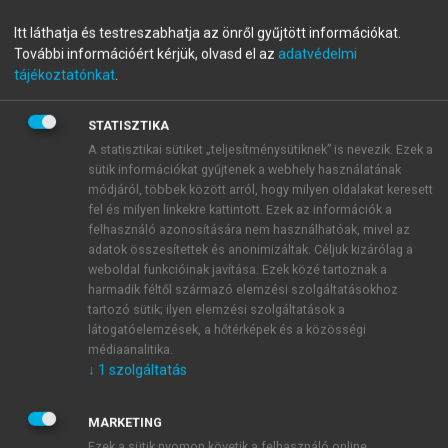
Jövőkutatás az innovációért
Itt láthatja és testreszabhatja az önről gyűjtött információkat.
További információért kérjük, olvasd el az
adatvédelmi
tájékoztatónkat
.
menu_book
OLVASÁS
STATISZTIKA
A statisztikai sütiket „teljesítménysütiknek” is nevezik. Ezek a
sütik információkat gyűjtenek a webhely használatának
módjáról, többek között arról, hogy milyen oldalakat keresett
Következtetések
fel és milyen linkekre kattintott. Ezek az információk a
felhasználó azonosítására nem használhatóak, mivel az
Az 1990-es és a 2000-es években, az új társadalmi-
adatok összesítettek és anonimizáltak. Céljuk kizárólag a
gazdasági környezetben megnövekedett az
weboldal funkcióinak javítása. Ezek közé tartoznak a
érdeklődés a gyakran előre nem látható változások
harmadik féltől származó elemzési szolgáltatásokhoz
iránt, és ezzel összefüggésben növekvő igény
tartozó sütik; ilyen elemzési szolgáltatások a
jelentkezett a jövővel való tudományos foglalkozásra.
látogatóelemzések, a hőtérképek és a közösségi
médiaanalitika.
A megváltozott helyzet a jövőkutatást is új feladatok
↓
1
szolgáltatás
elé állította, amire a magyar jövőkutatók észszerűen,
jövőorientáltan reagáltak, és előremenekültek.
MARKETING
Nagyobb figyelem fordult a nem-szakértők és a
Ezek a sütik nyomon követik a felhasználó online