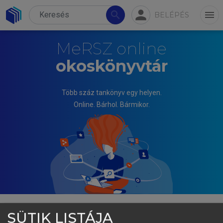
person
search
menu
BELÉPÉS
MeRSZ online
okoskönyvtár
Több száz tankönyv egy helyen.
Online. Bárhol. Bármikor.
SÜTIK LISTÁJA
KRISTÓF TAMÁS, NOVÁKY ERZSÉBET