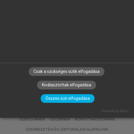
MATISCSÁKNÉ LIZÁK MARIANNA
(SZERK.)
Emberi erőforrás gazdálkodás
Csak a szükséges sütik elfogadása
Kiválasztottak elfogadása
Összes süti elfogadása
Powered by Klaro!
SZERZŐKNEK
CÉGEKNEK
KÖNYVTÁROSOKNAK
SZERKESZTÉSI ÉS LEKTORÁLÁSI ALAPELVEK