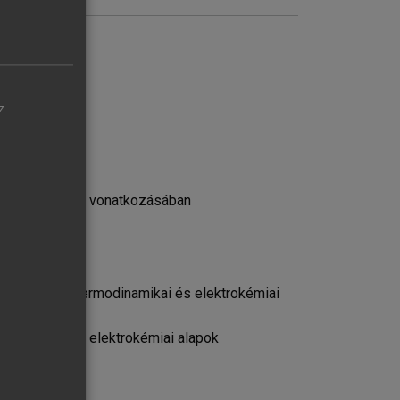
z.
energiaforrások vonatkozásában
alapjai
k leírásának termodinamikai és elektrokémiai
odinamikai és elektrokémiai alapok