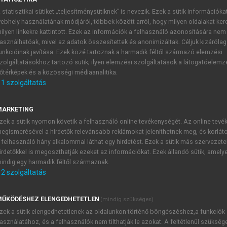
 statisztikai sütiket „teljesítménysütiknek” is nevezik. Ezek a sütik információka
ebhely használatának módjáról, többek között arról, hogy milyen oldalakat kere
mulátoripari alapismeretek
ilyen linkekre kattintott. Ezek az információk a felhasználó azonosítására nem
asználhatóak, mivel az adatok összesítettek és anonimizáltak. Céljuk kizáróla
ktrokémiai és további energiatárolási technológiák témaköréből
unkcióinak javítása. Ezek közé tartoznak a harmadik féltől származó elemzési
zolgáltatásokhoz tartozó sütik; ilyen elemzési szolgáltatások a látogatóelemz
őtérképek és a közösségi médiaanalitika.
1
szolgáltatás
kumulátorok)
MARKETING
ő elektrokémiai cellák, amelyekben kimerülés, vagyis a hat
zek a sütik nyomon követik a felhasználó online tevékenységét. Az online tev
ítható az eredeti állapot, és ez a folyamat nagyon sokszor meg
egismerésével a hirdetők relevánsabb reklámokat jeleníthetnek meg, és korlát
elektródjában redukció (tehát az a katód), pozitív elektródjá
 felhasználó hány alkalommal láthat egy hirdetést. Ezek a sütik más szervezete
egatív elektródjában a kizárólagosan vagy túlnyomó mértékb
irdetőkkel is megoszthatják ezeket az információkat. Ezek állandó sütik, amely
pedig a redukció (tehát az a katód).
indig egy harmadik féltől származnak.
2
szolgáltatás
lés és az eredeti állapot visszaállítása (a kisütés és a
st, mert az akkumulátorból kivehető elektromos energia menn
kkumulátor hatásfoka (annál kevesebb a „raktározási veszteség”
ŰKÖDÉSHEZ ELENGEDHETETLEN
(mindig szükséges)
zek a sütik elengedhetetlenek az oldalunkon történő böngészéshez,a funkciók
asználatához, és a felhasználók nem tilthatják le azokat. A feltétlenül szükség