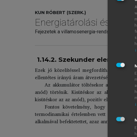
A
KUN RÓBERT (SZERK.)
w
Energiatárolási és akku
m
h
Fejezetek a villamosenergia-rendszerek, az ele
f
s
h
↓
1.14.2. Szekunder elemek (ak
Ezek jó közelítéssel megfordíthatóan működ
E
ellentétes irányú áram átvezetésével visszaáll
m
Az akkumulátor töltésekor annak negatív 
a
anód) történik. Kisütéskor az akkumulátor n
h
kisütéskor az az anód), pozitív elektródjában 
m
↓
Fontos követelmény, hogy az áramterme
termodinamikai értelemben vett reverzibilitá
alkalmával befektetettet, azaz annál jobb az a
M
E
h