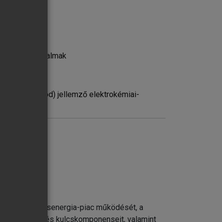
atos egyéb fogalmak
égekről
 cella, elektród) jellemző elektrokémiai-
apján meghatározható termodinamikai
ndója
rlatban
utatja a villamosenergia-piac működését, a
ok felépítését és kulcskomponenseit, valamint