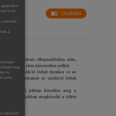
t gyűjtenek a
sett fel és
menu_book
OLVASÁS
g a weboldal
ések, a
óanyagok részbeni elhasználódása után,
ékenységek
ismételhető az elem károsodása nélkül.
ozhatják, hogy
ban pedig oxidáció (tehát ilyenkor ez az
kkel és
en lezajló folyamat az oxidáció (tehát
ek szinte
 töltés) minél jobban közelítse meg a
yisége annál jobban megközelíti a töltés
).
es sütik közé