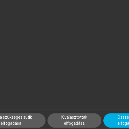
ICHELBERGER PÁL (SZERK.)
GARBAI LÁSZLÓ, JASPER AN
izonytalanság és biztonság
Távhőellátás, hőszállítás
a szükséges sütik
Kiválasztottak
Összes
elfogadása
elfogadása
elfog