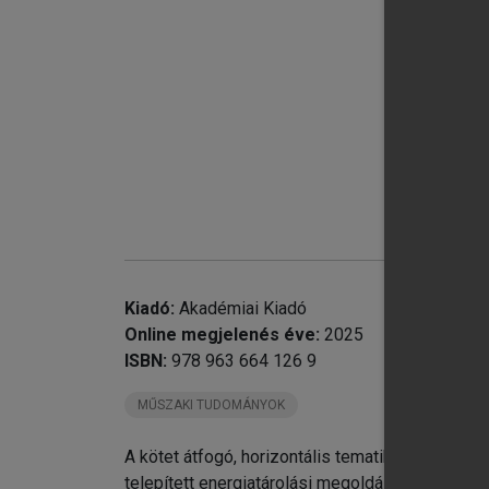
Kiadó:
Akadémiai Kiadó
Online megjelenés éve:
2025
ISBN:
978 963 664 126 9
MŰSZAKI TUDOMÁNYOK
A kötet átfogó, horizontális tematikával vezeti
telepített energiatárolási megoldásokat, az akk