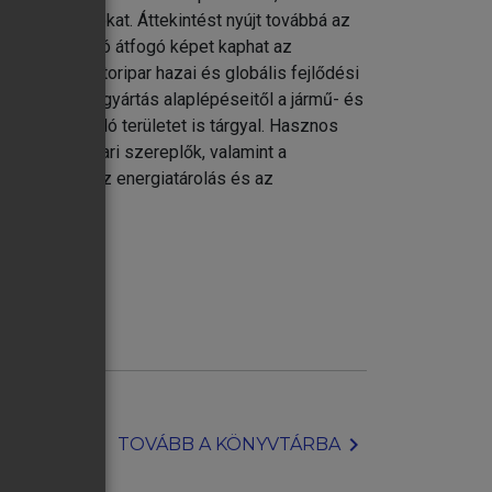
esztési irányokat. Áttekintést nyújt továbbá az
iról. Az olvasó átfogó képet kaphat az
, az akkumulátoripar hazai és globális fejlődési
i eljárások
z akkumulátorgyártás alaplépéseitől a jármű- és
tika
mos kapcsolódó területet is tárgyal. Hasznos
és energiaipari szereplők, valamint a
st keresnek az energiatárolás és az
a.
chevron_right
TOVÁBB A KÖNYVTÁRBA