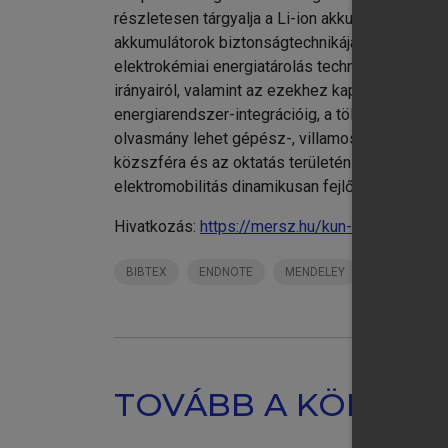
részletesen tárgyalja a Li-ion akkumulátorok fel
akkumulátorok biztonságtechnikájáról, diagnoszt
chevron_right
Be
elektrokémiai energiatárolás technológiai hátter
chevron_right
Li
irányairól, valamint az ezekhez kapcsolódó lehe
chevron_right
Ak
energiarendszer-integrációig, a töltőinfrastruk
chevron_right
Li
olvasmány lehet gépész-, villamos- és vegyipar
közszféra és az oktatás területén dolgozók szá
elektromobilitás dinamikusan fejlődő világában
Hivatkozás:
https://mersz.hu/kun-energiatarola
BIBTEX
ENDNOTE
MENDELEY
ZOTERO
TOVÁBB A KÖNYVT