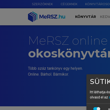
SZERZŐKNEK
CÉGEKNEK
KÖNYVTÁROSO
KÖNYVTÁR
KED
MeRSZ online
okoskönyvtá
Több száz tankönyv egy helyen.
Online. Bárhol. Bármikor.
SÜTIK
Itt láthatja 
olvasd el az
S