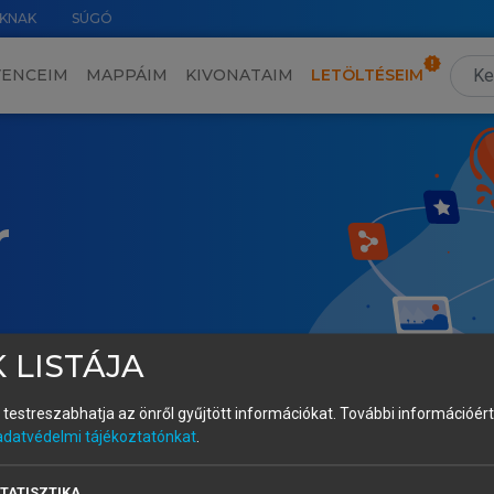
KNAK
SÚGÓ
VENCEIM
MAPPÁIM
KIVONATAIM
LETÖLTÉSEIM
r
 LISTÁJA
és testreszabhatja az önről gyűjtött információkat.
További információért 
adatvédelmi tájékoztatónkat
.
TATISZTIKA