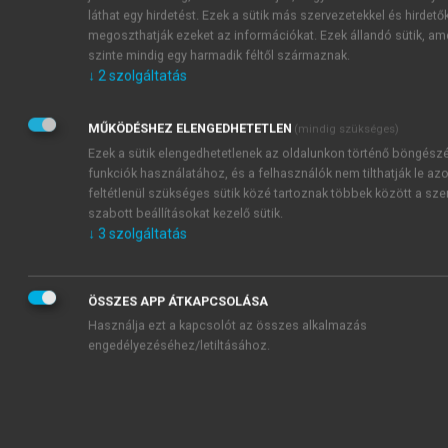
láthat egy hirdetést. Ezek a sütik más szervezetekkel és hirdetők
megoszthatják ezeket az információkat. Ezek állandó sütik, am
Az egyensúlyi megoszlási hányados minden fém
szinte mindig egy harmadik féltől származnak.
esetében eltérő módon változik a komplexképző
↓
2
szolgáltatás
–
reagens – ez esetben a Cl
-ionok – koncentrációja
szerint. A különböző töltésű komplex ionok jellemző
MŰKÖDÉSHEZ ELENGEDHETETLEN
(mindig szükséges)
stabilitási állandói
[18]
és az anioncserés megoszlási
Ezek a sütik elengedhetetlenek az oldalunkon történő böngész
függvények
[19]
[20]
már ismertek. A legfontosabb
funkciók használatához, és a felhasználók nem tilthatják le azo
fémek esetében a
10.20. ábra
több egyensúlyi
feltétlenül szükséges sütik közé tartoznak többek között a sz
kísérleti eredmény alapján rendszerezve mutatja a
szabott beállításokat kezelő sütik.
jellemző anioncserés megoszlási függvényeket.
↓
3
szolgáltatás
Néhány értéket az újabb kutatások tovább is
korrigálták
[21]
.
ÖSSZES APP ÁTKAPCSOLÁSA
Használja ezt a kapcsolót az összes alkalmazás
engedélyezéséhez/letiltásához.