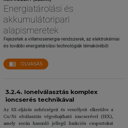
Energiatárolási és
akkumulátoripari
alapismeretek
Fejezetek a villamosenergia-rendszerek, az elektrokémiai
és további energiatárolási technológiák témaköréből
menu_book
OLVASÁS
3.2.4. Ionelválasztás komplex
ioncserés technikával
Az SX-eljárás nehézségeit és veszélyeit elkerülve a
Co/Ni elválasztás végrehajtható ioncserével (IEX),
amely során hasonló jellegű funkciós csoportokat