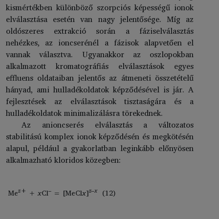
kismértékben különböző szorpciós képességű ionok
elválasztása esetén van nagy jelentősége. Míg az
oldószeres extrakció során a fáziselválasztás
nehézkes, az ioncserénél a fázisok alapvetően el
vannak választva. Ugyanakkor az oszlopokban
alkalmazott kromatográfiás elválasztások egyes
effluens oldataiban jelentős az átmeneti összetételű
hányad, ami hulladékoldatok képződésével is jár. A
fejlesztések az elválasztások tisztaságára és a
hulladékoldatok minimalizálásra törekednek.
Az anioncserés elválasztás a változatos
stabilitású komplex ionok képződésén és megkötésén
alapul, például a gyakorlatban leginkább előnyösen
alkalmazható kloridos közegben:
z
+
–
z
–
x
Me
+
x
Cl
= [MeCl
x
]
(12)