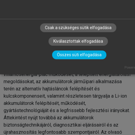
chevron_right
3. Az értékes fémek kinyerése
3.1. A nyersanyag előkészítése a
hidrometallurgiai feldolgozásra
Kiadó:
Akadémiai Kiadó
Online megjelenés éve:
2025
chevron_right
3.2. A black mass feldolgozása
Csak a szükséges sütik elfogadása
ISBN:
978 963 664 126 9
3.2.1. Kioldás
Kiválasztottak elfogadása
3.2.2. Ionelválasztás, fémkinyerés vegyület
MŰSZAKI TUDOMÁNYOK
alakban precipitációval
Összes süti elfogadása
3.2.3. Ionelválasztás oldószeres extrakcióval
A kötet átfogó, horizontális tematikával vezeti be az olvasót
3.2.4. Ionelválasztás komplex ioncserés
az akkumulátor értéklánc teljes spektrumába: bemutatja a
Powere
technikával
villamosenergia-piac működését, a telepített energiatárolási
3.3. A Li-ion-akkumulátorok teljes feldolgozási
megoldásokat, az akkumulátorok járműipari alkalmazása
módszerei
terén az alternatív hajtásláncok felépítését és
4. Irodalom
kulcskomponenseit, valamint részletesen tárgyalja a Li-ion
akkumulátorok felépítését, működését,
gyártástechnológiáját és a legfrissebb fejlesztési irányokat.
Áttekintést nyújt továbbá az akkumulátorok
biztonságtechnikájáról, diagnosztikai eljárásairól és az
újrahasznosítás legfontosabb szempontjairól. Az olvasó