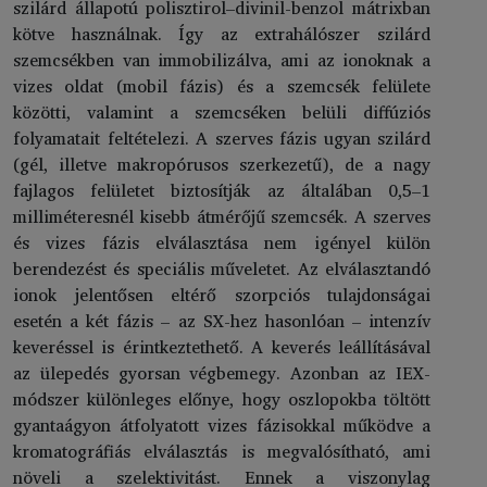
szilárd állapotú polisztirol–divinil-benzol mátrixban
kötve használnak. Így az extrahálószer szilárd
szemcsékben van immobilizálva, ami az ionoknak a
vizes oldat (mobil fázis) és a szemcsék felülete
közötti, valamint a szemcséken belüli diffúziós
folyamatait feltételezi. A szerves fázis ugyan szilárd
(gél, illetve makropórusos szerkezetű), de a nagy
fajlagos felületet biztosítják az általában 0,5–1
milliméteresnél kisebb átmérőjű szemcsék. A szerves
és vizes fázis elválasztása nem igényel külön
berendezést és speciális műveletet. Az elválasztandó
ionok jelentősen eltérő szorpciós tulajdonságai
esetén a két fázis – az SX-hez hasonlóan – intenzív
keveréssel is érintkeztethető. A keverés leállításával
az ülepedés gyorsan végbemegy. Azonban az IEX-
módszer különleges előnye, hogy oszlopokba töltött
gyantaágyon átfolyatott vizes fázisokkal működve a
kromatográfiás elválasztás is megvalósítható, ami
növeli a szelektivitást. Ennek a viszonylag