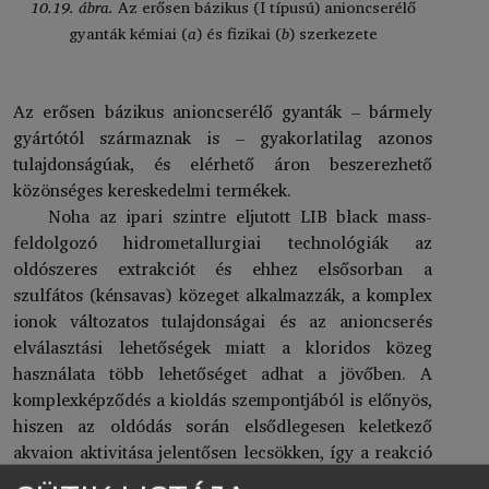
10.19. ábra.
Az erősen bázikus (I típusú) anioncserélő
gyanták kémiai (
a
) és fizikai (
b
) szerkezete
Az erősen bázikus anioncserélő gyanták – bármely
gyártótól származnak is – gyakorlatilag azonos
tulajdonságúak, és elérhető áron beszerezhető
közönséges kereskedelmi termékek.
Noha az ipari szintre eljutott LIB black mass-
feldolgozó hidrometallurgiai technológiák az
oldószeres extrakciót és ehhez elsősorban a
szulfátos (kénsavas) közeget alkalmazzák, a komplex
ionok változatos tulajdonságai és az anioncserés
elválasztási lehetőségek miatt a kloridos közeg
használata több lehetőséget adhat a jövőben. A
komplexképződés a kioldás szempontjából is előnyös,
hiszen az oldódás során elsődlegesen keletkező
akvaion aktivitása jelentősen lecsökken, így a reakció
termodinamikai és kinetikai szempontból is