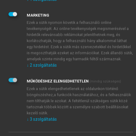
Ebben az esetben a szükségletek az alábbiak:
Villamos energia (kitároláskor kinyerendő): 1,02
MARKETING
GWh
Ezek a sütik nyomon követik a felhasználó online
Betárolás (25% teljes hatásfokkal): 4,08 GWh
tevékenységét. Az online tevékenységek megismerésével a
Betárolás teljesítményigénye (rendelkezésre áll
hirdetők relevánsabb reklámokat jeleníthetnek meg, és
rá 4 hó, 8 óra/nap): 4,18 MW, könnyen tölthető
korlátozhatják, hogy a felhasználó hány alkalommal láthat
egy közepes PV-telepről
egy hirdetést. Ezek a sütik más szervezetekkel és hirdetőkkel
Kimenő teljesítmény (város méretéből adódó):
is megoszthatják ezeket az információkat. Ezek állandó sütik,
amelyek szinte mindig egy harmadik féltől származnak.
12,2 MW (közepes oxy-fuel gázturbina)
↓
2
szolgáltatás
Ennél a technológiánál a kihívás az anyagok tárolása.
Az anyagokat nagy nyomású gázokként vagy
folyadékként tároljuk. A tárolók térfogatigénye
MŰKÖDÉSHEZ ELENGEDHETETLEN
(mindig szükséges)
(megadva a nyomásukat is): H
O (1 bar, folyadék)
Ezek a sütik elengedhetetlenek az oldalunkon történő
2
böngészéshez,a funkciók használatához, és a felhasználók
3
3
736 m
, CO
(50 bar, folyadék) 434 m
, CH
(50 bar,
2
4
nem tilthatják le azokat. A feltétlenül szükséges sütik közé
3
3
gáz) 4627 m
, O
(50 bar, gáz), 9824 m
. Ezek
2
tartoznak többek között a személyre szabott beállításokat
alapján a tárolás fizikailag megvalósítható, a
kezelő sütik.
tárolótartályok átmérője pár méter és párszor 10
↓
3
szolgáltatás
méter közti lesz. Itt konkrét árakat nem ismerünk, de
nagy valószínűséggel megépíthető a rendszer 200