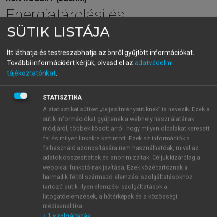
Energiatárolási és
SÜTIK LISTÁJA
akkumulátoripari
alapismeretek
Itt láthatja és testreszabhatja az önről gyűjtött információkat.
További információért kérjük, olvasd el az
adatvédelmi
Fejezetek a villamosenergia-rendszerek, az elektrokémiai
tájékoztatónkat
.
és további energiatárolási technológiák témaköréből
STATISZTIKA
menu_book
OLVASÁS
A statisztikai sütiket „teljesítménysütiknek” is nevezik. Ezek a
sütik információkat gyűjtenek a webhely használatának
módjáról, többek között arról, hogy milyen oldalakat keresett
fel és milyen linkekre kattintott. Ezek az információk a
felhasználó azonosítására nem használhatóak, mivel az
7.3. Kisváros, három és fél napos
adatok összesítettek és anonimizáltak. Céljuk kizárólag a
weboldal funkcióinak javítása. Ezek közé tartoznak a
áramszünet – P2M
harmadik féltől származó elemzési szolgáltatásokhoz
pszeudoakkumulátoros
tartozó sütik; ilyen elemzési szolgáltatások a
látogatóelemzések, a hőtérképek és a közösségi
megoldás
médiaanalitika.
↓
1
szolgáltatás