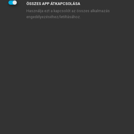
Mrd Ft alatt.
ÖSSZES APP ÁTKAPCSOLÁSA
Használja ezt a kapcsolót az összes alkalmazás
engedélyezéséhez/letiltásához.