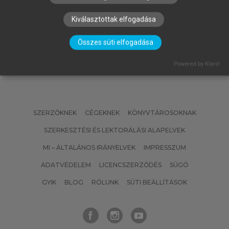
GERGELY
Anyagtechnológiai példatár
Kiválasztottak elfogadása
Összes süti elfogadása
Powered by Klaro!
SZERZŐKNEK
CÉGEKNEK
KÖNYVTÁROSOKNAK
SZERKESZTÉSI ÉS LEKTORÁLÁSI ALAPELVEK
MI – ÁLTALÁNOS IRÁNYELVEK
IMPRESSZUM
ADATVÉDELEM
LICENCSZERZŐDÉS
SÚGÓ
GYIK
BLOG
RÓLUNK
SÜTI BEÁLLÍTÁSOK