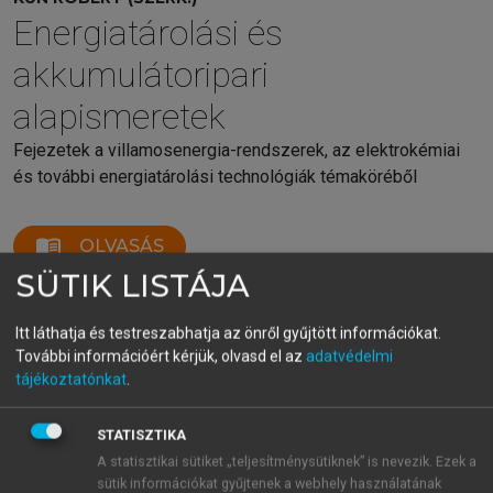
Energiatárolási és
akkumulátoripari
alapismeretek
Fejezetek a villamosenergia-rendszerek, az elektrokémiai
és további energiatárolási technológiák témaköréből
menu_book
OLVASÁS
SÜTIK LISTÁJA
Itt láthatja és testreszabhatja az önről gyűjtött információkat.
4.2. Villamos gépek
További információért kérjük, olvasd el az
adatvédelmi
tájékoztatónkat
.
Az elektromos hajtású autókban jelenleg az
akkumulátor olyan nagy költséget jelent, hogy
STATISZTIKA
minden más műszaki egységet igyekeznek olcsóbban
A statisztikai sütiket „teljesítménysütiknek” is nevezik. Ezek a
megvalósítani. Ez a hajtóegységre is vonatkozik, ahol
sütik információkat gyűjtenek a webhely használatának