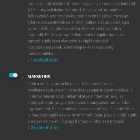
az invertert, a villamos gépet és a hajtóművet egyben
módjáról, többek között arról, hogy milyen oldalakat keresett
kell kezelni. Jelentős költségmegtakarítást jelent, ha
fel és milyen linkekre kattintott. Ezek az információk a
felhasználó azonosítására nem használhatóak, mivel az
a hajtóműben elegendő egy fokozatot megvalósítani,
adatok összesítettek és anonimizáltak. Céljuk kizárólag a
így viszont a villamos gép üzemtartományának le kell
weboldal funkcióinak javítása. Ezek közé tartoznak a
fednie minden igényt. A legnagyobb nyomaték a
harmadik féltől származó elemzési szolgáltatásokhoz
legnagyobb elérhető gyorsulást határozza meg, a
tartozó sütik; ilyen elemzési szolgáltatások a
legnagyobb fordulatszám (és a legnagyobb
látogatóelemzések, a hőtérképek és a közösségi
médiaanalitika.
teljesítmény) pedig a tartósan elérhető legnagyobb
↓
1
szolgáltatás
sebességet befolyásolja.
A villamos gépek általános karakterisztikájáról a
MARKETING
hibrid járműhajtásoknál már szó esett. Ami viszont
Ezek a sütik nyomon követik a felhasználó online
tisztán elektromos járművek esetén nagyon fontos
tevékenységét. Az online tevékenységek megismerésével a
tulajdonságuk, az a tranziens termikus viselkedésük.
hirdetők relevánsabb reklámokat jeleníthetnek meg, és
Az elektromos motorok fontos gyakorlati
korlátozhatják, hogy a felhasználó hány alkalommal láthat
tulajdonsága, hogy rövid ideig jelentősen
egy hirdetést. Ezek a sütik más szervezetekkel és hirdetőkkel
túlterhelhetők (akár másfélszeres nyomatékkal is).
is megoszthatják ezeket az információkat. Ezek állandó sütik,
amelyek szinte mindig egy harmadik féltől származnak.
Emiatt a rövid távú és a tartós karakterisztikáik
↓
2
szolgáltatás
jelentősen eltérnek egymástól. A tulajdonság oka a
hűtésben keresendő: a villamos gépekben a