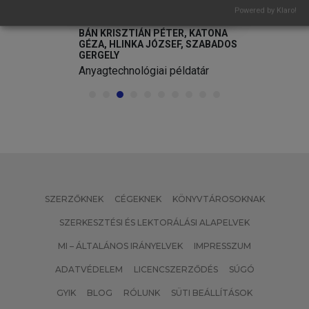
Powered by Klaro!
,
BÁN KRISZTIÁN PÉTER, KATONA
ZSA
GÉZA, HLINKA JÓZSEF, SZABADOS
GERGELY
Anyagtechnológiai példatár
SZERZŐKNEK
CÉGEKNEK
KÖNYVTÁROSOKNAK
SZERKESZTÉSI ÉS LEKTORÁLÁSI ALAPELVEK
MI – ÁLTALÁNOS IRÁNYELVEK
IMPRESSZUM
ADATVÉDELEM
LICENCSZERZŐDÉS
SÚGÓ
GYIK
BLOG
RÓLUNK
SÜTI BEÁLLÍTÁSOK