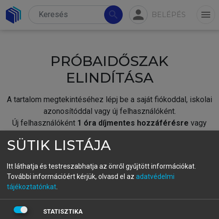
person
search
menu
BELÉPÉS
PRÓBAIDŐSZAK
ELINDÍTÁSA
A tartalom megtekintéséhez lépj be a saját fiókoddal, iskolai
azonosítóddal vagy új felhasználóként.
Új felhasználóként
1 óra díjmentes hozzáférésre
vagy
jogosult.
SÜTIK LISTÁJA
A próbaidőszak elindításához,
jelentkezz
be meglévő
fiókoddal,
vagy hozz létre új fiókot.
Itt láthatja és testreszabhatja az önről gyűjtött információkat.
További információért kérjük, olvasd el az
adatvédelmi
A regisztráció után a
próbaidőszak
automatikusan
elindul.
tájékoztatónkat
.
BELÉPÉS SAJÁT FIÓKKAL
STATISZTIKA