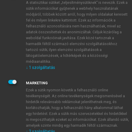
A statisztikai sütiket „teljesítménysütiknek” is nevezik. Ezek a
sütik információkat gyűjtenek a webhely használatának
módjáról, többek között arról, hogy milyen oldalakat keresett
ÚJ FIÓK LÉTREHOZÁSA
fel és milyen linkekre kattintott. Ezek az információk a
1 óra díjmentes hozzáférés
felhasználó azonosítására nem használhatóak, mivel az
adatok összesítettek és anonimizáltak. Céljuk kizárólag a
weboldal funkcióinak javítása. Ezek közé tartoznak a
E-MAIL-CÍM
harmadik féltől származó elemzési szolgáltatásokhoz
tartozó sütik; ilyen elemzési szolgáltatások a
látogatóelemzések, a hőtérképek és a közösségi
NÉV
médiaanalitika.
↓
1
szolgáltatás
JELSZÓ
MARKETING
Ezek a sütik nyomon követik a felhasználó online
tevékenységét. Az online tevékenységek megismerésével a
JELSZÓ ÚJRA
hirdetők relevánsabb reklámokat jeleníthetnek meg, és
korlátozhatják, hogy a felhasználó hány alkalommal láthat
egy hirdetést. Ezek a sütik más szervezetekkel és hirdetőkkel
is megoszthatják ezeket az információkat. Ezek állandó sütik,
Kérek értesítést a MeRSZ újdonságairól, akcióiról.
amelyek szinte mindig egy harmadik féltől származnak.
↓
2
szolgáltatás