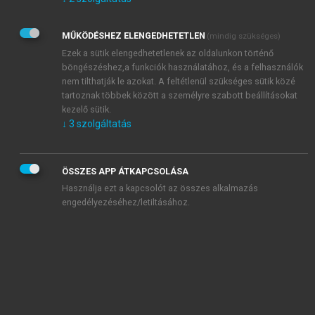
Kérek értesítést az Akadémiai Kiadó Zrt. újdonságairól,
akcióiról.
MŰKÖDÉSHEZ ELENGEDHETETLEN
(mindig szükséges)
Az
Adatkezelési tájékoztatóban
foglaltakat tudomásul
veszem és elfogadom.
Ezek a sütik elengedhetetlenek az oldalunkon történő
Az
Általános vásárlási feltételeket
, valamint a
szotar.net
és a
böngészéshez,a funkciók használatához, és a felhasználók
mersz.hu
oldalak licencszerződéseiben foglaltakat
nem tilthatják le azokat. A feltétlenül szükséges sütik közé
tudomásul veszem és elfogadom.
tartoznak többek között a személyre szabott beállításokat
kezelő sütik.
↓
3
szolgáltatás
KIPRÓBÁLOM
ÖSSZES APP ÁTKAPCSOLÁSA
Használja ezt a kapcsolót az összes alkalmazás
engedélyezéséhez/letiltásához.
MIÉRT ÉRDEMES A MERSZ ONLINE
OKOSKÖNYVTÁRAT HASZNÁLNI?