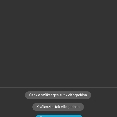
Jelöld meg a számodra fontos részeket, és
készíts
saját
jegyzeteket!
Egyéni előfizetéssel további
MeRSZ+ funkciókat
és
tartalmakat is elérhetsz.
Csak a szükséges sütik elfogadása
SZERZŐKNEK
CÉGEKNEK
KÖNYVTÁROSOKNAK
Kiválasztottak elfogadása
SZERKESZTÉSI ÉS LEKTORÁLÁSI ALAPELVEK