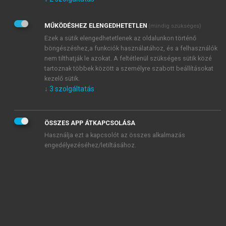
Kérek értesítést az Akadémiai Kiadó Zrt. újdonságairól,
akcióiról.
MŰKÖDÉSHEZ ELENGEDHETETLEN
(mindig szükséges)
Az
Adatkezelési tájékoztatóban
foglaltakat tudomásul
veszem és elfogadom.
Ezek a sütik elengedhetetlenek az oldalunkon történő
Az
Általános vásárlási feltételeket
, valamint a
szotar.net
és a
böngészéshez,a funkciók használatához, és a felhasználók
mersz.hu
oldalak licencszerződéseiben foglaltakat
nem tilthatják le azokat. A feltétlenül szükséges sütik közé
tudomásul veszem és elfogadom.
tartoznak többek között a személyre szabott beállításokat
kezelő sütik.
↓
3
szolgáltatás
KIPRÓBÁLOM
ÖSSZES APP ÁTKAPCSOLÁSA
Használja ezt a kapcsolót az összes alkalmazás
engedélyezéséhez/letiltásához.
MIÉRT ÉRDEMES A MERSZ ONLINE
OKOSKÖNYVTÁRAT HASZNÁLNI?