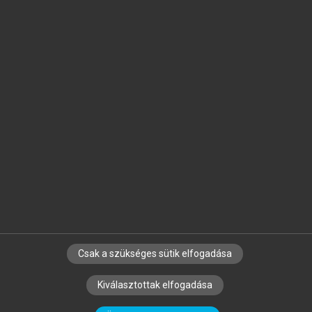
Jelöld meg a számodra fontos részeket, és
készíts
saját
jegyzeteket!
Egyéni előfizetéssel további
MeRSZ+ funkciókat
és
tartalmakat is elérhetsz.
Csak a szükséges sütik elfogadása
SZERZŐKNEK
CÉGEKNEK
KÖNYVTÁROSOKNAK
Kiválasztottak elfogadása
SZERKESZTÉSI ÉS LEKTORÁLÁSI ALAPELVEK