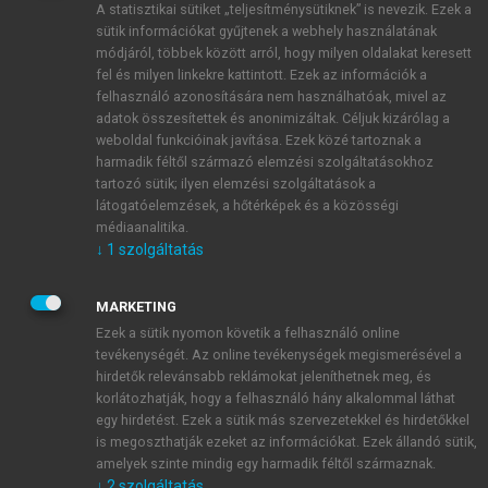
A statisztikai sütiket „teljesítménysütiknek” is nevezik. Ezek a
sütik információkat gyűjtenek a webhely használatának
módjáról, többek között arról, hogy milyen oldalakat keresett
ÚJ FIÓK LÉTREHOZÁSA
fel és milyen linkekre kattintott. Ezek az információk a
1 óra díjmentes hozzáférés
felhasználó azonosítására nem használhatóak, mivel az
adatok összesítettek és anonimizáltak. Céljuk kizárólag a
weboldal funkcióinak javítása. Ezek közé tartoznak a
E-MAIL-CÍM
harmadik féltől származó elemzési szolgáltatásokhoz
tartozó sütik; ilyen elemzési szolgáltatások a
látogatóelemzések, a hőtérképek és a közösségi
NÉV
médiaanalitika.
↓
1
szolgáltatás
JELSZÓ
MARKETING
Ezek a sütik nyomon követik a felhasználó online
tevékenységét. Az online tevékenységek megismerésével a
JELSZÓ ÚJRA
hirdetők relevánsabb reklámokat jeleníthetnek meg, és
korlátozhatják, hogy a felhasználó hány alkalommal láthat
egy hirdetést. Ezek a sütik más szervezetekkel és hirdetőkkel
is megoszthatják ezeket az információkat. Ezek állandó sütik,
Kérek értesítést a MeRSZ újdonságairól, akcióiról.
amelyek szinte mindig egy harmadik féltől származnak.
↓
2
szolgáltatás