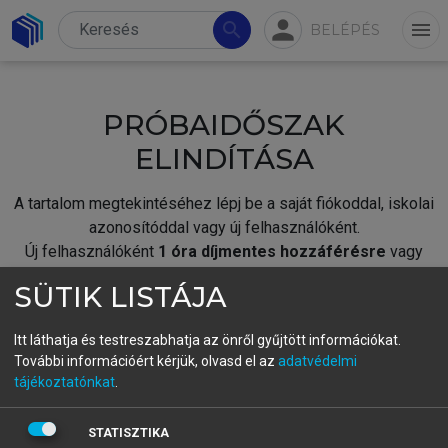
person
search
menu
BELÉPÉS
PRÓBAIDŐSZAK
ELINDÍTÁSA
A tartalom megtekintéséhez lépj be a saját fiókoddal, iskolai
azonosítóddal vagy új felhasználóként.
Új felhasználóként
1 óra díjmentes hozzáférésre
vagy
jogosult.
SÜTIK LISTÁJA
A próbaidőszak elindításához,
jelentkezz
be meglévő
fiókoddal,
vagy hozz létre új fiókot.
Itt láthatja és testreszabhatja az önről gyűjtött információkat.
További információért kérjük, olvasd el az
adatvédelmi
A regisztráció után a
próbaidőszak
automatikusan
elindul.
tájékoztatónkat
.
BELÉPÉS SAJÁT FIÓKKAL
STATISZTIKA