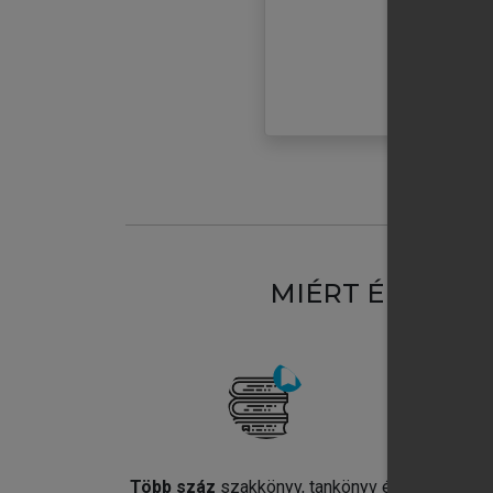
MIÉRT ÉRDEME
Több száz
szakkönyv, tankönyv és
Jel