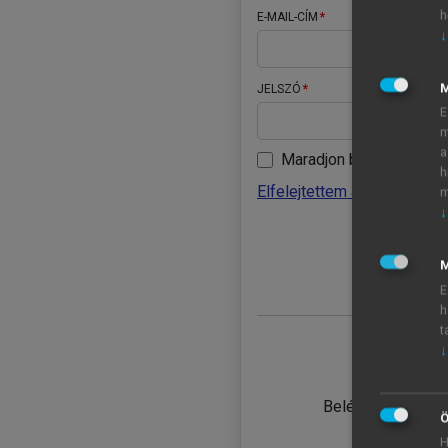
h
E-MAIL-CÍM
↓
JELSZÓ
E
m
a
Maradjon belépve
h
Elfelejtettem a jelszavamat
m
↓
BELÉ
M
E
h
t
↓
TANULÓ
Belépés intézmén
Ö
H