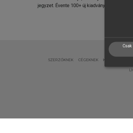
jegyzet. Évente 100+ új kiadvány.
kiadvá
Csak 
SZERZŐKNEK
CÉGEKNEK
KÖNYVTÁROSO
L
Verzió: 2.7.2