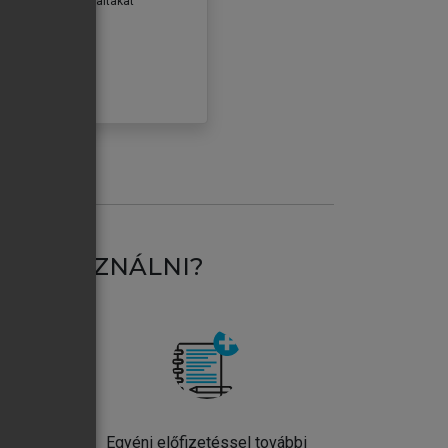
erződéseiben foglaltakat
ogadom.
ÓBÁLOM
AT HASZNÁLNI?
ntos
Egyéni előfizetéssel további