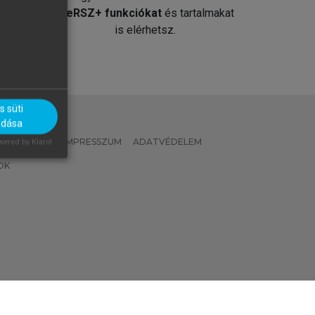
át
MeRSZ+ funkciókat
és tartalmakat
is elérhetsz.
 süti
adása
 IRÁNYELVEK
IMPRESSZUM
ADATVÉDELEM
ered by Klaro!
OK