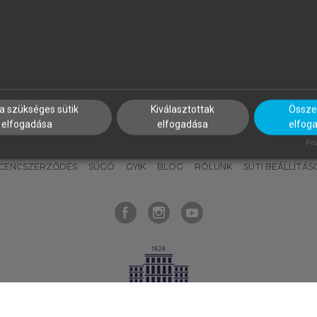
nyokat, hogy bármikor azonnal
részeket, és
készíts
saj
hozzájuk férhess!
jegyzeteket!
a szükséges sütik
Kiválasztottak
Összes
elfogadása
elfogadása
elfog
KNAK
SZERKESZTÉSI ÉS LEKTORÁLÁSI ALAPELVEK
MI – ÁLTALÁNOS
Pow
ICENCSZERZŐDÉS
SÚGÓ
GYIK
BLOG
RÓLUNK
SÜTI BEÁLLÍTÁS