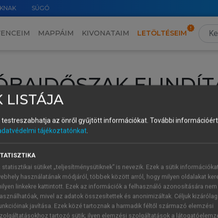
KNAK
SÚGÓ
VENCEIM
MAPPÁIM
KIVONATAIM
LETÖLTÉSEIM
ÓBAIDŐSZAK ELINDÍT
 LISTÁJA
intéséhez lépj be a saját fiókoddal, iskolai azonosítóddal vagy ú
és testreszabhatja az önről gyűjtött információkat.
További információért 
Új felhasználóként
1 óra díjmentes hozzáférésre
vagy jogosult
adatvédelmi tájékoztatónkat
.
k elindításához,
jelentkezz
be meglévő fiókoddal,
vagy hozz lé
A regisztráció után a
próbaidőszak
automatikusan
elindul.
TATISZTIKA
 statisztikai sütiket „teljesítménysütiknek” is nevezik. Ezek a sütik információka
ebhely használatának módjáról, többek között arról, hogy milyen oldalakat kere
ilyen linkekre kattintott. Ezek az információk a felhasználó azonosítására nem
ÚJ FIÓK 
ÁT FIÓKKAL
asználhatóak, mivel az adatok összesítettek és anonimizáltak. Céljuk kizáróla
1 óra díjme
unkcióinak javítása. Ezek közé tartoznak a harmadik féltől származó elemzési
zolgáltatásokhoz tartozó sütik; ilyen elemzési szolgáltatások a látogatóelemz