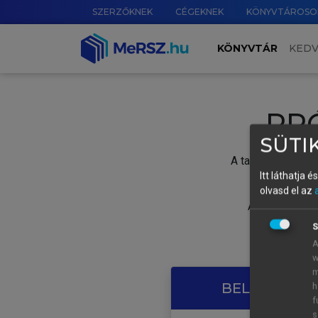
SZERZŐKNEK
CÉGEKNEK
KÖNYVTÁROSO
KÖNYVTÁR
KED
PR
SÜTIK
A tartalom megtek
Itt láthatja 
olvasd el az
A próbaidősza
S
A
w
m
BELÉPÉS SAJ
h
f
s