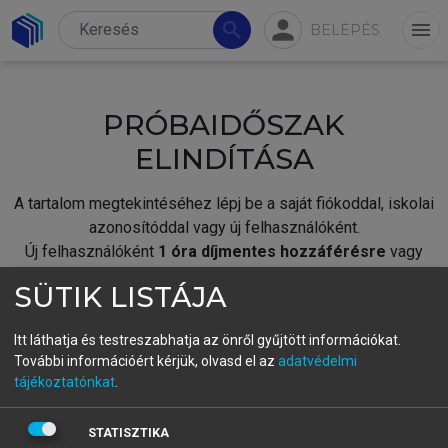
person
search
menu
BELÉPÉS
PRÓBAIDŐSZAK
ELINDÍTÁSA
A tartalom megtekintéséhez lépj be a saját fiókoddal, iskolai
azonosítóddal vagy új felhasználóként.
Új felhasználóként
1 óra díjmentes hozzáférésre
vagy
jogosult.
SÜTIK LISTÁJA
A próbaidőszak elindításához,
jelentkezz
be meglévő
fiókoddal,
vagy hozz létre új fiókot.
Itt láthatja és testreszabhatja az önről gyűjtött információkat.
További információért kérjük, olvasd el az
adatvédelmi
A regisztráció után a
próbaidőszak
automatikusan
elindul.
tájékoztatónkat
.
BELÉPÉS SAJÁT FIÓKKAL
STATISZTIKA