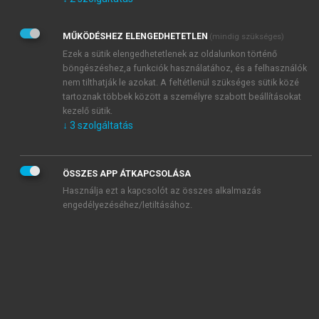
Kérek értesítést az Akadémiai Kiadó Zrt. újdonságairól,
akcióiról.
MŰKÖDÉSHEZ ELENGEDHETETLEN
(mindig szükséges)
Az
Adatkezelési tájékoztatóban
foglaltakat tudomásul
veszem és elfogadom.
Ezek a sütik elengedhetetlenek az oldalunkon történő
Az
Általános vásárlási feltételeket
, valamint a
szotar.net
és a
böngészéshez,a funkciók használatához, és a felhasználók
mersz.hu
oldalak licencszerződéseiben foglaltakat
nem tilthatják le azokat. A feltétlenül szükséges sütik közé
tudomásul veszem és elfogadom.
tartoznak többek között a személyre szabott beállításokat
kezelő sütik.
↓
3
szolgáltatás
KIPRÓBÁLOM
ÖSSZES APP ÁTKAPCSOLÁSA
Használja ezt a kapcsolót az összes alkalmazás
engedélyezéséhez/letiltásához.
MIÉRT ÉRDEMES A MERSZ ONLINE
OKOSKÖNYVTÁRAT HASZNÁLNI?