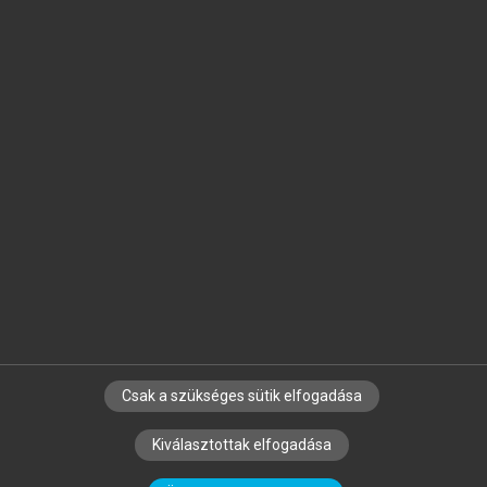
Jelöld meg a számodra fontos részeket, és
készíts
saját
jegyzeteket!
Egyéni előfizetéssel további
MeRSZ+ funkciókat
és
tartalmakat is elérhetsz.
Csak a szükséges sütik elfogadása
SZERZŐKNEK
CÉGEKNEK
KÖNYVTÁROSOKNAK
Kiválasztottak elfogadása
SZERKESZTÉSI ÉS LEKTORÁLÁSI ALAPELVEK