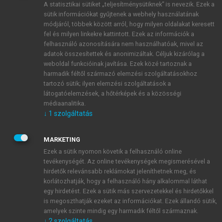
A statisztikai sütiket „teljesítménysütiknek” is nevezik. Ezek a
sütik információkat gyűjtenek a webhely használatának
módjáról, többek között arról, hogy milyen oldalakat keresett
ÚJ FIÓK LÉTREHOZÁSA
fel és milyen linkekre kattintott. Ezek az információk a
1 óra díjmentes hozzáférés
felhasználó azonosítására nem használhatóak, mivel az
adatok összesítettek és anonimizáltak. Céljuk kizárólag a
weboldal funkcióinak javítása. Ezek közé tartoznak a
E-MAIL-CÍM
harmadik féltől származó elemzési szolgáltatásokhoz
tartozó sütik; ilyen elemzési szolgáltatások a
látogatóelemzések, a hőtérképek és a közösségi
NÉV
médiaanalitika.
↓
1
szolgáltatás
JELSZÓ
MARKETING
Ezek a sütik nyomon követik a felhasználó online
tevékenységét. Az online tevékenységek megismerésével a
JELSZÓ ÚJRA
hirdetők relevánsabb reklámokat jeleníthetnek meg, és
korlátozhatják, hogy a felhasználó hány alkalommal láthat
egy hirdetést. Ezek a sütik más szervezetekkel és hirdetőkkel
is megoszthatják ezeket az információkat. Ezek állandó sütik,
Kérek értesítést a MeRSZ újdonságairól, akcióiról.
amelyek szinte mindig egy harmadik féltől származnak.
↓
2
szolgáltatás