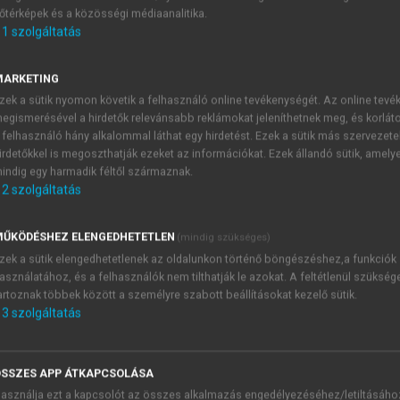
őtérképek és a közösségi médiaanalitika.
E-MAIL-CÍM
1
szolgáltatás
MARKETING
NÉV
zek a sütik nyomon követik a felhasználó online tevékenységét. Az online tev
egismerésével a hirdetők relevánsabb reklámokat jeleníthetnek meg, és korlát
 felhasználó hány alkalommal láthat egy hirdetést. Ezek a sütik más szervezete
JELSZÓ
irdetőkkel is megoszthatják ezeket az információkat. Ezek állandó sütik, amely
indig egy harmadik féltől származnak.
2
szolgáltatás
JELSZÓ ÚJRA
PÉS
ŰKÖDÉSHEZ ELENGEDHETETLEN
(mindig szükséges)
zek a sütik elengedhetetlenek az oldalunkon történő böngészéshez,a funkciók
asználatához, és a felhasználók nem tilthatják le azokat. A feltétlenül szükség
Kérek értesítést a MeRSZ új
artoznak többek között a személyre szabott beállításokat kezelő sütik.
Kérek értesítést az Akadémi
3
szolgáltatás
akcióiról.
 VAGY?
Az
Adatkezelési tájékozta
yi azonosítóval
veszem és elfogadom.
SSZES APP ÁTKAPCSOLÁSA
Az
Általános vásárlási felt
asználja ezt a kapcsolót az összes alkalmazás engedélyezéséhez/letiltásáho