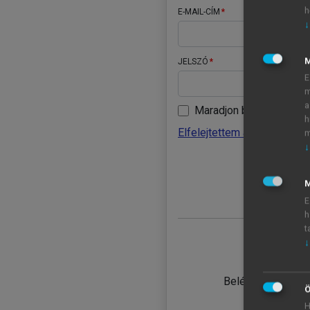
h
E-MAIL-CÍM
↓
JELSZÓ
E
m
a
Maradjon belépve
h
Elfelejtettem a jelszavamat
m
↓
BELÉ
M
E
h
t
↓
TANULÓ
Belépés intézmén
Ö
H