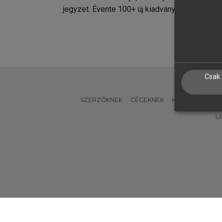
jegyzet. Évente 100+ új kiadvány.
kiadvá
Csak 
SZERZŐKNEK
CÉGEKNEK
KÖNYVTÁROSO
L
Verzió: 2.7.2