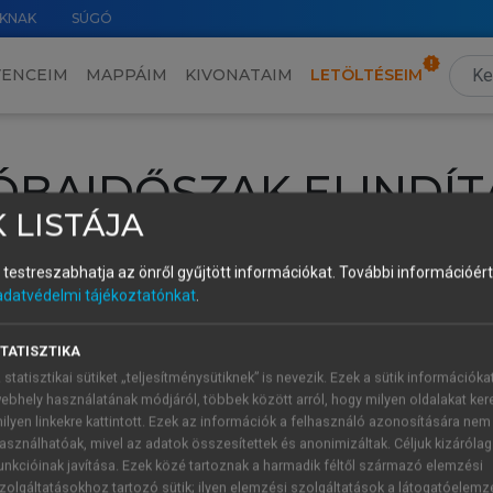
KNAK
SÚGÓ
VENCEIM
MAPPÁIM
KIVONATAIM
LETÖLTÉSEIM
ÓBAIDŐSZAK ELINDÍT
 LISTÁJA
intéséhez lépj be a saját fiókoddal, iskolai azonosítóddal vagy ú
és testreszabhatja az önről gyűjtött információkat.
További információért 
Új felhasználóként
1 óra díjmentes hozzáférésre
vagy jogosult
adatvédelmi tájékoztatónkat
.
k elindításához,
jelentkezz
be meglévő fiókoddal,
vagy hozz lé
A regisztráció után a
próbaidőszak
automatikusan
elindul.
TATISZTIKA
 statisztikai sütiket „teljesítménysütiknek” is nevezik. Ezek a sütik információka
ebhely használatának módjáról, többek között arról, hogy milyen oldalakat kere
ilyen linkekre kattintott. Ezek az információk a felhasználó azonosítására nem
ÚJ FIÓK 
ÁT FIÓKKAL
asználhatóak, mivel az adatok összesítettek és anonimizáltak. Céljuk kizáróla
1 óra díjme
unkcióinak javítása. Ezek közé tartoznak a harmadik féltől származó elemzési
zolgáltatásokhoz tartozó sütik; ilyen elemzési szolgáltatások a látogatóelemz