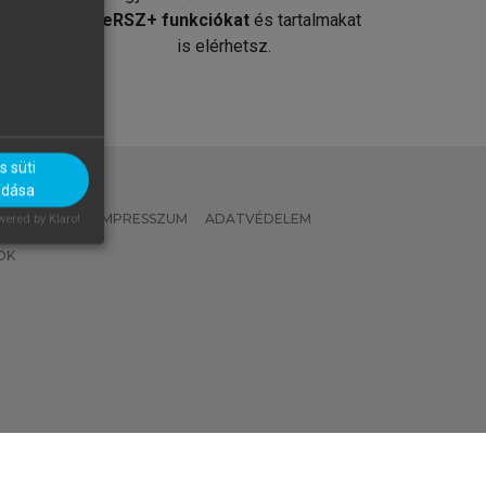
át
MeRSZ+ funkciókat
és tartalmakat
is elérhetsz.
 süti
adása
 IRÁNYELVEK
IMPRESSZUM
ADATVÉDELEM
ered by Klaro!
OK