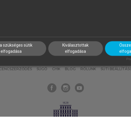
nyokat, hogy bármikor azonnal
részeket, és
készíts
saj
hozzájuk férhess!
jegyzeteket!
a szükséges sütik
Kiválasztottak
Összes
elfogadása
elfogadása
elfog
KNAK
SZERKESZTÉSI ÉS LEKTORÁLÁSI ALAPELVEK
MI – ÁLTALÁNOS
Pow
ICENCSZERZŐDÉS
SÚGÓ
GYIK
BLOG
RÓLUNK
SÜTI BEÁLLÍTÁS