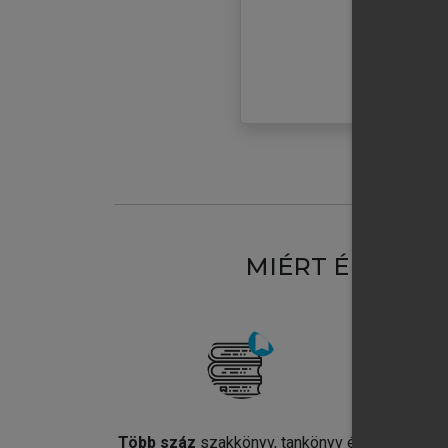
MIÉRT ÉRDEME
Több száz
szakkönyv, tankönyv és
Jel