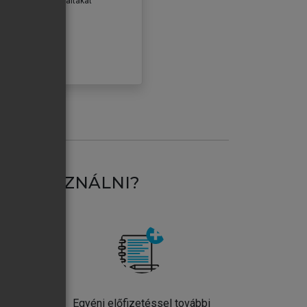
erződéseiben foglaltakat
ogadom.
ÓBÁLOM
AT HASZNÁLNI?
ntos
Egyéni előfizetéssel további