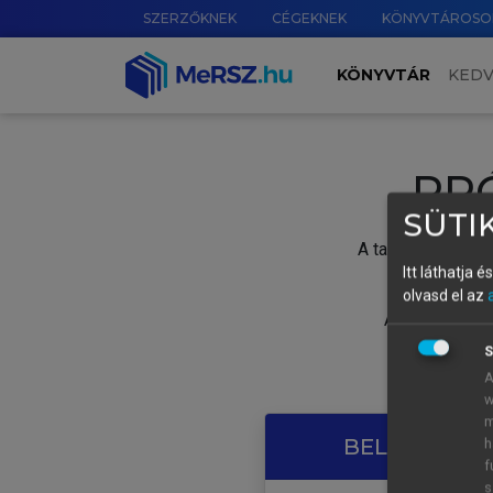
SZERZŐKNEK
CÉGEKNEK
KÖNYVTÁROSO
KÖNYVTÁR
KED
PR
SÜTIK
A tartalom megtek
Itt láthatja 
olvasd el az
A próbaidősza
S
A
w
m
BELÉPÉS SAJ
h
f
s