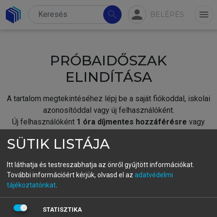
person
search
menu
BELÉPÉS
PRÓBAIDŐSZAK
ELINDÍTÁSA
A tartalom megtekintéséhez lépj be a saját fiókoddal, iskolai
azonosítóddal vagy új felhasználóként.
Új felhasználóként
1 óra díjmentes hozzáférésre
vagy
jogosult.
SÜTIK LISTÁJA
A próbaidőszak elindításához,
jelentkezz
be meglévő
fiókoddal,
vagy hozz létre új fiókot.
Itt láthatja és testreszabhatja az önről gyűjtött információkat.
További információért kérjük, olvasd el az
adatvédelmi
A regisztráció után a
próbaidőszak
automatikusan
elindul.
tájékoztatónkat
.
BELÉPÉS SAJÁT FIÓKKAL
STATISZTIKA