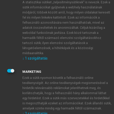
A statisztikai sütiket „teljesítménysütiknek” is nevezik. Ezek a
sütik információkat gyűjtenek a webhely használatának
módjáról, többek között arról, hogy milyen oldalakat keresett
ÚJ FIÓK LÉTREHOZÁSA
fel és milyen linkekre kattintott. Ezek az információk a
1 óra díjmentes hozzáférés
felhasználó azonosítására nem használhatóak, mivel az
adatok összesítettek és anonimizáltak. Céljuk kizárólag a
weboldal funkcióinak javítása. Ezek közé tartoznak a
E-MAIL-CÍM
harmadik féltől származó elemzési szolgáltatásokhoz
tartozó sütik; ilyen elemzési szolgáltatások a
látogatóelemzések, a hőtérképek és a közösségi
NÉV
médiaanalitika.
↓
1
szolgáltatás
JELSZÓ
MARKETING
Ezek a sütik nyomon követik a felhasználó online
tevékenységét. Az online tevékenységek megismerésével a
JELSZÓ ÚJRA
hirdetők relevánsabb reklámokat jeleníthetnek meg, és
korlátozhatják, hogy a felhasználó hány alkalommal láthat
egy hirdetést. Ezek a sütik más szervezetekkel és hirdetőkkel
is megoszthatják ezeket az információkat. Ezek állandó sütik,
Kérek értesítést a MeRSZ újdonságairól, akcióiról.
amelyek szinte mindig egy harmadik féltől származnak.
↓
2
szolgáltatás