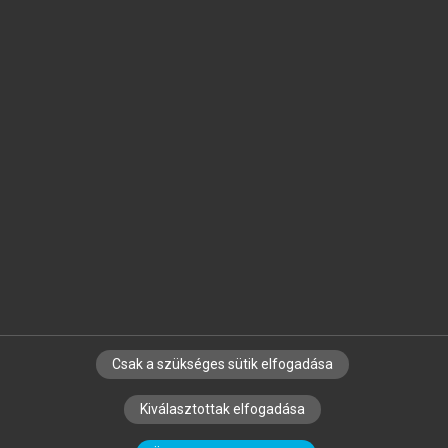
Jelöld meg a számodra fontos részeket, és
készíts
saját
jegyzeteket!
Egyéni előfizetéssel további
MeRSZ+ funkciókat
és
tartalmakat is elérhetsz.
Csak a szükséges sütik elfogadása
SZERZŐKNEK
CÉGEKNEK
KÖNYVTÁROSOKNAK
Kiválasztottak elfogadása
SZERKESZTÉSI ÉS LEKTORÁLÁSI ALAPELVEK