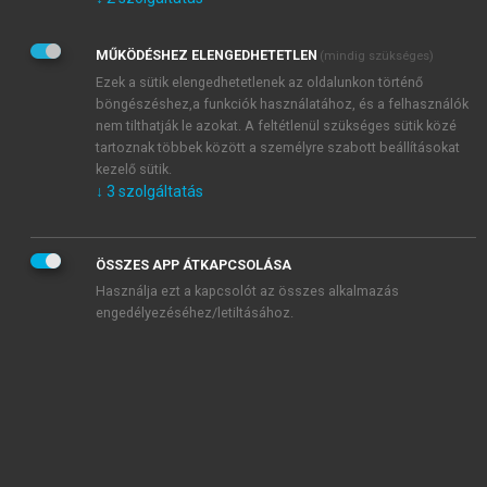
Kérek értesítést az Akadémiai Kiadó Zrt. újdonságairól,
akcióiról.
MŰKÖDÉSHEZ ELENGEDHETETLEN
(mindig szükséges)
Az
Adatkezelési tájékoztatóban
foglaltakat tudomásul
veszem és elfogadom.
Ezek a sütik elengedhetetlenek az oldalunkon történő
Az
Általános vásárlási feltételeket
, valamint a
szotar.net
és a
böngészéshez,a funkciók használatához, és a felhasználók
mersz.hu
oldalak licencszerződéseiben foglaltakat
nem tilthatják le azokat. A feltétlenül szükséges sütik közé
tudomásul veszem és elfogadom.
tartoznak többek között a személyre szabott beállításokat
kezelő sütik.
↓
3
szolgáltatás
KIPRÓBÁLOM
ÖSSZES APP ÁTKAPCSOLÁSA
Használja ezt a kapcsolót az összes alkalmazás
engedélyezéséhez/letiltásához.
MIÉRT ÉRDEMES A MERSZ ONLINE
OKOSKÖNYVTÁRAT HASZNÁLNI?