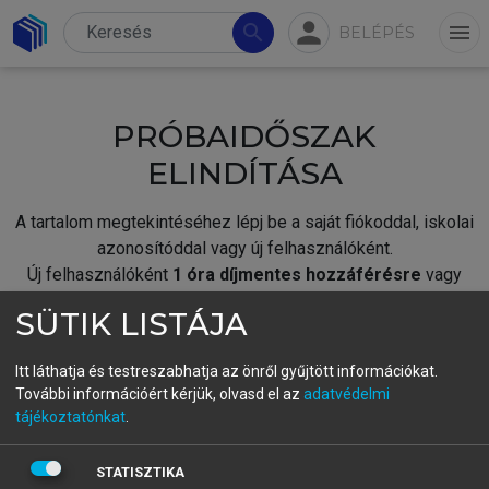
person
search
menu
BELÉPÉS
PRÓBAIDŐSZAK
ELINDÍTÁSA
A tartalom megtekintéséhez lépj be a saját fiókoddal, iskolai
azonosítóddal vagy új felhasználóként.
Új felhasználóként
1 óra díjmentes hozzáférésre
vagy
jogosult.
SÜTIK LISTÁJA
A próbaidőszak elindításához,
jelentkezz
be meglévő
fiókoddal,
vagy hozz létre új fiókot.
Itt láthatja és testreszabhatja az önről gyűjtött információkat.
További információért kérjük, olvasd el az
adatvédelmi
A regisztráció után a
próbaidőszak
automatikusan
elindul.
tájékoztatónkat
.
BELÉPÉS SAJÁT FIÓKKAL
STATISZTIKA