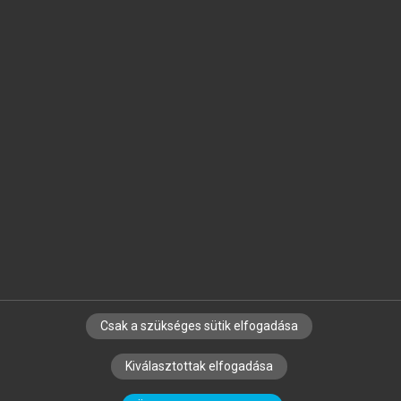
Jelöld meg a számodra fontos részeket, és
készíts
saját
jegyzeteket!
Egyéni előfizetéssel további
MeRSZ+ funkciókat
és
tartalmakat is elérhetsz.
Csak a szükséges sütik elfogadása
SZERZŐKNEK
CÉGEKNEK
KÖNYVTÁROSOKNAK
Kiválasztottak elfogadása
SZERKESZTÉSI ÉS LEKTORÁLÁSI ALAPELVEK