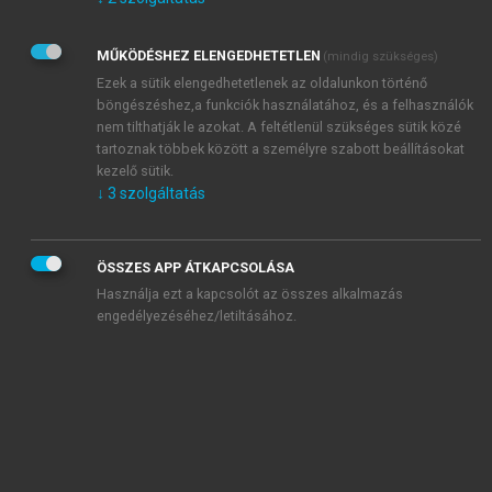
Kérek értesítést az Akadémiai Kiadó Zrt. újdonságairól,
akcióiról.
MŰKÖDÉSHEZ ELENGEDHETETLEN
(mindig szükséges)
Az
Adatkezelési tájékoztatóban
foglaltakat tudomásul
veszem és elfogadom.
Ezek a sütik elengedhetetlenek az oldalunkon történő
Az
Általános vásárlási feltételeket
, valamint a
szotar.net
és a
böngészéshez,a funkciók használatához, és a felhasználók
mersz.hu
oldalak licencszerződéseiben foglaltakat
nem tilthatják le azokat. A feltétlenül szükséges sütik közé
tudomásul veszem és elfogadom.
tartoznak többek között a személyre szabott beállításokat
kezelő sütik.
↓
3
szolgáltatás
KIPRÓBÁLOM
ÖSSZES APP ÁTKAPCSOLÁSA
Használja ezt a kapcsolót az összes alkalmazás
engedélyezéséhez/letiltásához.
MIÉRT ÉRDEMES A MERSZ ONLINE
OKOSKÖNYVTÁRAT HASZNÁLNI?