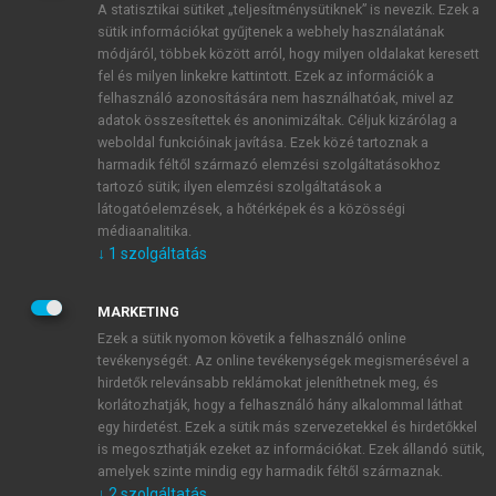
A statisztikai sütiket „teljesítménysütiknek” is nevezik. Ezek a
sütik információkat gyűjtenek a webhely használatának
módjáról, többek között arról, hogy milyen oldalakat keresett
ÚJ FIÓK LÉTREHOZÁSA
fel és milyen linkekre kattintott. Ezek az információk a
1 óra díjmentes hozzáférés
felhasználó azonosítására nem használhatóak, mivel az
adatok összesítettek és anonimizáltak. Céljuk kizárólag a
weboldal funkcióinak javítása. Ezek közé tartoznak a
E-MAIL-CÍM
harmadik féltől származó elemzési szolgáltatásokhoz
tartozó sütik; ilyen elemzési szolgáltatások a
látogatóelemzések, a hőtérképek és a közösségi
NÉV
médiaanalitika.
↓
1
szolgáltatás
JELSZÓ
MARKETING
Ezek a sütik nyomon követik a felhasználó online
tevékenységét. Az online tevékenységek megismerésével a
JELSZÓ ÚJRA
hirdetők relevánsabb reklámokat jeleníthetnek meg, és
korlátozhatják, hogy a felhasználó hány alkalommal láthat
egy hirdetést. Ezek a sütik más szervezetekkel és hirdetőkkel
is megoszthatják ezeket az információkat. Ezek állandó sütik,
Kérek értesítést a MeRSZ újdonságairól, akcióiról.
amelyek szinte mindig egy harmadik féltől származnak.
↓
2
szolgáltatás