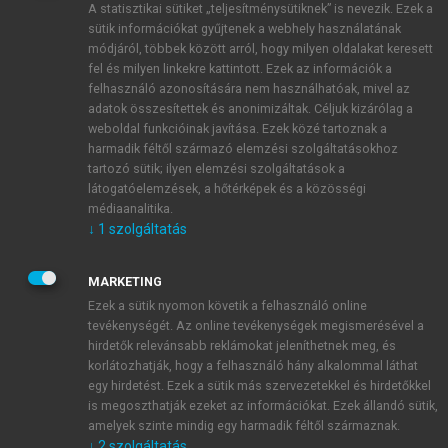
A statisztikai sütiket „teljesítménysütiknek” is nevezik. Ezek a
sütik információkat gyűjtenek a webhely használatának
módjáról, többek között arról, hogy milyen oldalakat keresett
ÚJ FIÓK LÉTREHOZÁSA
fel és milyen linkekre kattintott. Ezek az információk a
1 óra díjmentes hozzáférés
felhasználó azonosítására nem használhatóak, mivel az
adatok összesítettek és anonimizáltak. Céljuk kizárólag a
weboldal funkcióinak javítása. Ezek közé tartoznak a
E-MAIL-CÍM
harmadik féltől származó elemzési szolgáltatásokhoz
tartozó sütik; ilyen elemzési szolgáltatások a
látogatóelemzések, a hőtérképek és a közösségi
NÉV
médiaanalitika.
↓
1
szolgáltatás
JELSZÓ
MARKETING
Ezek a sütik nyomon követik a felhasználó online
tevékenységét. Az online tevékenységek megismerésével a
JELSZÓ ÚJRA
hirdetők relevánsabb reklámokat jeleníthetnek meg, és
korlátozhatják, hogy a felhasználó hány alkalommal láthat
egy hirdetést. Ezek a sütik más szervezetekkel és hirdetőkkel
is megoszthatják ezeket az információkat. Ezek állandó sütik,
Kérek értesítést a MeRSZ újdonságairól, akcióiról.
amelyek szinte mindig egy harmadik féltől származnak.
↓
2
szolgáltatás