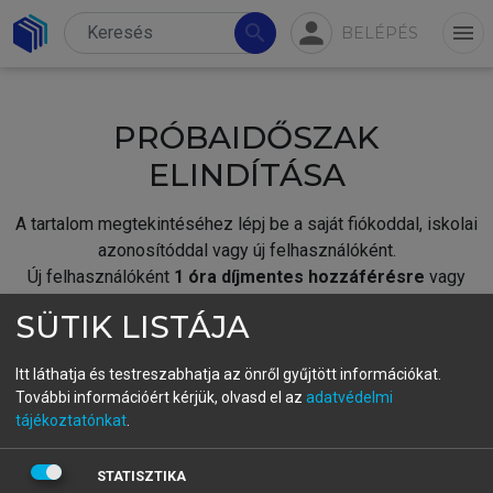
person
search
menu
BELÉPÉS
PRÓBAIDŐSZAK
ELINDÍTÁSA
A tartalom megtekintéséhez lépj be a saját fiókoddal, iskolai
azonosítóddal vagy új felhasználóként.
Új felhasználóként
1 óra díjmentes hozzáférésre
vagy
jogosult.
SÜTIK LISTÁJA
A próbaidőszak elindításához,
jelentkezz
be meglévő
fiókoddal,
vagy hozz létre új fiókot.
Itt láthatja és testreszabhatja az önről gyűjtött információkat.
További információért kérjük, olvasd el az
adatvédelmi
A regisztráció után a
próbaidőszak
automatikusan
elindul.
tájékoztatónkat
.
BELÉPÉS SAJÁT FIÓKKAL
STATISZTIKA