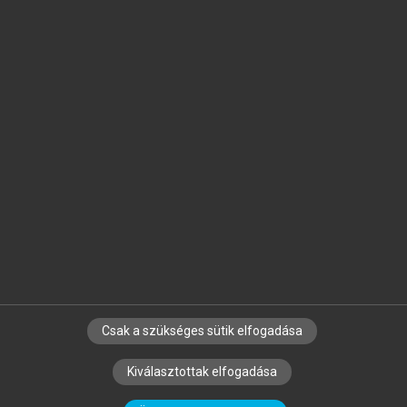
Jelöld meg a számodra fontos részeket, és
készíts
saját
jegyzeteket!
Egyéni előfizetéssel további
MeRSZ+ funkciókat
és
tartalmakat is elérhetsz.
Csak a szükséges sütik elfogadása
SZERZŐKNEK
CÉGEKNEK
KÖNYVTÁROSOKNAK
Kiválasztottak elfogadása
SZERKESZTÉSI ÉS LEKTORÁLÁSI ALAPELVEK