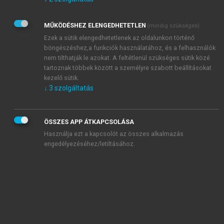
Kérek értesítést az Akadémiai Kiadó Zrt. újdonságairól,
akcióiról.
MŰKÖDÉSHEZ ELENGEDHETETLEN
(mindig szükséges)
Az
Adatkezelési tájékoztatóban
foglaltakat tudomásul
veszem és elfogadom.
Ezek a sütik elengedhetetlenek az oldalunkon történő
Az
Általános vásárlási feltételeket
, valamint a
szotar.net
és a
böngészéshez,a funkciók használatához, és a felhasználók
mersz.hu
oldalak licencszerződéseiben foglaltakat
nem tilthatják le azokat. A feltétlenül szükséges sütik közé
tudomásul veszem és elfogadom.
tartoznak többek között a személyre szabott beállításokat
kezelő sütik.
↓
3
szolgáltatás
KIPRÓBÁLOM
ÖSSZES APP ÁTKAPCSOLÁSA
Használja ezt a kapcsolót az összes alkalmazás
engedélyezéséhez/letiltásához.
MIÉRT ÉRDEMES A MERSZ ONLINE
OKOSKÖNYVTÁRAT HASZNÁLNI?