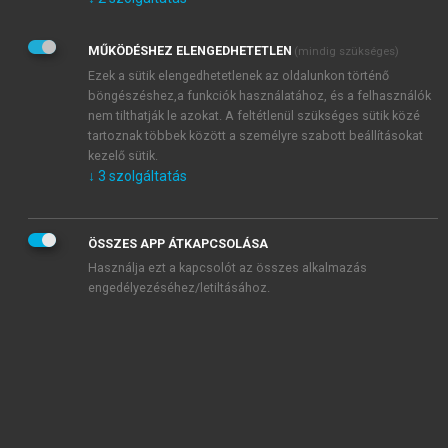
Kérek értesítést az Akadémiai Kiadó Zrt. újdonságairól,
akcióiról.
MŰKÖDÉSHEZ ELENGEDHETETLEN
(mindig szükséges)
Az
Adatkezelési tájékoztatóban
foglaltakat tudomásul
veszem és elfogadom.
Ezek a sütik elengedhetetlenek az oldalunkon történő
Az
Általános vásárlási feltételeket
, valamint a
szotar.net
és a
böngészéshez,a funkciók használatához, és a felhasználók
mersz.hu
oldalak licencszerződéseiben foglaltakat
nem tilthatják le azokat. A feltétlenül szükséges sütik közé
tudomásul veszem és elfogadom.
tartoznak többek között a személyre szabott beállításokat
kezelő sütik.
↓
3
szolgáltatás
KIPRÓBÁLOM
ÖSSZES APP ÁTKAPCSOLÁSA
Használja ezt a kapcsolót az összes alkalmazás
engedélyezéséhez/letiltásához.
MIÉRT ÉRDEMES A MERSZ ONLINE
OKOSKÖNYVTÁRAT HASZNÁLNI?