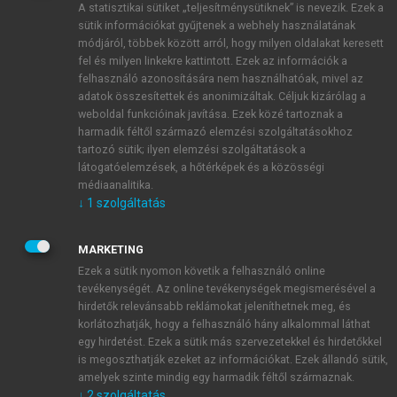
A statisztikai sütiket „teljesítménysütiknek” is nevezik. Ezek a
sütik információkat gyűjtenek a webhely használatának
módjáról, többek között arról, hogy milyen oldalakat keresett
ÚJ FIÓK LÉTREHOZÁSA
fel és milyen linkekre kattintott. Ezek az információk a
1 óra díjmentes hozzáférés
felhasználó azonosítására nem használhatóak, mivel az
adatok összesítettek és anonimizáltak. Céljuk kizárólag a
weboldal funkcióinak javítása. Ezek közé tartoznak a
E-MAIL-CÍM
harmadik féltől származó elemzési szolgáltatásokhoz
tartozó sütik; ilyen elemzési szolgáltatások a
látogatóelemzések, a hőtérképek és a közösségi
NÉV
médiaanalitika.
↓
1
szolgáltatás
JELSZÓ
MARKETING
Ezek a sütik nyomon követik a felhasználó online
tevékenységét. Az online tevékenységek megismerésével a
JELSZÓ ÚJRA
hirdetők relevánsabb reklámokat jeleníthetnek meg, és
korlátozhatják, hogy a felhasználó hány alkalommal láthat
egy hirdetést. Ezek a sütik más szervezetekkel és hirdetőkkel
is megoszthatják ezeket az információkat. Ezek állandó sütik,
Kérek értesítést a MeRSZ újdonságairól, akcióiról.
amelyek szinte mindig egy harmadik féltől származnak.
↓
2
szolgáltatás