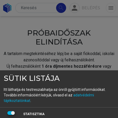
person
search
menu
BELÉPÉS
PRÓBAIDŐSZAK
ELINDÍTÁSA
A tartalom megtekintéséhez lépj be a saját fiókoddal, iskolai
azonosítóddal vagy új felhasználóként.
Új felhasználóként
1 óra díjmentes hozzáférésre
vagy
jogosult.
SÜTIK LISTÁJA
A próbaidőszak elindításához,
jelentkezz
be meglévő
fiókoddal,
vagy hozz létre új fiókot.
Itt láthatja és testreszabhatja az önről gyűjtött információkat.
További információért kérjük, olvasd el az
adatvédelmi
A regisztráció után a
próbaidőszak
automatikusan
elindul.
tájékoztatónkat
.
BELÉPÉS SAJÁT FIÓKKAL
STATISZTIKA