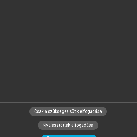
Jelöld meg a számodra fontos részeket, és
készíts
saját
jegyzeteket!
Egyéni előfizetéssel további
MeRSZ+ funkciókat
és
tartalmakat is elérhetsz.
Csak a szükséges sütik elfogadása
SZERZŐKNEK
CÉGEKNEK
KÖNYVTÁROSOKNAK
Kiválasztottak elfogadása
SZERKESZTÉSI ÉS LEKTORÁLÁSI ALAPELVEK