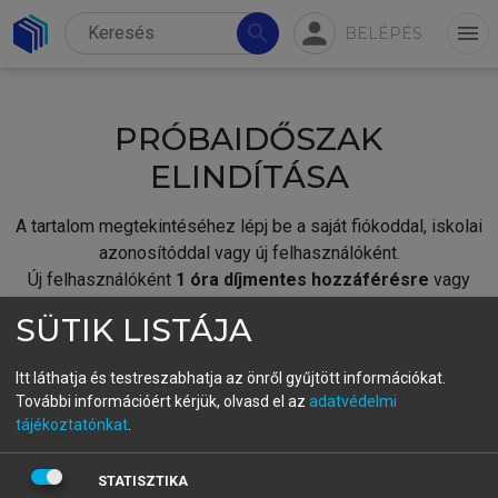
person
search
menu
BELÉPÉS
PRÓBAIDŐSZAK
ELINDÍTÁSA
A tartalom megtekintéséhez lépj be a saját fiókoddal, iskolai
azonosítóddal vagy új felhasználóként.
Új felhasználóként
1 óra díjmentes hozzáférésre
vagy
jogosult.
SÜTIK LISTÁJA
A próbaidőszak elindításához,
jelentkezz
be meglévő
fiókoddal,
vagy hozz létre új fiókot.
Itt láthatja és testreszabhatja az önről gyűjtött információkat.
További információért kérjük, olvasd el az
adatvédelmi
A regisztráció után a
próbaidőszak
automatikusan
elindul.
tájékoztatónkat
.
BELÉPÉS SAJÁT FIÓKKAL
STATISZTIKA