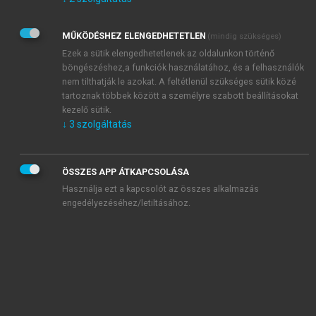
Kérek értesítést az Akadémiai Kiadó Zrt. újdonságairól,
akcióiról.
MŰKÖDÉSHEZ ELENGEDHETETLEN
(mindig szükséges)
Az
Adatkezelési tájékoztatóban
foglaltakat tudomásul
veszem és elfogadom.
Ezek a sütik elengedhetetlenek az oldalunkon történő
Az
Általános vásárlási feltételeket
, valamint a
szotar.net
és a
böngészéshez,a funkciók használatához, és a felhasználók
mersz.hu
oldalak licencszerződéseiben foglaltakat
nem tilthatják le azokat. A feltétlenül szükséges sütik közé
tudomásul veszem és elfogadom.
tartoznak többek között a személyre szabott beállításokat
kezelő sütik.
↓
3
szolgáltatás
KIPRÓBÁLOM
ÖSSZES APP ÁTKAPCSOLÁSA
Használja ezt a kapcsolót az összes alkalmazás
engedélyezéséhez/letiltásához.
MIÉRT ÉRDEMES A MERSZ ONLINE
OKOSKÖNYVTÁRAT HASZNÁLNI?