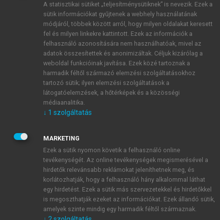
A statisztikai sütiket „teljesítménysütiknek” is nevezik. Ezek a
sütik információkat gyűjtenek a webhely használatának
módjáról, többek között arról, hogy milyen oldalakat keresett
ÚJ FIÓK LÉTREHOZÁSA
fel és milyen linkekre kattintott. Ezek az információk a
1 óra díjmentes hozzáférés
felhasználó azonosítására nem használhatóak, mivel az
adatok összesítettek és anonimizáltak. Céljuk kizárólag a
weboldal funkcióinak javítása. Ezek közé tartoznak a
E-MAIL-CÍM
harmadik féltől származó elemzési szolgáltatásokhoz
tartozó sütik; ilyen elemzési szolgáltatások a
látogatóelemzések, a hőtérképek és a közösségi
NÉV
médiaanalitika.
↓
1
szolgáltatás
JELSZÓ
MARKETING
Ezek a sütik nyomon követik a felhasználó online
tevékenységét. Az online tevékenységek megismerésével a
JELSZÓ ÚJRA
hirdetők relevánsabb reklámokat jeleníthetnek meg, és
korlátozhatják, hogy a felhasználó hány alkalommal láthat
egy hirdetést. Ezek a sütik más szervezetekkel és hirdetőkkel
is megoszthatják ezeket az információkat. Ezek állandó sütik,
Kérek értesítést a MeRSZ újdonságairól, akcióiról.
amelyek szinte mindig egy harmadik féltől származnak.
↓
2
szolgáltatás