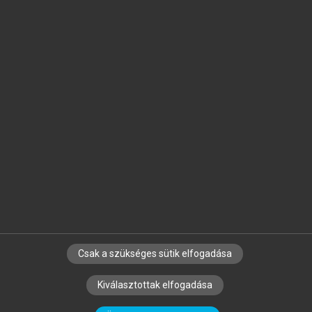
Jelöld meg a számodra fontos részeket, és
készíts
saját
jegyzeteket!
Egyéni előfizetéssel további
MeRSZ+ funkciókat
és
tartalmakat is elérhetsz.
Csak a szükséges sütik elfogadása
SZERZŐKNEK
CÉGEKNEK
KÖNYVTÁROSOKNAK
Kiválasztottak elfogadása
SZERKESZTÉSI ÉS LEKTORÁLÁSI ALAPELVEK