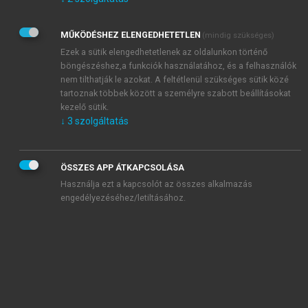
Kérek értesítést az Akadémiai Kiadó Zrt. újdonságairól,
akcióiról.
MŰKÖDÉSHEZ ELENGEDHETETLEN
(mindig szükséges)
Az
Adatkezelési tájékoztatóban
foglaltakat tudomásul
veszem és elfogadom.
Ezek a sütik elengedhetetlenek az oldalunkon történő
Az
Általános vásárlási feltételeket
, valamint a
szotar.net
és a
böngészéshez,a funkciók használatához, és a felhasználók
mersz.hu
oldalak licencszerződéseiben foglaltakat
nem tilthatják le azokat. A feltétlenül szükséges sütik közé
tudomásul veszem és elfogadom.
tartoznak többek között a személyre szabott beállításokat
kezelő sütik.
↓
3
szolgáltatás
KIPRÓBÁLOM
ÖSSZES APP ÁTKAPCSOLÁSA
Használja ezt a kapcsolót az összes alkalmazás
engedélyezéséhez/letiltásához.
MIÉRT ÉRDEMES A MERSZ ONLINE
OKOSKÖNYVTÁRAT HASZNÁLNI?