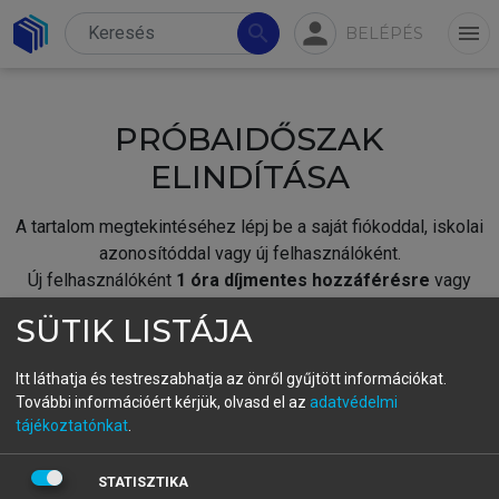
person
search
menu
BELÉPÉS
PRÓBAIDŐSZAK
ELINDÍTÁSA
A tartalom megtekintéséhez lépj be a saját fiókoddal, iskolai
azonosítóddal vagy új felhasználóként.
Új felhasználóként
1 óra díjmentes hozzáférésre
vagy
jogosult.
SÜTIK LISTÁJA
A próbaidőszak elindításához,
jelentkezz
be meglévő
fiókoddal,
vagy hozz létre új fiókot.
Itt láthatja és testreszabhatja az önről gyűjtött információkat.
További információért kérjük, olvasd el az
adatvédelmi
A regisztráció után a
próbaidőszak
automatikusan
elindul.
tájékoztatónkat
.
BELÉPÉS SAJÁT FIÓKKAL
STATISZTIKA