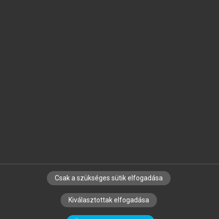
Jelöld meg a számodra fontos részeket, és
készíts
saját
jegyzeteket!
Egyéni előfizetéssel további
MeRSZ+ funkciókat
és
tartalmakat is elérhetsz.
Csak a szükséges sütik elfogadása
SZERZŐKNEK
CÉGEKNEK
KÖNYVTÁROSOKNAK
Kiválasztottak elfogadása
SZERKESZTÉSI ÉS LEKTORÁLÁSI ALAPELVEK