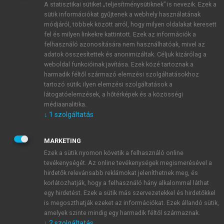
A statisztikai sütiket „teljesítménysütiknek” is nevezik. Ezek a
sütik információkat gyűjtenek a webhely használatának
módjáról, többek között arról, hogy milyen oldalakat keresett
ÚJ FIÓK LÉTREHOZÁSA
fel és milyen linkekre kattintott. Ezek az információk a
1 óra díjmentes hozzáférés
felhasználó azonosítására nem használhatóak, mivel az
adatok összesítettek és anonimizáltak. Céljuk kizárólag a
weboldal funkcióinak javítása. Ezek közé tartoznak a
E-MAIL-CÍM
harmadik féltől származó elemzési szolgáltatásokhoz
tartozó sütik; ilyen elemzési szolgáltatások a
látogatóelemzések, a hőtérképek és a közösségi
NÉV
médiaanalitika.
↓
1
szolgáltatás
JELSZÓ
MARKETING
Ezek a sütik nyomon követik a felhasználó online
tevékenységét. Az online tevékenységek megismerésével a
JELSZÓ ÚJRA
hirdetők relevánsabb reklámokat jeleníthetnek meg, és
korlátozhatják, hogy a felhasználó hány alkalommal láthat
egy hirdetést. Ezek a sütik más szervezetekkel és hirdetőkkel
is megoszthatják ezeket az információkat. Ezek állandó sütik,
Kérek értesítést a MeRSZ újdonságairól, akcióiról.
amelyek szinte mindig egy harmadik féltől származnak.
↓
2
szolgáltatás