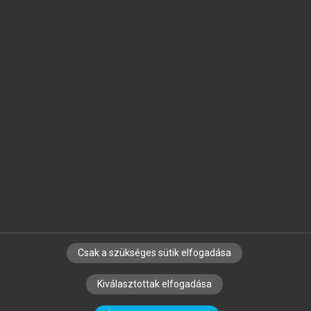
Jelöld meg a számodra fontos részeket, és
készíts
saját
jegyzeteket!
Egyéni előfizetéssel további
MeRSZ+ funkciókat
és
tartalmakat is elérhetsz.
Csak a szükséges sütik elfogadása
SZERZŐKNEK
CÉGEKNEK
KÖNYVTÁROSOKNAK
Kiválasztottak elfogadása
SZERKESZTÉSI ÉS LEKTORÁLÁSI ALAPELVEK