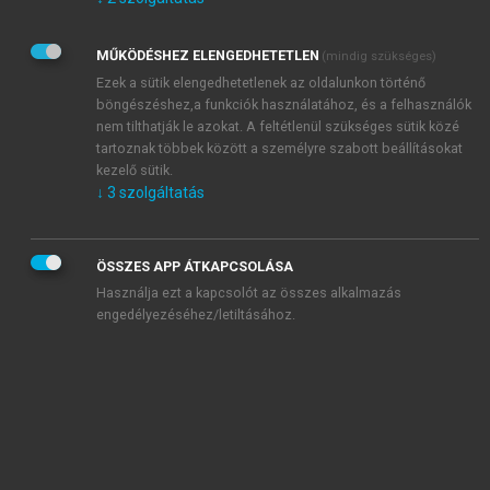
Kérek értesítést az Akadémiai Kiadó Zrt. újdonságairól,
akcióiról.
MŰKÖDÉSHEZ ELENGEDHETETLEN
(mindig szükséges)
Az
Adatkezelési tájékoztatóban
foglaltakat tudomásul
veszem és elfogadom.
Ezek a sütik elengedhetetlenek az oldalunkon történő
Az
Általános vásárlási feltételeket
, valamint a
szotar.net
és a
böngészéshez,a funkciók használatához, és a felhasználók
mersz.hu
oldalak licencszerződéseiben foglaltakat
nem tilthatják le azokat. A feltétlenül szükséges sütik közé
tudomásul veszem és elfogadom.
tartoznak többek között a személyre szabott beállításokat
kezelő sütik.
↓
3
szolgáltatás
KIPRÓBÁLOM
ÖSSZES APP ÁTKAPCSOLÁSA
Használja ezt a kapcsolót az összes alkalmazás
engedélyezéséhez/letiltásához.
MIÉRT ÉRDEMES A MERSZ ONLINE
OKOSKÖNYVTÁRAT HASZNÁLNI?