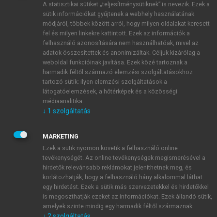
A statisztikai sütiket „teljesítménysütiknek” is nevezik. Ezek a
sütik információkat gyűjtenek a webhely használatának
módjáról, többek között arról, hogy milyen oldalakat keresett
ÚJ FIÓK LÉTREHOZÁSA
fel és milyen linkekre kattintott. Ezek az információk a
1 óra díjmentes hozzáférés
felhasználó azonosítására nem használhatóak, mivel az
adatok összesítettek és anonimizáltak. Céljuk kizárólag a
weboldal funkcióinak javítása. Ezek közé tartoznak a
E-MAIL-CÍM
harmadik féltől származó elemzési szolgáltatásokhoz
tartozó sütik; ilyen elemzési szolgáltatások a
látogatóelemzések, a hőtérképek és a közösségi
NÉV
médiaanalitika.
↓
1
szolgáltatás
JELSZÓ
MARKETING
Ezek a sütik nyomon követik a felhasználó online
tevékenységét. Az online tevékenységek megismerésével a
JELSZÓ ÚJRA
hirdetők relevánsabb reklámokat jeleníthetnek meg, és
korlátozhatják, hogy a felhasználó hány alkalommal láthat
egy hirdetést. Ezek a sütik más szervezetekkel és hirdetőkkel
is megoszthatják ezeket az információkat. Ezek állandó sütik,
Kérek értesítést a MeRSZ újdonságairól, akcióiról.
amelyek szinte mindig egy harmadik féltől származnak.
↓
2
szolgáltatás