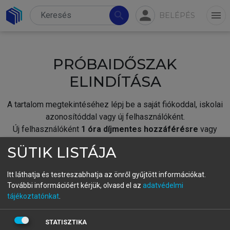
person
search
menu
BELÉPÉS
PRÓBAIDŐSZAK
ELINDÍTÁSA
A tartalom megtekintéséhez lépj be a saját fiókoddal, iskolai
azonosítóddal vagy új felhasználóként.
Új felhasználóként
1 óra díjmentes hozzáférésre
vagy
jogosult.
SÜTIK LISTÁJA
A próbaidőszak elindításához,
jelentkezz
be meglévő
fiókoddal,
vagy hozz létre új fiókot.
Itt láthatja és testreszabhatja az önről gyűjtött információkat.
További információért kérjük, olvasd el az
adatvédelmi
A regisztráció után a
próbaidőszak
automatikusan
elindul.
tájékoztatónkat
.
BELÉPÉS SAJÁT FIÓKKAL
STATISZTIKA