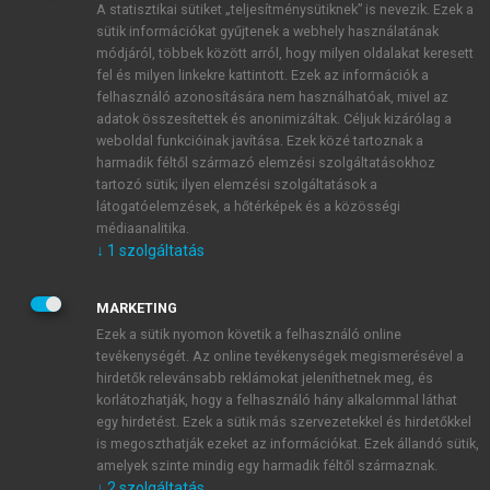
A statisztikai sütiket „teljesítménysütiknek” is nevezik. Ezek a
sütik információkat gyűjtenek a webhely használatának
módjáról, többek között arról, hogy milyen oldalakat keresett
ÚJ FIÓK LÉTREHOZÁSA
fel és milyen linkekre kattintott. Ezek az információk a
1 óra díjmentes hozzáférés
felhasználó azonosítására nem használhatóak, mivel az
adatok összesítettek és anonimizáltak. Céljuk kizárólag a
weboldal funkcióinak javítása. Ezek közé tartoznak a
E-MAIL-CÍM
harmadik féltől származó elemzési szolgáltatásokhoz
tartozó sütik; ilyen elemzési szolgáltatások a
látogatóelemzések, a hőtérképek és a közösségi
NÉV
médiaanalitika.
↓
1
szolgáltatás
JELSZÓ
MARKETING
Ezek a sütik nyomon követik a felhasználó online
tevékenységét. Az online tevékenységek megismerésével a
JELSZÓ ÚJRA
hirdetők relevánsabb reklámokat jeleníthetnek meg, és
korlátozhatják, hogy a felhasználó hány alkalommal láthat
egy hirdetést. Ezek a sütik más szervezetekkel és hirdetőkkel
is megoszthatják ezeket az információkat. Ezek állandó sütik,
Kérek értesítést a MeRSZ újdonságairól, akcióiról.
amelyek szinte mindig egy harmadik féltől származnak.
↓
2
szolgáltatás