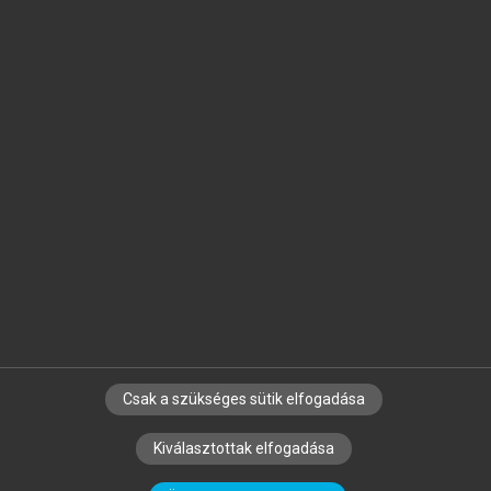
Jelöld meg a számodra fontos részeket, és
készíts
saját
jegyzeteket!
Egyéni előfizetéssel további
MeRSZ+ funkciókat
és
tartalmakat is elérhetsz.
Csak a szükséges sütik elfogadása
SZERZŐKNEK
CÉGEKNEK
KÖNYVTÁROSOKNAK
Kiválasztottak elfogadása
SZERKESZTÉSI ÉS LEKTORÁLÁSI ALAPELVEK