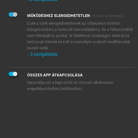
Kérek értesítést az Akadémiai Kiadó Zrt. újdonságairól,
akcióiról.
MŰKÖDÉSHEZ ELENGEDHETETLEN
(mindig szükséges)
Az
Adatkezelési tájékoztatóban
foglaltakat tudomásul
veszem és elfogadom.
Ezek a sütik elengedhetetlenek az oldalunkon történő
Az
Általános vásárlási feltételeket
, valamint a
szotar.net
és a
böngészéshez,a funkciók használatához, és a felhasználók
mersz.hu
oldalak licencszerződéseiben foglaltakat
nem tilthatják le azokat. A feltétlenül szükséges sütik közé
tudomásul veszem és elfogadom.
tartoznak többek között a személyre szabott beállításokat
kezelő sütik.
↓
3
szolgáltatás
KIPRÓBÁLOM
ÖSSZES APP ÁTKAPCSOLÁSA
Használja ezt a kapcsolót az összes alkalmazás
engedélyezéséhez/letiltásához.
MIÉRT ÉRDEMES A MERSZ ONLINE
OKOSKÖNYVTÁRAT HASZNÁLNI?