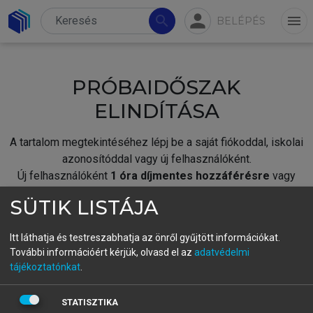
person
search
menu
BELÉPÉS
PRÓBAIDŐSZAK
ELINDÍTÁSA
A tartalom megtekintéséhez lépj be a saját fiókoddal, iskolai
azonosítóddal vagy új felhasználóként.
Új felhasználóként
1 óra díjmentes hozzáférésre
vagy
jogosult.
SÜTIK LISTÁJA
A próbaidőszak elindításához,
jelentkezz
be meglévő
fiókoddal,
vagy hozz létre új fiókot.
Itt láthatja és testreszabhatja az önről gyűjtött információkat.
További információért kérjük, olvasd el az
adatvédelmi
A regisztráció után a
próbaidőszak
automatikusan
elindul.
tájékoztatónkat
.
BELÉPÉS SAJÁT FIÓKKAL
STATISZTIKA