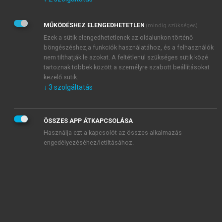
Kérek értesítést az Akadémiai Kiadó Zrt. újdonságairól,
akcióiról.
MŰKÖDÉSHEZ ELENGEDHETETLEN
(mindig szükséges)
Az
Adatkezelési tájékoztatóban
foglaltakat tudomásul
veszem és elfogadom.
Ezek a sütik elengedhetetlenek az oldalunkon történő
Az
Általános vásárlási feltételeket
, valamint a
szotar.net
és a
böngészéshez,a funkciók használatához, és a felhasználók
mersz.hu
oldalak licencszerződéseiben foglaltakat
nem tilthatják le azokat. A feltétlenül szükséges sütik közé
tudomásul veszem és elfogadom.
tartoznak többek között a személyre szabott beállításokat
kezelő sütik.
↓
3
szolgáltatás
KIPRÓBÁLOM
ÖSSZES APP ÁTKAPCSOLÁSA
Használja ezt a kapcsolót az összes alkalmazás
engedélyezéséhez/letiltásához.
MIÉRT ÉRDEMES A MERSZ ONLINE
OKOSKÖNYVTÁRAT HASZNÁLNI?