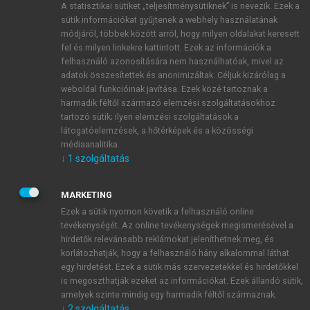
A statisztikai sütiket „teljesítménysütiknek” is nevezik. Ezek a
sütik információkat gyűjtenek a webhely használatának
módjáról, többek között arról, hogy milyen oldalakat keresett
ÚJ FIÓK LÉTREHOZÁSA
fel és milyen linkekre kattintott. Ezek az információk a
1 óra díjmentes hozzáférés
felhasználó azonosítására nem használhatóak, mivel az
adatok összesítettek és anonimizáltak. Céljuk kizárólag a
weboldal funkcióinak javítása. Ezek közé tartoznak a
E-MAIL-CÍM
harmadik féltől származó elemzési szolgáltatásokhoz
tartozó sütik; ilyen elemzési szolgáltatások a
látogatóelemzések, a hőtérképek és a közösségi
NÉV
médiaanalitika.
↓
1
szolgáltatás
JELSZÓ
MARKETING
Ezek a sütik nyomon követik a felhasználó online
tevékenységét. Az online tevékenységek megismerésével a
JELSZÓ ÚJRA
hirdetők relevánsabb reklámokat jeleníthetnek meg, és
korlátozhatják, hogy a felhasználó hány alkalommal láthat
egy hirdetést. Ezek a sütik más szervezetekkel és hirdetőkkel
is megoszthatják ezeket az információkat. Ezek állandó sütik,
Kérek értesítést a MeRSZ újdonságairól, akcióiról.
amelyek szinte mindig egy harmadik féltől származnak.
↓
2
szolgáltatás