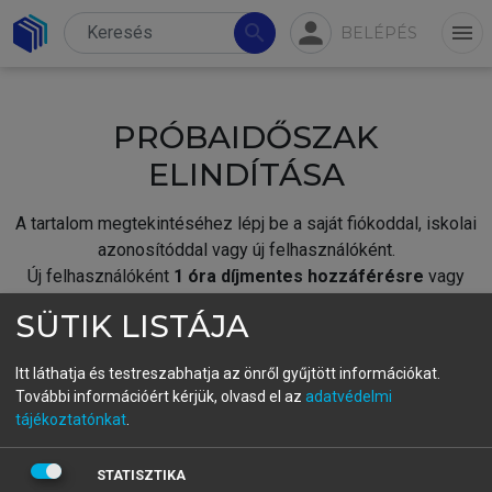
person
search
menu
BELÉPÉS
PRÓBAIDŐSZAK
ELINDÍTÁSA
A tartalom megtekintéséhez lépj be a saját fiókoddal, iskolai
azonosítóddal vagy új felhasználóként.
Új felhasználóként
1 óra díjmentes hozzáférésre
vagy
jogosult.
SÜTIK LISTÁJA
A próbaidőszak elindításához,
jelentkezz
be meglévő
fiókoddal,
vagy hozz létre új fiókot.
Itt láthatja és testreszabhatja az önről gyűjtött információkat.
További információért kérjük, olvasd el az
adatvédelmi
A regisztráció után a
próbaidőszak
automatikusan
elindul.
tájékoztatónkat
.
BELÉPÉS SAJÁT FIÓKKAL
STATISZTIKA