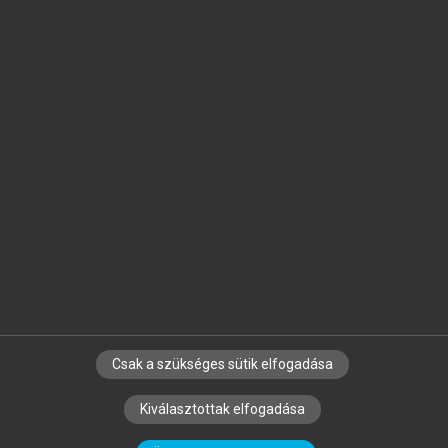
Jelöld meg a számodra fontos részeket, és
készíts
saját
jegyzeteket!
Egyéni előfizetéssel további
MeRSZ+ funkciókat
és
tartalmakat is elérhetsz.
Csak a szükséges sütik elfogadása
SZERZŐKNEK
CÉGEKNEK
KÖNYVTÁROSOKNAK
Kiválasztottak elfogadása
SZERKESZTÉSI ÉS LEKTORÁLÁSI ALAPELVEK