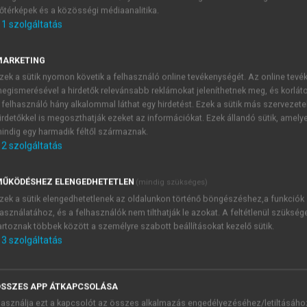
őtérképek és a közösségi médiaanalitika.
E-MAIL-CÍM
1
szolgáltatás
MARKETING
NÉV
zek a sütik nyomon követik a felhasználó online tevékenységét. Az online tev
egismerésével a hirdetők relevánsabb reklámokat jeleníthetnek meg, és korlát
 felhasználó hány alkalommal láthat egy hirdetést. Ezek a sütik más szervezete
JELSZÓ
irdetőkkel is megoszthatják ezeket az információkat. Ezek állandó sütik, amely
indig egy harmadik féltől származnak.
2
szolgáltatás
JELSZÓ ÚJRA
PÉS
ŰKÖDÉSHEZ ELENGEDHETETLEN
(mindig szükséges)
zek a sütik elengedhetetlenek az oldalunkon történő böngészéshez,a funkciók
asználatához, és a felhasználók nem tilthatják le azokat. A feltétlenül szükség
Kérek értesítést a MeRSZ új
artoznak többek között a személyre szabott beállításokat kezelő sütik.
Kérek értesítést az Akadémi
3
szolgáltatás
akcióiról.
 VAGY?
Az
Adatkezelési tájékozta
yi azonosítóval
veszem és elfogadom.
SSZES APP ÁTKAPCSOLÁSA
Az
Általános vásárlási felt
asználja ezt a kapcsolót az összes alkalmazás engedélyezéséhez/letiltásáho