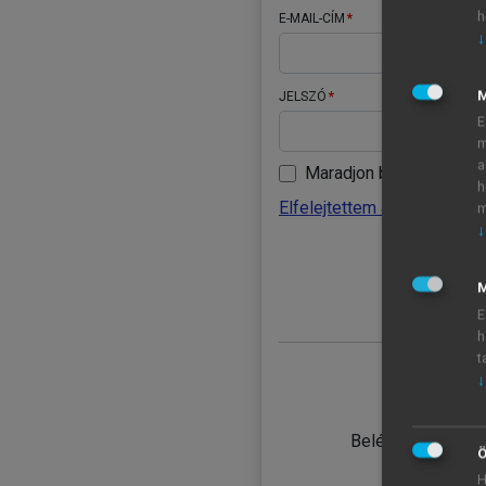
h
E-MAIL-CÍM
↓
JELSZÓ
E
m
a
Maradjon belépve
h
Elfelejtettem a jelszavamat
m
↓
BELÉ
M
E
h
t
↓
TANULÓ
Belépés intézmén
Ö
H