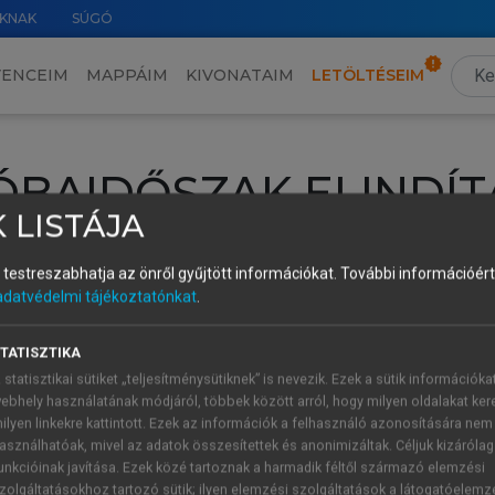
KNAK
SÚGÓ
VENCEIM
MAPPÁIM
KIVONATAIM
LETÖLTÉSEIM
ÓBAIDŐSZAK ELINDÍT
 LISTÁJA
intéséhez lépj be a saját fiókoddal, iskolai azonosítóddal vagy ú
és testreszabhatja az önről gyűjtött információkat.
További információért 
Új felhasználóként
1 óra díjmentes hozzáférésre
vagy jogosult
adatvédelmi tájékoztatónkat
.
k elindításához,
jelentkezz
be meglévő fiókoddal,
vagy hozz lé
A regisztráció után a
próbaidőszak
automatikusan
elindul.
TATISZTIKA
 statisztikai sütiket „teljesítménysütiknek” is nevezik. Ezek a sütik információka
ebhely használatának módjáról, többek között arról, hogy milyen oldalakat kere
ilyen linkekre kattintott. Ezek az információk a felhasználó azonosítására nem
ÚJ FIÓK 
ÁT FIÓKKAL
asználhatóak, mivel az adatok összesítettek és anonimizáltak. Céljuk kizáróla
1 óra díjme
unkcióinak javítása. Ezek közé tartoznak a harmadik féltől származó elemzési
zolgáltatásokhoz tartozó sütik; ilyen elemzési szolgáltatások a látogatóelemz