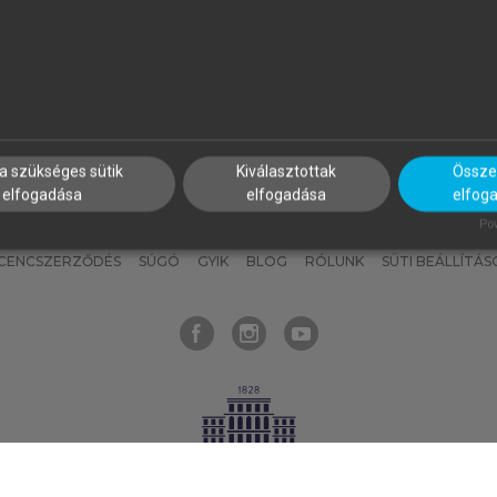
nyokat, hogy bármikor azonnal
részeket, és
készíts
saj
hozzájuk férhess!
jegyzeteket!
a szükséges sütik
Kiválasztottak
Összes
elfogadása
elfogadása
elfog
KNAK
SZERKESZTÉSI ÉS LEKTORÁLÁSI ALAPELVEK
MI – ÁLTALÁNOS
Pow
ICENCSZERZŐDÉS
SÚGÓ
GYIK
BLOG
RÓLUNK
SÜTI BEÁLLÍTÁS