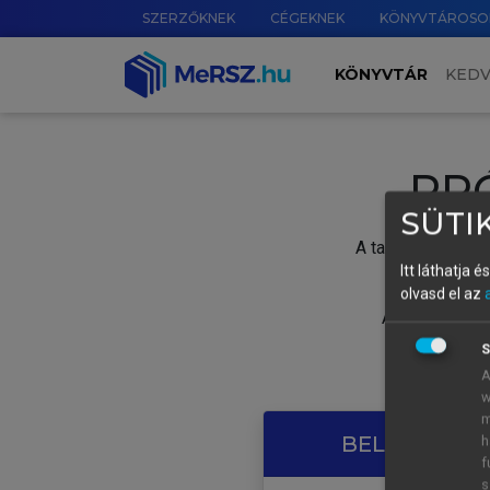
SZERZŐKNEK
CÉGEKNEK
KÖNYVTÁROSO
KÖNYVTÁR
KED
PR
SÜTIK
A tartalom megtek
Itt láthatja 
olvasd el az
A próbaidősza
S
A
w
m
BELÉPÉS SAJ
h
f
s