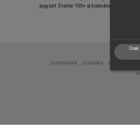
jegyzet. Évente 100+ új kiadvány.
kiadvá
Csak 
SZERZŐKNEK
CÉGEKNEK
KÖNYVTÁROSO
L
Verzió: 2.7.2