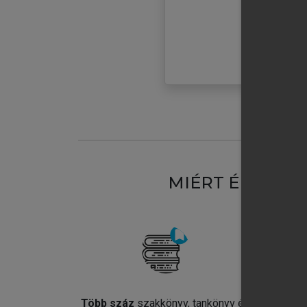
MIÉRT ÉRDEME
Több száz
szakkönyv, tankönyv és
Jel