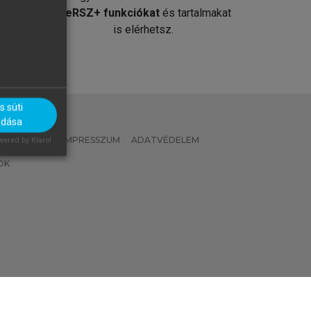
át
MeRSZ+ funkciókat
és tartalmakat
is elérhetsz.
 süti
adása
 IRÁNYELVEK
IMPRESSZUM
ADATVÉDELEM
ered by Klaro!
OK