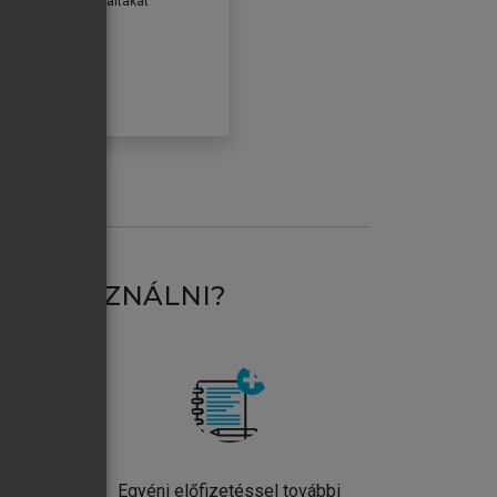
erződéseiben foglaltakat
ogadom.
ÓBÁLOM
AT HASZNÁLNI?
ntos
Egyéni előfizetéssel további