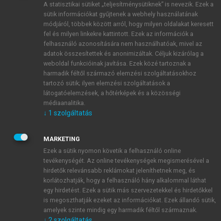
A statisztikai sütiket „teljesítménysütiknek” is nevezik. Ezek a
sütik információkat gyűjtenek a webhely használatának
módjáról, többek között arról, hogy milyen oldalakat keresett
ÚJ FIÓK LÉTREHOZÁSA
fel és milyen linkekre kattintott. Ezek az információk a
1 óra díjmentes hozzáférés
felhasználó azonosítására nem használhatóak, mivel az
adatok összesítettek és anonimizáltak. Céljuk kizárólag a
weboldal funkcióinak javítása. Ezek közé tartoznak a
E-MAIL-CÍM
harmadik féltől származó elemzési szolgáltatásokhoz
tartozó sütik; ilyen elemzési szolgáltatások a
látogatóelemzések, a hőtérképek és a közösségi
NÉV
médiaanalitika.
↓
1
szolgáltatás
JELSZÓ
MARKETING
Ezek a sütik nyomon követik a felhasználó online
tevékenységét. Az online tevékenységek megismerésével a
JELSZÓ ÚJRA
hirdetők relevánsabb reklámokat jeleníthetnek meg, és
korlátozhatják, hogy a felhasználó hány alkalommal láthat
egy hirdetést. Ezek a sütik más szervezetekkel és hirdetőkkel
is megoszthatják ezeket az információkat. Ezek állandó sütik,
Kérek értesítést a MeRSZ újdonságairól, akcióiról.
amelyek szinte mindig egy harmadik féltől származnak.
↓
2
szolgáltatás