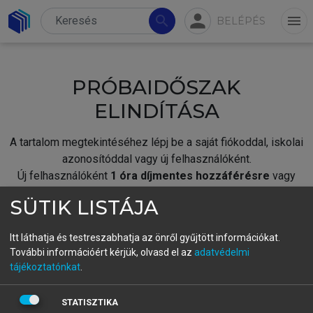
person
search
menu
BELÉPÉS
PRÓBAIDŐSZAK
ELINDÍTÁSA
A tartalom megtekintéséhez lépj be a saját fiókoddal, iskolai
azonosítóddal vagy új felhasználóként.
Új felhasználóként
1 óra díjmentes hozzáférésre
vagy
jogosult.
SÜTIK LISTÁJA
A próbaidőszak elindításához,
jelentkezz
be meglévő
fiókoddal,
vagy hozz létre új fiókot.
Itt láthatja és testreszabhatja az önről gyűjtött információkat.
További információért kérjük, olvasd el az
adatvédelmi
A regisztráció után a
próbaidőszak
automatikusan
elindul.
tájékoztatónkat
.
BELÉPÉS SAJÁT FIÓKKAL
STATISZTIKA