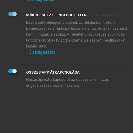
Kérek értesítést az Akadémiai Kiadó Zrt. újdonságairól,
akcióiról.
MŰKÖDÉSHEZ ELENGEDHETETLEN
(mindig szükséges)
Az
Adatkezelési tájékoztatóban
foglaltakat tudomásul
veszem és elfogadom.
Ezek a sütik elengedhetetlenek az oldalunkon történő
Az
Általános vásárlási feltételeket
, valamint a
szotar.net
és a
böngészéshez,a funkciók használatához, és a felhasználók
mersz.hu
oldalak licencszerződéseiben foglaltakat
nem tilthatják le azokat. A feltétlenül szükséges sütik közé
tudomásul veszem és elfogadom.
tartoznak többek között a személyre szabott beállításokat
kezelő sütik.
↓
3
szolgáltatás
KIPRÓBÁLOM
ÖSSZES APP ÁTKAPCSOLÁSA
Használja ezt a kapcsolót az összes alkalmazás
engedélyezéséhez/letiltásához.
MIÉRT ÉRDEMES A MERSZ ONLINE
OKOSKÖNYVTÁRAT HASZNÁLNI?