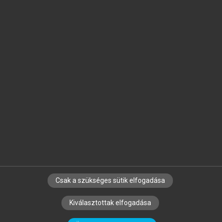
Jelöld meg a számodra fontos részeket, és
készíts
saját
jegyzeteket!
Egyéni előfizetéssel további
MeRSZ+ funkciókat
és
tartalmakat is elérhetsz.
Csak a szükséges sütik elfogadása
SZERZŐKNEK
CÉGEKNEK
KÖNYVTÁROSOKNAK
Kiválasztottak elfogadása
SZERKESZTÉSI ÉS LEKTORÁLÁSI ALAPELVEK