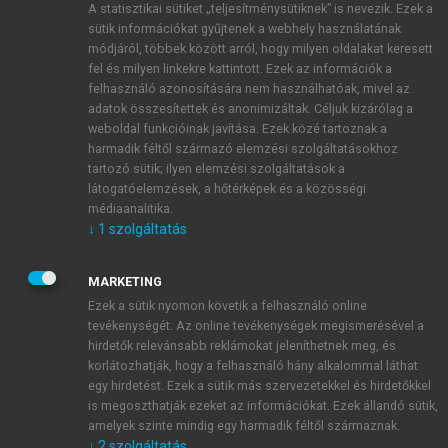
A statisztikai sütiket „teljesítménysütiknek” is nevezik. Ezek a
sütik információkat gyűjtenek a webhely használatának
módjáról, többek között arról, hogy milyen oldalakat keresett
ÚJ FIÓK LÉTREHOZÁSA
fel és milyen linkekre kattintott. Ezek az információk a
1 óra díjmentes hozzáférés
felhasználó azonosítására nem használhatóak, mivel az
adatok összesítettek és anonimizáltak. Céljuk kizárólag a
weboldal funkcióinak javítása. Ezek közé tartoznak a
E-MAIL-CÍM
harmadik féltől származó elemzési szolgáltatásokhoz
tartozó sütik; ilyen elemzési szolgáltatások a
látogatóelemzések, a hőtérképek és a közösségi
NÉV
médiaanalitika.
↓
1
szolgáltatás
JELSZÓ
MARKETING
Ezek a sütik nyomon követik a felhasználó online
tevékenységét. Az online tevékenységek megismerésével a
JELSZÓ ÚJRA
hirdetők relevánsabb reklámokat jeleníthetnek meg, és
korlátozhatják, hogy a felhasználó hány alkalommal láthat
egy hirdetést. Ezek a sütik más szervezetekkel és hirdetőkkel
is megoszthatják ezeket az információkat. Ezek állandó sütik,
Kérek értesítést a MeRSZ újdonságairól, akcióiról.
amelyek szinte mindig egy harmadik féltől származnak.
↓
2
szolgáltatás