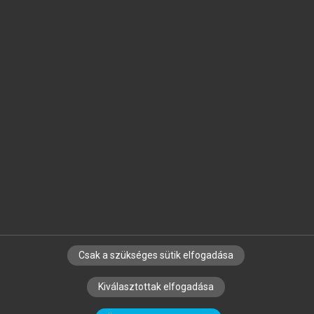
Jelöld meg a számodra fontos részeket, és
készíts
saját
jegyzeteket!
Egyéni előfizetéssel további
MeRSZ+ funkciókat
és
tartalmakat is elérhetsz.
Csak a szükséges sütik elfogadása
SZERZŐKNEK
CÉGEKNEK
KÖNYVTÁROSOKNAK
Kiválasztottak elfogadása
SZERKESZTÉSI ÉS LEKTORÁLÁSI ALAPELVEK