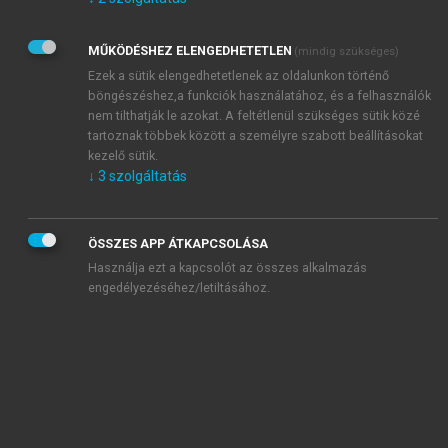
Kérek értesítést az Akadémiai Kiadó Zrt. újdonságairól,
akcióiról.
MŰKÖDÉSHEZ ELENGEDHETETLEN
(mindig szükséges)
Az
Adatkezelési tájékoztatóban
foglaltakat tudomásul
veszem és elfogadom.
Ezek a sütik elengedhetetlenek az oldalunkon történő
Az
Általános vásárlási feltételeket
, valamint a
szotar.net
és a
böngészéshez,a funkciók használatához, és a felhasználók
mersz.hu
oldalak licencszerződéseiben foglaltakat
nem tilthatják le azokat. A feltétlenül szükséges sütik közé
tudomásul veszem és elfogadom.
tartoznak többek között a személyre szabott beállításokat
kezelő sütik.
↓
3
szolgáltatás
KIPRÓBÁLOM
ÖSSZES APP ÁTKAPCSOLÁSA
Használja ezt a kapcsolót az összes alkalmazás
engedélyezéséhez/letiltásához.
MIÉRT ÉRDEMES A MERSZ ONLINE
OKOSKÖNYVTÁRAT HASZNÁLNI?