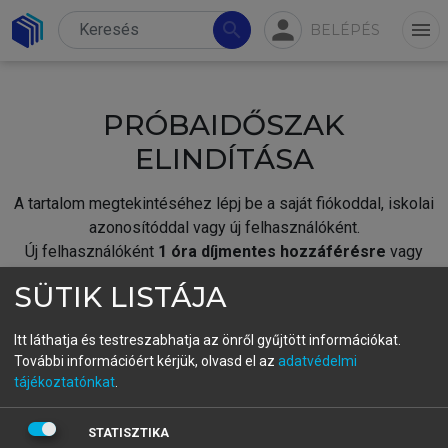
person
search
menu
BELÉPÉS
PRÓBAIDŐSZAK
ELINDÍTÁSA
A tartalom megtekintéséhez lépj be a saját fiókoddal, iskolai
azonosítóddal vagy új felhasználóként.
Új felhasználóként
1 óra díjmentes hozzáférésre
vagy
jogosult.
SÜTIK LISTÁJA
A próbaidőszak elindításához,
jelentkezz
be meglévő
fiókoddal,
vagy hozz létre új fiókot.
Itt láthatja és testreszabhatja az önről gyűjtött információkat.
További információért kérjük, olvasd el az
adatvédelmi
A regisztráció után a
próbaidőszak
automatikusan
elindul.
tájékoztatónkat
.
BELÉPÉS SAJÁT FIÓKKAL
STATISZTIKA