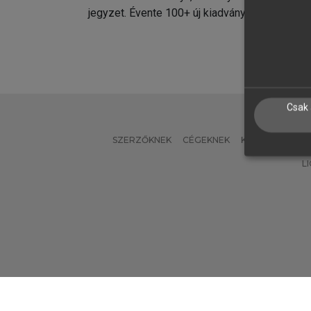
jegyzet. Évente 100+ új kiadvány.
kiadvá
Csak 
SZERZŐKNEK
CÉGEKNEK
KÖNYVTÁROSO
L
Verzió: 2.7.2