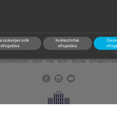
nyokat, hogy bármikor azonnal
részeket, és
készíts
saj
hozzájuk férhess!
jegyzeteket!
a szükséges sütik
Kiválasztottak
Összes
elfogadása
elfogadása
elfog
KNAK
SZERKESZTÉSI ÉS LEKTORÁLÁSI ALAPELVEK
MI – ÁLTALÁNOS
Pow
ICENCSZERZŐDÉS
SÚGÓ
GYIK
BLOG
RÓLUNK
SÜTI BEÁLLÍTÁS