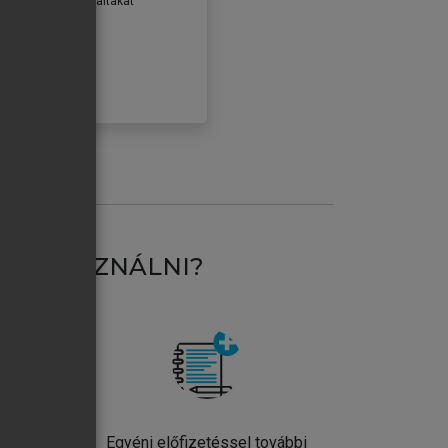
erződéseiben foglaltakat
ogadom.
ÓBÁLOM
AT HASZNÁLNI?
ntos
Egyéni előfizetéssel további