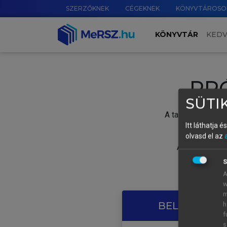
SZERZŐKNEK
CÉGEKNEK
KÖNYVTÁROSO
KÖNYVTÁR
KED
PR
SÜTIK
A tartalom megtek
Itt láthatja 
olvasd el az
A próbaidősza
S
A
w
m
BELÉPÉS SAJ
h
f
s