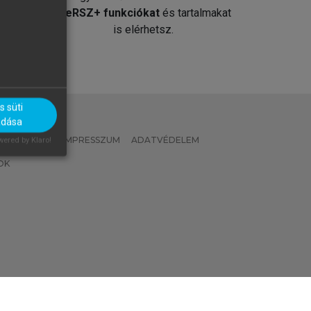
át
MeRSZ+ funkciókat
és tartalmakat
is elérhetsz.
 süti
adása
 IRÁNYELVEK
IMPRESSZUM
ADATVÉDELEM
ered by Klaro!
OK