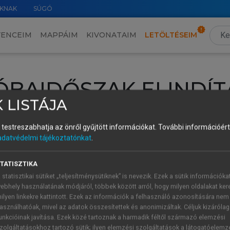
KNAK
SÚGÓ
VENCEIM
MAPPÁIM
KIVONATAIM
LETÖLTÉSEIM
ÓBAIDŐSZAK ELINDÍT
 LISTÁJA
intéséhez lépj be a saját fiókoddal, iskolai azonosítóddal vagy ú
és testreszabhatja az önről gyűjtött információkat.
További információért 
Új felhasználóként
1 óra díjmentes hozzáférésre
vagy jogosult
adatvédelmi tájékoztatónkat
.
k elindításához,
jelentkezz
be meglévő fiókoddal,
vagy hozz lé
A regisztráció után a
próbaidőszak
automatikusan
elindul.
TATISZTIKA
 statisztikai sütiket „teljesítménysütiknek” is nevezik. Ezek a sütik információka
ebhely használatának módjáról, többek között arról, hogy milyen oldalakat kere
ilyen linkekre kattintott. Ezek az információk a felhasználó azonosítására nem
ÚJ FIÓK 
ÁT FIÓKKAL
asználhatóak, mivel az adatok összesítettek és anonimizáltak. Céljuk kizáróla
1 óra díjme
unkcióinak javítása. Ezek közé tartoznak a harmadik féltől származó elemzési
zolgáltatásokhoz tartozó sütik; ilyen elemzési szolgáltatások a látogatóelemz