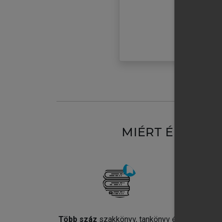
MIÉRT ÉRDEME
Több száz
szakkönyv, tankönyv és
Jel