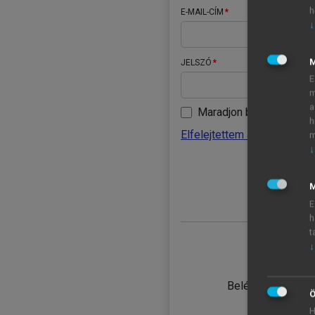
h
E-MAIL-CÍM
↓
JELSZÓ
E
m
a
Maradjon belépve
h
Elfelejtettem a jelszavamat
m
↓
BELÉ
M
E
h
t
↓
TANULÓ
Belépés intézmén
Ö
H