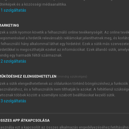
őtérképek és a közösségi médiaanalitika.
E-MAIL-CÍM
1
szolgáltatás
MARKETING
NÉV
zek a sütik nyomon követik a felhasználó online tevékenységét. Az online tev
egismerésével a hirdetők relevánsabb reklámokat jeleníthetnek meg, és korlát
 felhasználó hány alkalommal láthat egy hirdetést. Ezek a sütik más szervezete
JELSZÓ
irdetőkkel is megoszthatják ezeket az információkat. Ezek állandó sütik, amely
indig egy harmadik féltől származnak.
2
szolgáltatás
JELSZÓ ÚJRA
PÉS
ŰKÖDÉSHEZ ELENGEDHETETLEN
(mindig szükséges)
zek a sütik elengedhetetlenek az oldalunkon történő böngészéshez,a funkciók
asználatához, és a felhasználók nem tilthatják le azokat. A feltétlenül szükség
Kérek értesítést a MeRSZ új
artoznak többek között a személyre szabott beállításokat kezelő sütik.
Kérek értesítést az Akadémi
3
szolgáltatás
akcióiról.
 VAGY?
Az
Adatkezelési tájékozta
yi azonosítóval
veszem és elfogadom.
SSZES APP ÁTKAPCSOLÁSA
Az
Általános vásárlási felt
asználja ezt a kapcsolót az összes alkalmazás engedélyezéséhez/letiltásáho