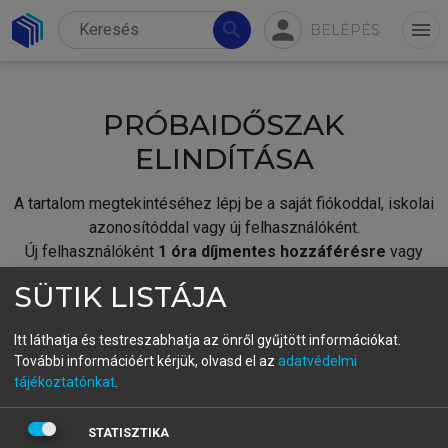
person
search
menu
BELÉPÉS
PRÓBAIDŐSZAK
ELINDÍTÁSA
A tartalom megtekintéséhez lépj be a saját fiókoddal, iskolai
azonosítóddal vagy új felhasználóként.
Új felhasználóként
1 óra díjmentes hozzáférésre
vagy
jogosult.
SÜTIK LISTÁJA
A próbaidőszak elindításához,
jelentkezz
be meglévő
fiókoddal,
vagy hozz létre új fiókot.
Itt láthatja és testreszabhatja az önről gyűjtött információkat.
További információért kérjük, olvasd el az
adatvédelmi
A regisztráció után a
próbaidőszak
automatikusan
elindul.
tájékoztatónkat
.
BELÉPÉS SAJÁT FIÓKKAL
STATISZTIKA