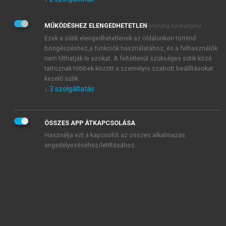
Kérek értesítést az Akadémiai Kiadó Zrt. újdonságairól,
akcióiról.
MŰKÖDÉSHEZ ELENGEDHETETLEN
(mindig szükséges)
Az
Adatkezelési tájékoztatóban
foglaltakat tudomásul
veszem és elfogadom.
Ezek a sütik elengedhetetlenek az oldalunkon történő
Az
Általános vásárlási feltételeket
, valamint a
szotar.net
és a
böngészéshez,a funkciók használatához, és a felhasználók
mersz.hu
oldalak licencszerződéseiben foglaltakat
nem tilthatják le azokat. A feltétlenül szükséges sütik közé
tudomásul veszem és elfogadom.
tartoznak többek között a személyre szabott beállításokat
kezelő sütik.
↓
3
szolgáltatás
KIPRÓBÁLOM
ÖSSZES APP ÁTKAPCSOLÁSA
Használja ezt a kapcsolót az összes alkalmazás
engedélyezéséhez/letiltásához.
MIÉRT ÉRDEMES A MERSZ ONLINE
OKOSKÖNYVTÁRAT HASZNÁLNI?