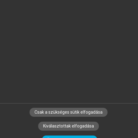
Jelöld meg a számodra fontos részeket, és
készíts
saját
jegyzeteket!
Egyéni előfizetéssel további
MeRSZ+ funkciókat
és
tartalmakat is elérhetsz.
Csak a szükséges sütik elfogadása
SZERZŐKNEK
CÉGEKNEK
KÖNYVTÁROSOKNAK
Kiválasztottak elfogadása
SZERKESZTÉSI ÉS LEKTORÁLÁSI ALAPELVEK