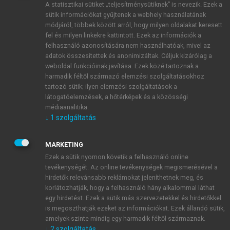
A statisztikai sütiket „teljesítménysütiknek” is nevezik. Ezek a
sütik információkat gyűjtenek a webhely használatának
módjáról, többek között arról, hogy milyen oldalakat keresett
ÚJ FIÓK LÉTREHOZÁSA
fel és milyen linkekre kattintott. Ezek az információk a
1 óra díjmentes hozzáférés
felhasználó azonosítására nem használhatóak, mivel az
adatok összesítettek és anonimizáltak. Céljuk kizárólag a
weboldal funkcióinak javítása. Ezek közé tartoznak a
E-MAIL-CÍM
harmadik féltől származó elemzési szolgáltatásokhoz
tartozó sütik; ilyen elemzési szolgáltatások a
látogatóelemzések, a hőtérképek és a közösségi
NÉV
médiaanalitika.
↓
1
szolgáltatás
JELSZÓ
MARKETING
Ezek a sütik nyomon követik a felhasználó online
tevékenységét. Az online tevékenységek megismerésével a
JELSZÓ ÚJRA
hirdetők relevánsabb reklámokat jeleníthetnek meg, és
korlátozhatják, hogy a felhasználó hány alkalommal láthat
egy hirdetést. Ezek a sütik más szervezetekkel és hirdetőkkel
is megoszthatják ezeket az információkat. Ezek állandó sütik,
Kérek értesítést a MeRSZ újdonságairól, akcióiról.
amelyek szinte mindig egy harmadik féltől származnak.
↓
2
szolgáltatás