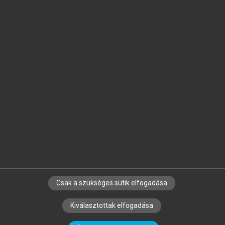
Jelöld meg a számodra fontos részeket, és
készíts
saját
jegyzeteket!
Egyéni előfizetéssel további
MeRSZ+ funkciókat
és
tartalmakat is elérhetsz.
Csak a szükséges sütik elfogadása
SZERZŐKNEK
CÉGEKNEK
KÖNYVTÁROSOKNAK
Kiválasztottak elfogadása
SZERKESZTÉSI ÉS LEKTORÁLÁSI ALAPELVEK