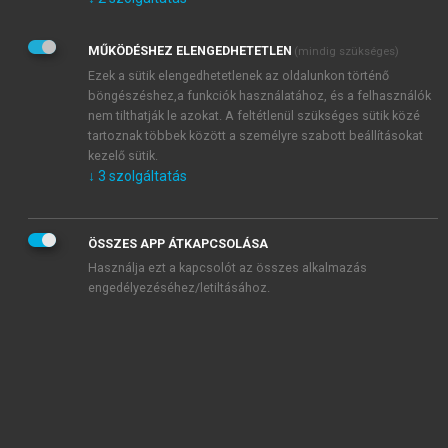
Kérek értesítést az Akadémiai Kiadó Zrt. újdonságairól,
akcióiról.
MŰKÖDÉSHEZ ELENGEDHETETLEN
(mindig szükséges)
Az
Adatkezelési tájékoztatóban
foglaltakat tudomásul
veszem és elfogadom.
Ezek a sütik elengedhetetlenek az oldalunkon történő
Az
Általános vásárlási feltételeket
, valamint a
szotar.net
és a
böngészéshez,a funkciók használatához, és a felhasználók
mersz.hu
oldalak licencszerződéseiben foglaltakat
nem tilthatják le azokat. A feltétlenül szükséges sütik közé
tudomásul veszem és elfogadom.
tartoznak többek között a személyre szabott beállításokat
kezelő sütik.
↓
3
szolgáltatás
KIPRÓBÁLOM
ÖSSZES APP ÁTKAPCSOLÁSA
Használja ezt a kapcsolót az összes alkalmazás
engedélyezéséhez/letiltásához.
MIÉRT ÉRDEMES A MERSZ ONLINE
OKOSKÖNYVTÁRAT HASZNÁLNI?