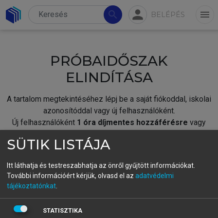
person
search
menu
BELÉPÉS
PRÓBAIDŐSZAK
ELINDÍTÁSA
A tartalom megtekintéséhez lépj be a saját fiókoddal, iskolai
azonosítóddal vagy új felhasználóként.
Új felhasználóként
1 óra díjmentes hozzáférésre
vagy
jogosult.
SÜTIK LISTÁJA
A próbaidőszak elindításához,
jelentkezz
be meglévő
fiókoddal,
vagy hozz létre új fiókot.
Itt láthatja és testreszabhatja az önről gyűjtött információkat.
További információért kérjük, olvasd el az
adatvédelmi
A regisztráció után a
próbaidőszak
automatikusan
elindul.
tájékoztatónkat
.
BELÉPÉS SAJÁT FIÓKKAL
STATISZTIKA