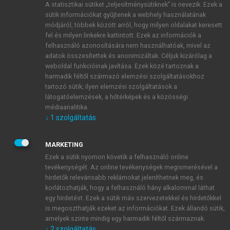
A statisztikai sütiket „teljesítménysütiknek” is nevezik. Ezek a
sütik információkat gyűjtenek a webhely használatának
módjáról, többek között arról, hogy milyen oldalakat keresett
ÚJ FIÓK LÉTREHOZÁSA
fel és milyen linkekre kattintott. Ezek az információk a
1 óra díjmentes hozzáférés
felhasználó azonosítására nem használhatóak, mivel az
adatok összesítettek és anonimizáltak. Céljuk kizárólag a
weboldal funkcióinak javítása. Ezek közé tartoznak a
E-MAIL-CÍM
harmadik féltől származó elemzési szolgáltatásokhoz
tartozó sütik; ilyen elemzési szolgáltatások a
látogatóelemzések, a hőtérképek és a közösségi
NÉV
médiaanalitika.
↓
1
szolgáltatás
JELSZÓ
MARKETING
Ezek a sütik nyomon követik a felhasználó online
tevékenységét. Az online tevékenységek megismerésével a
JELSZÓ ÚJRA
hirdetők relevánsabb reklámokat jeleníthetnek meg, és
korlátozhatják, hogy a felhasználó hány alkalommal láthat
egy hirdetést. Ezek a sütik más szervezetekkel és hirdetőkkel
is megoszthatják ezeket az információkat. Ezek állandó sütik,
Kérek értesítést a MeRSZ újdonságairól, akcióiról.
amelyek szinte mindig egy harmadik féltől származnak.
↓
2
szolgáltatás