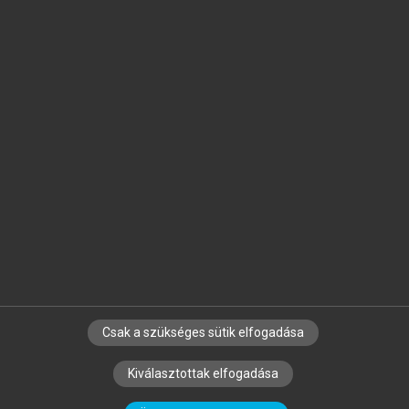
Jelöld meg a számodra fontos részeket, és
készíts
saját
jegyzeteket!
Egyéni előfizetéssel további
MeRSZ+ funkciókat
és
tartalmakat is elérhetsz.
Csak a szükséges sütik elfogadása
SZERZŐKNEK
CÉGEKNEK
KÖNYVTÁROSOKNAK
Kiválasztottak elfogadása
SZERKESZTÉSI ÉS LEKTORÁLÁSI ALAPELVEK