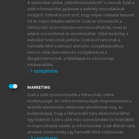
A statisztikai sütiket „teljesítménysütiknek” is nevezik. Ezek a
sütik információkat gyűjtenek a webhely használatának
módjáról, többek között arról, hogy milyen oldalakat keresett
ÚJ FIÓK LÉTREHOZÁSA
fel és milyen linkekre kattintott. Ezek az információk a
1 óra díjmentes hozzáférés
felhasználó azonosítására nem használhatóak, mivel az
adatok összesítettek és anonimizáltak. Céljuk kizárólag a
weboldal funkcióinak javítása. Ezek közé tartoznak a
E-MAIL-CÍM
harmadik féltől származó elemzési szolgáltatásokhoz
tartozó sütik; ilyen elemzési szolgáltatások a
látogatóelemzések, a hőtérképek és a közösségi
NÉV
médiaanalitika.
↓
1
szolgáltatás
JELSZÓ
MARKETING
Ezek a sütik nyomon követik a felhasználó online
tevékenységét. Az online tevékenységek megismerésével a
JELSZÓ ÚJRA
hirdetők relevánsabb reklámokat jeleníthetnek meg, és
korlátozhatják, hogy a felhasználó hány alkalommal láthat
egy hirdetést. Ezek a sütik más szervezetekkel és hirdetőkkel
is megoszthatják ezeket az információkat. Ezek állandó sütik,
Kérek értesítést a MeRSZ újdonságairól, akcióiról.
amelyek szinte mindig egy harmadik féltől származnak.
↓
2
szolgáltatás