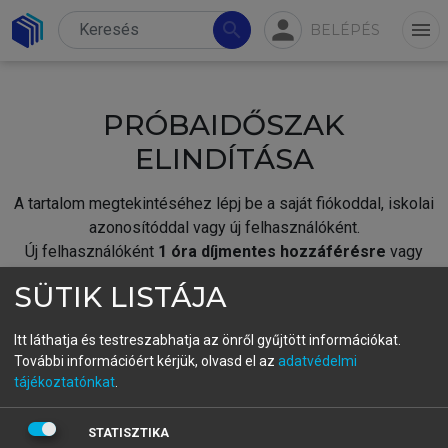
person
search
menu
BELÉPÉS
PRÓBAIDŐSZAK
ELINDÍTÁSA
A tartalom megtekintéséhez lépj be a saját fiókoddal, iskolai
azonosítóddal vagy új felhasználóként.
Új felhasználóként
1 óra díjmentes hozzáférésre
vagy
jogosult.
SÜTIK LISTÁJA
A próbaidőszak elindításához,
jelentkezz
be meglévő
fiókoddal,
vagy hozz létre új fiókot.
Itt láthatja és testreszabhatja az önről gyűjtött információkat.
További információért kérjük, olvasd el az
adatvédelmi
A regisztráció után a
próbaidőszak
automatikusan
elindul.
tájékoztatónkat
.
BELÉPÉS SAJÁT FIÓKKAL
STATISZTIKA