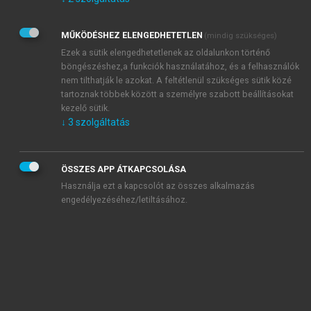
Kérek értesítést az Akadémiai Kiadó Zrt. újdonságairól,
akcióiról.
MŰKÖDÉSHEZ ELENGEDHETETLEN
(mindig szükséges)
Az
Adatkezelési tájékoztatóban
foglaltakat tudomásul
veszem és elfogadom.
Ezek a sütik elengedhetetlenek az oldalunkon történő
Az
Általános vásárlási feltételeket
, valamint a
szotar.net
és a
böngészéshez,a funkciók használatához, és a felhasználók
mersz.hu
oldalak licencszerződéseiben foglaltakat
nem tilthatják le azokat. A feltétlenül szükséges sütik közé
tudomásul veszem és elfogadom.
tartoznak többek között a személyre szabott beállításokat
kezelő sütik.
↓
3
szolgáltatás
KIPRÓBÁLOM
ÖSSZES APP ÁTKAPCSOLÁSA
Használja ezt a kapcsolót az összes alkalmazás
engedélyezéséhez/letiltásához.
MIÉRT ÉRDEMES A MERSZ ONLINE
OKOSKÖNYVTÁRAT HASZNÁLNI?