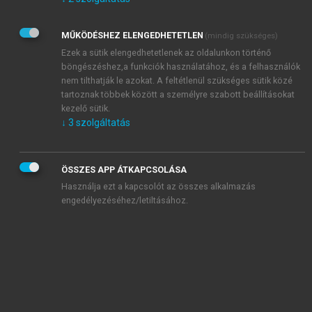
Kérek értesítést az Akadémiai Kiadó Zrt. újdonságairól,
akcióiról.
MŰKÖDÉSHEZ ELENGEDHETETLEN
(mindig szükséges)
Az
Adatkezelési tájékoztatóban
foglaltakat tudomásul
veszem és elfogadom.
Ezek a sütik elengedhetetlenek az oldalunkon történő
Az
Általános vásárlási feltételeket
, valamint a
szotar.net
és a
böngészéshez,a funkciók használatához, és a felhasználók
mersz.hu
oldalak licencszerződéseiben foglaltakat
nem tilthatják le azokat. A feltétlenül szükséges sütik közé
tudomásul veszem és elfogadom.
tartoznak többek között a személyre szabott beállításokat
kezelő sütik.
↓
3
szolgáltatás
KIPRÓBÁLOM
ÖSSZES APP ÁTKAPCSOLÁSA
Használja ezt a kapcsolót az összes alkalmazás
engedélyezéséhez/letiltásához.
MIÉRT ÉRDEMES A MERSZ ONLINE
OKOSKÖNYVTÁRAT HASZNÁLNI?