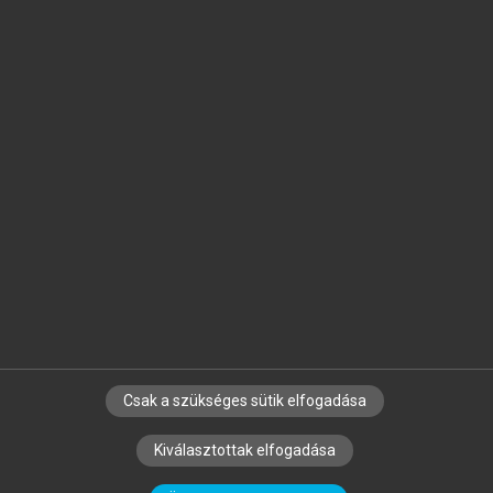
Jelöld meg a számodra fontos részeket, és
készíts
saját
jegyzeteket!
Egyéni előfizetéssel további
MeRSZ+ funkciókat
és
tartalmakat is elérhetsz.
Csak a szükséges sütik elfogadása
SZERZŐKNEK
CÉGEKNEK
KÖNYVTÁROSOKNAK
Kiválasztottak elfogadása
SZERKESZTÉSI ÉS LEKTORÁLÁSI ALAPELVEK