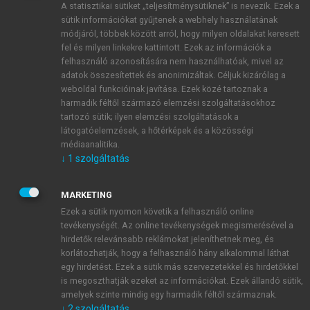
A statisztikai sütiket „teljesítménysütiknek” is nevezik. Ezek a
sütik információkat gyűjtenek a webhely használatának
módjáról, többek között arról, hogy milyen oldalakat keresett
ÚJ FIÓK LÉTREHOZÁSA
fel és milyen linkekre kattintott. Ezek az információk a
1 óra díjmentes hozzáférés
felhasználó azonosítására nem használhatóak, mivel az
adatok összesítettek és anonimizáltak. Céljuk kizárólag a
weboldal funkcióinak javítása. Ezek közé tartoznak a
E-MAIL-CÍM
harmadik féltől származó elemzési szolgáltatásokhoz
tartozó sütik; ilyen elemzési szolgáltatások a
látogatóelemzések, a hőtérképek és a közösségi
NÉV
médiaanalitika.
↓
1
szolgáltatás
JELSZÓ
MARKETING
Ezek a sütik nyomon követik a felhasználó online
tevékenységét. Az online tevékenységek megismerésével a
JELSZÓ ÚJRA
hirdetők relevánsabb reklámokat jeleníthetnek meg, és
korlátozhatják, hogy a felhasználó hány alkalommal láthat
egy hirdetést. Ezek a sütik más szervezetekkel és hirdetőkkel
is megoszthatják ezeket az információkat. Ezek állandó sütik,
Kérek értesítést a MeRSZ újdonságairól, akcióiról.
amelyek szinte mindig egy harmadik féltől származnak.
↓
2
szolgáltatás