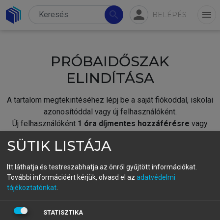
person
search
menu
BELÉPÉS
PRÓBAIDŐSZAK
ELINDÍTÁSA
A tartalom megtekintéséhez lépj be a saját fiókoddal, iskolai
azonosítóddal vagy új felhasználóként.
Új felhasználóként
1 óra díjmentes hozzáférésre
vagy
jogosult.
SÜTIK LISTÁJA
A próbaidőszak elindításához,
jelentkezz
be meglévő
fiókoddal,
vagy hozz létre új fiókot.
Itt láthatja és testreszabhatja az önről gyűjtött információkat.
További információért kérjük, olvasd el az
adatvédelmi
A regisztráció után a
próbaidőszak
automatikusan
elindul.
tájékoztatónkat
.
BELÉPÉS SAJÁT FIÓKKAL
STATISZTIKA