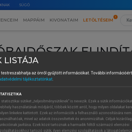
KNAK
SÚGÓ
VENCEIM
MAPPÁIM
KIVONATAIM
LETÖLTÉSEIM
ÓBAIDŐSZAK ELINDÍT
 LISTÁJA
intéséhez lépj be a saját fiókoddal, iskolai azonosítóddal vagy ú
és testreszabhatja az önről gyűjtött információkat.
További információért 
Új felhasználóként
1 óra díjmentes hozzáférésre
vagy jogosult
adatvédelmi tájékoztatónkat
.
k elindításához,
jelentkezz
be meglévő fiókoddal,
vagy hozz lé
A regisztráció után a
próbaidőszak
automatikusan
elindul.
TATISZTIKA
 statisztikai sütiket „teljesítménysütiknek” is nevezik. Ezek a sütik információka
ebhely használatának módjáról, többek között arról, hogy milyen oldalakat kere
ilyen linkekre kattintott. Ezek az információk a felhasználó azonosítására nem
ÚJ FIÓK 
ÁT FIÓKKAL
asználhatóak, mivel az adatok összesítettek és anonimizáltak. Céljuk kizáróla
1 óra díjme
unkcióinak javítása. Ezek közé tartoznak a harmadik féltől származó elemzési
zolgáltatásokhoz tartozó sütik; ilyen elemzési szolgáltatások a látogatóelemz