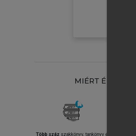
MIÉRT ÉRDEME
Több száz
szakkönyv, tankönyv és
Jel