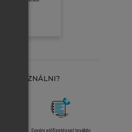
erződéseiben foglaltakat
ogadom.
ÓBÁLOM
AT HASZNÁLNI?
ntos
Egyéni előfizetéssel további