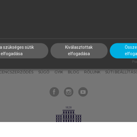
nyokat, hogy bármikor azonnal
részeket, és
készíts
saj
hozzájuk férhess!
jegyzeteket!
a szükséges sütik
Kiválasztottak
Összes
elfogadása
elfogadása
elfog
KNAK
SZERKESZTÉSI ÉS LEKTORÁLÁSI ALAPELVEK
MI – ÁLTALÁNOS
Pow
ICENCSZERZŐDÉS
SÚGÓ
GYIK
BLOG
RÓLUNK
SÜTI BEÁLLÍTÁS