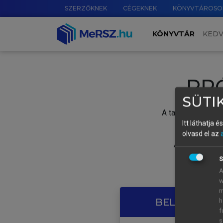
SZERZŐKNEK
CÉGEKNEK
KÖNYVTÁROSO
KÖNYVTÁR
KED
PR
SÜTIK
A tartalom megtek
Itt láthatja 
olvasd el az
A próbaidősza
S
A
w
m
BELÉPÉS SAJ
h
f
s