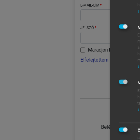
h
E-MAIL-CÍM
↓
JELSZÓ
E
m
a
Maradjon belépve
h
Elfelejtettem a jelszavamat
m
↓
BELÉ
M
E
h
t
↓
TANULÓ
Belépés intézmén
Ö
H