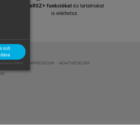
át
MeRSZ+ funkciókat
és tartalmakat
is elérhetsz.
 süti
adása
 IRÁNYELVEK
IMPRESSZUM
ADATVÉDELEM
ered by Klaro!
OK