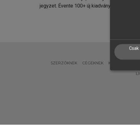
jegyzet. Évente 100+ új kiadvány.
kiadvá
Csak 
SZERZŐKNEK
CÉGEKNEK
KÖNYVTÁROSO
L
Verzió: 2.7.2