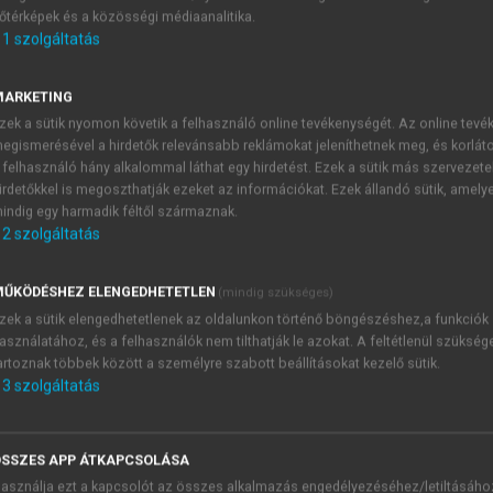
őtérképek és a közösségi médiaanalitika.
E-MAIL-CÍM
1
szolgáltatás
MARKETING
NÉV
zek a sütik nyomon követik a felhasználó online tevékenységét. Az online tev
egismerésével a hirdetők relevánsabb reklámokat jeleníthetnek meg, és korlát
 felhasználó hány alkalommal láthat egy hirdetést. Ezek a sütik más szervezete
JELSZÓ
irdetőkkel is megoszthatják ezeket az információkat. Ezek állandó sütik, amely
indig egy harmadik féltől származnak.
2
szolgáltatás
JELSZÓ ÚJRA
PÉS
ŰKÖDÉSHEZ ELENGEDHETETLEN
(mindig szükséges)
zek a sütik elengedhetetlenek az oldalunkon történő böngészéshez,a funkciók
asználatához, és a felhasználók nem tilthatják le azokat. A feltétlenül szükség
Kérek értesítést a MeRSZ új
artoznak többek között a személyre szabott beállításokat kezelő sütik.
Kérek értesítést az Akadémi
3
szolgáltatás
akcióiról.
 VAGY?
Az
Adatkezelési tájékozta
yi azonosítóval
veszem és elfogadom.
SSZES APP ÁTKAPCSOLÁSA
Az
Általános vásárlási felt
asználja ezt a kapcsolót az összes alkalmazás engedélyezéséhez/letiltásáho