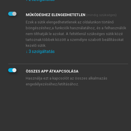
Kérek értesítést az Akadémiai Kiadó Zrt. újdonságairól,
akcióiról.
MŰKÖDÉSHEZ ELENGEDHETETLEN
(mindig szükséges)
Az
Adatkezelési tájékoztatóban
foglaltakat tudomásul
veszem és elfogadom.
Ezek a sütik elengedhetetlenek az oldalunkon történő
Az
Általános vásárlási feltételeket
, valamint a
szotar.net
és a
böngészéshez,a funkciók használatához, és a felhasználók
mersz.hu
oldalak licencszerződéseiben foglaltakat
nem tilthatják le azokat. A feltétlenül szükséges sütik közé
tudomásul veszem és elfogadom.
tartoznak többek között a személyre szabott beállításokat
kezelő sütik.
↓
3
szolgáltatás
KIPRÓBÁLOM
ÖSSZES APP ÁTKAPCSOLÁSA
Használja ezt a kapcsolót az összes alkalmazás
engedélyezéséhez/letiltásához.
MIÉRT ÉRDEMES A MERSZ ONLINE
OKOSKÖNYVTÁRAT HASZNÁLNI?