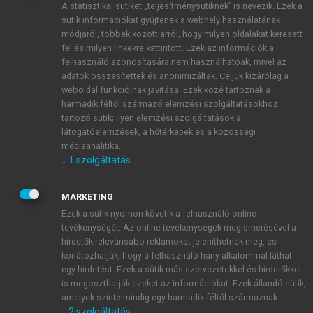
A statisztikai sütiket „teljesítménysütiknek” is nevezik. Ezek a
sütik információkat gyűjtenek a webhely használatának
módjáról, többek között arról, hogy milyen oldalakat keresett
ÚJ FIÓK LÉTREHOZÁSA
fel és milyen linkekre kattintott. Ezek az információk a
1 óra díjmentes hozzáférés
felhasználó azonosítására nem használhatóak, mivel az
adatok összesítettek és anonimizáltak. Céljuk kizárólag a
weboldal funkcióinak javítása. Ezek közé tartoznak a
E-MAIL-CÍM
harmadik féltől származó elemzési szolgáltatásokhoz
tartozó sütik; ilyen elemzési szolgáltatások a
látogatóelemzések, a hőtérképek és a közösségi
NÉV
médiaanalitika.
↓
1
szolgáltatás
JELSZÓ
MARKETING
Ezek a sütik nyomon követik a felhasználó online
tevékenységét. Az online tevékenységek megismerésével a
JELSZÓ ÚJRA
hirdetők relevánsabb reklámokat jeleníthetnek meg, és
korlátozhatják, hogy a felhasználó hány alkalommal láthat
egy hirdetést. Ezek a sütik más szervezetekkel és hirdetőkkel
is megoszthatják ezeket az információkat. Ezek állandó sütik,
Kérek értesítést a MeRSZ újdonságairól, akcióiról.
amelyek szinte mindig egy harmadik féltől származnak.
↓
2
szolgáltatás