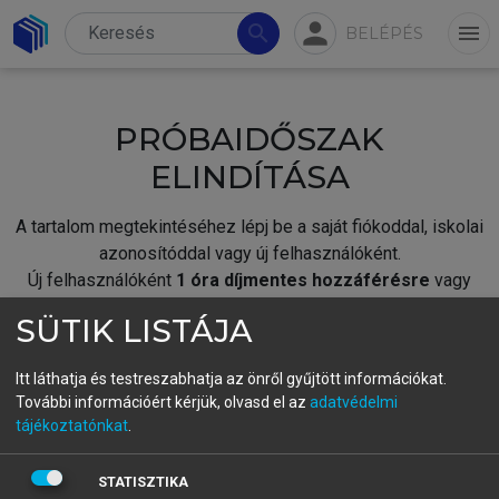
person
search
menu
BELÉPÉS
PRÓBAIDŐSZAK
ELINDÍTÁSA
A tartalom megtekintéséhez lépj be a saját fiókoddal, iskolai
azonosítóddal vagy új felhasználóként.
Új felhasználóként
1 óra díjmentes hozzáférésre
vagy
jogosult.
SÜTIK LISTÁJA
A próbaidőszak elindításához,
jelentkezz
be meglévő
fiókoddal,
vagy hozz létre új fiókot.
Itt láthatja és testreszabhatja az önről gyűjtött információkat.
További információért kérjük, olvasd el az
adatvédelmi
A regisztráció után a
próbaidőszak
automatikusan
elindul.
tájékoztatónkat
.
BELÉPÉS SAJÁT FIÓKKAL
STATISZTIKA