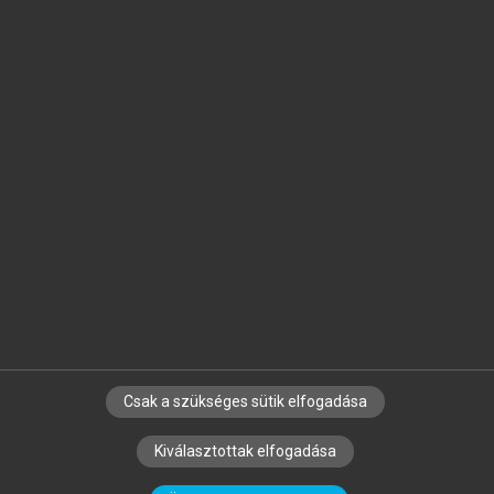
Jelöld meg a számodra fontos részeket, és
készíts
saját
jegyzeteket!
Egyéni előfizetéssel további
MeRSZ+ funkciókat
és
tartalmakat is elérhetsz.
Csak a szükséges sütik elfogadása
SZERZŐKNEK
CÉGEKNEK
KÖNYVTÁROSOKNAK
Kiválasztottak elfogadása
SZERKESZTÉSI ÉS LEKTORÁLÁSI ALAPELVEK