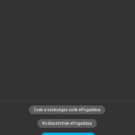
Jelöld meg a számodra fontos részeket, és
készíts
saját
jegyzeteket!
Egyéni előfizetéssel további
MeRSZ+ funkciókat
és
tartalmakat is elérhetsz.
Csak a szükséges sütik elfogadása
SZERZŐKNEK
CÉGEKNEK
KÖNYVTÁROSOKNAK
Kiválasztottak elfogadása
SZERKESZTÉSI ÉS LEKTORÁLÁSI ALAPELVEK