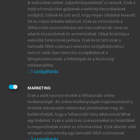
A statisztikai sütiket „teljesítménysütiknek” is nevezik. Ezek a
sütik információkat gyűjtenek a webhely használatának
módjáról, többek között arról, hogy milyen oldalakat keresett
ÚJ FIÓK LÉTREHOZÁSA
fel és milyen linkekre kattintott. Ezek az információk a
1 óra díjmentes hozzáférés
felhasználó azonosítására nem használhatóak, mivel az
adatok összesítettek és anonimizáltak. Céljuk kizárólag a
weboldal funkcióinak javítása. Ezek közé tartoznak a
E-MAIL-CÍM
harmadik féltől származó elemzési szolgáltatásokhoz
tartozó sütik; ilyen elemzési szolgáltatások a
látogatóelemzések, a hőtérképek és a közösségi
NÉV
médiaanalitika.
↓
1
szolgáltatás
JELSZÓ
MARKETING
Ezek a sütik nyomon követik a felhasználó online
tevékenységét. Az online tevékenységek megismerésével a
JELSZÓ ÚJRA
hirdetők relevánsabb reklámokat jeleníthetnek meg, és
korlátozhatják, hogy a felhasználó hány alkalommal láthat
egy hirdetést. Ezek a sütik más szervezetekkel és hirdetőkkel
is megoszthatják ezeket az információkat. Ezek állandó sütik,
Kérek értesítést a MeRSZ újdonságairól, akcióiról.
amelyek szinte mindig egy harmadik féltől származnak.
↓
2
szolgáltatás