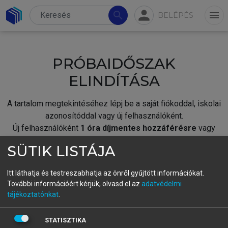
person
search
menu
BELÉPÉS
PRÓBAIDŐSZAK
ELINDÍTÁSA
A tartalom megtekintéséhez lépj be a saját fiókoddal, iskolai
azonosítóddal vagy új felhasználóként.
Új felhasználóként
1 óra díjmentes hozzáférésre
vagy
jogosult.
SÜTIK LISTÁJA
A próbaidőszak elindításához,
jelentkezz
be meglévő
fiókoddal,
vagy hozz létre új fiókot.
Itt láthatja és testreszabhatja az önről gyűjtött információkat.
További információért kérjük, olvasd el az
adatvédelmi
A regisztráció után a
próbaidőszak
automatikusan
elindul.
tájékoztatónkat
.
BELÉPÉS SAJÁT FIÓKKAL
STATISZTIKA