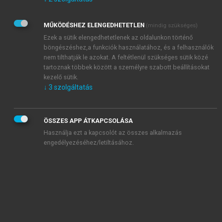
Kérek értesítést az Akadémiai Kiadó Zrt. újdonságairól,
akcióiról.
MŰKÖDÉSHEZ ELENGEDHETETLEN
(mindig szükséges)
Az
Adatkezelési tájékoztatóban
foglaltakat tudomásul
veszem és elfogadom.
Ezek a sütik elengedhetetlenek az oldalunkon történő
Az
Általános vásárlási feltételeket
, valamint a
szotar.net
és a
böngészéshez,a funkciók használatához, és a felhasználók
mersz.hu
oldalak licencszerződéseiben foglaltakat
nem tilthatják le azokat. A feltétlenül szükséges sütik közé
tudomásul veszem és elfogadom.
tartoznak többek között a személyre szabott beállításokat
kezelő sütik.
↓
3
szolgáltatás
KIPRÓBÁLOM
ÖSSZES APP ÁTKAPCSOLÁSA
Használja ezt a kapcsolót az összes alkalmazás
engedélyezéséhez/letiltásához.
MIÉRT ÉRDEMES A MERSZ ONLINE
OKOSKÖNYVTÁRAT HASZNÁLNI?