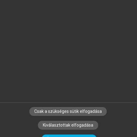
Jelöld meg a számodra fontos részeket, és
készíts
saját
jegyzeteket!
Egyéni előfizetéssel további
MeRSZ+ funkciókat
és
tartalmakat is elérhetsz.
Csak a szükséges sütik elfogadása
SZERZŐKNEK
CÉGEKNEK
KÖNYVTÁROSOKNAK
Kiválasztottak elfogadása
SZERKESZTÉSI ÉS LEKTORÁLÁSI ALAPELVEK