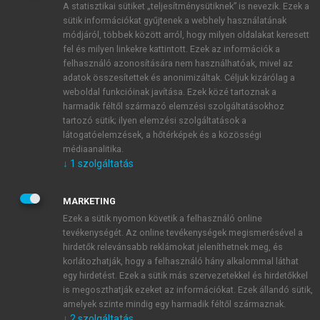
A statisztikai sütiket „teljesítménysütiknek” is nevezik. Ezek a
sütik információkat gyűjtenek a webhely használatának
módjáról, többek között arról, hogy milyen oldalakat keresett
ÚJ FIÓK LÉTREHOZÁSA
fel és milyen linkekre kattintott. Ezek az információk a
1 óra díjmentes hozzáférés
felhasználó azonosítására nem használhatóak, mivel az
adatok összesítettek és anonimizáltak. Céljuk kizárólag a
weboldal funkcióinak javítása. Ezek közé tartoznak a
E-MAIL-CÍM
harmadik féltől származó elemzési szolgáltatásokhoz
tartozó sütik; ilyen elemzési szolgáltatások a
látogatóelemzések, a hőtérképek és a közösségi
NÉV
médiaanalitika.
↓
1
szolgáltatás
JELSZÓ
MARKETING
Ezek a sütik nyomon követik a felhasználó online
tevékenységét. Az online tevékenységek megismerésével a
JELSZÓ ÚJRA
hirdetők relevánsabb reklámokat jeleníthetnek meg, és
korlátozhatják, hogy a felhasználó hány alkalommal láthat
egy hirdetést. Ezek a sütik más szervezetekkel és hirdetőkkel
is megoszthatják ezeket az információkat. Ezek állandó sütik,
Kérek értesítést a MeRSZ újdonságairól, akcióiról.
amelyek szinte mindig egy harmadik féltől származnak.
↓
2
szolgáltatás