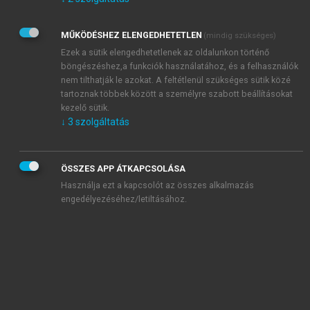
Kérek értesítést az Akadémiai Kiadó Zrt. újdonságairól,
akcióiról.
MŰKÖDÉSHEZ ELENGEDHETETLEN
(mindig szükséges)
Az
Adatkezelési tájékoztatóban
foglaltakat tudomásul
veszem és elfogadom.
Ezek a sütik elengedhetetlenek az oldalunkon történő
Az
Általános vásárlási feltételeket
, valamint a
szotar.net
és a
böngészéshez,a funkciók használatához, és a felhasználók
mersz.hu
oldalak licencszerződéseiben foglaltakat
nem tilthatják le azokat. A feltétlenül szükséges sütik közé
tudomásul veszem és elfogadom.
tartoznak többek között a személyre szabott beállításokat
kezelő sütik.
↓
3
szolgáltatás
KIPRÓBÁLOM
ÖSSZES APP ÁTKAPCSOLÁSA
Használja ezt a kapcsolót az összes alkalmazás
engedélyezéséhez/letiltásához.
MIÉRT ÉRDEMES A MERSZ ONLINE
OKOSKÖNYVTÁRAT HASZNÁLNI?