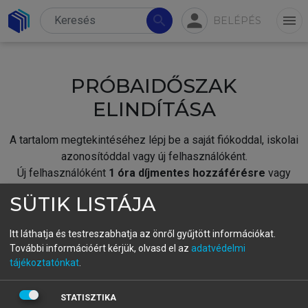
person
search
menu
BELÉPÉS
PRÓBAIDŐSZAK
ELINDÍTÁSA
A tartalom megtekintéséhez lépj be a saját fiókoddal, iskolai
azonosítóddal vagy új felhasználóként.
Új felhasználóként
1 óra díjmentes hozzáférésre
vagy
jogosult.
SÜTIK LISTÁJA
A próbaidőszak elindításához,
jelentkezz
be meglévő
fiókoddal,
vagy hozz létre új fiókot.
Itt láthatja és testreszabhatja az önről gyűjtött információkat.
További információért kérjük, olvasd el az
adatvédelmi
A regisztráció után a
próbaidőszak
automatikusan
elindul.
tájékoztatónkat
.
BELÉPÉS SAJÁT FIÓKKAL
STATISZTIKA