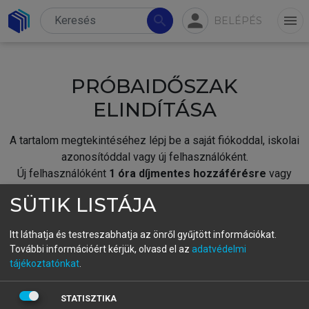
person
search
menu
BELÉPÉS
PRÓBAIDŐSZAK
ELINDÍTÁSA
A tartalom megtekintéséhez lépj be a saját fiókoddal, iskolai
azonosítóddal vagy új felhasználóként.
Új felhasználóként
1 óra díjmentes hozzáférésre
vagy
jogosult.
SÜTIK LISTÁJA
A próbaidőszak elindításához,
jelentkezz
be meglévő
fiókoddal,
vagy hozz létre új fiókot.
Itt láthatja és testreszabhatja az önről gyűjtött információkat.
További információért kérjük, olvasd el az
adatvédelmi
A regisztráció után a
próbaidőszak
automatikusan
elindul.
tájékoztatónkat
.
BELÉPÉS SAJÁT FIÓKKAL
STATISZTIKA