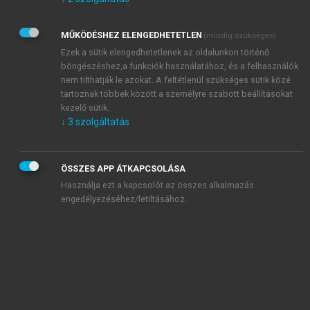
Kérek értesítést az Akadémiai Kiadó Zrt. újdonságairól,
akcióiról.
MŰKÖDÉSHEZ ELENGEDHETETLEN
(mindig szükséges)
Az
Adatkezelési tájékoztatóban
foglaltakat tudomásul
veszem és elfogadom.
Ezek a sütik elengedhetetlenek az oldalunkon történő
Az
Általános vásárlási feltételeket
, valamint a
szotar.net
és a
böngészéshez,a funkciók használatához, és a felhasználók
mersz.hu
oldalak licencszerződéseiben foglaltakat
nem tilthatják le azokat. A feltétlenül szükséges sütik közé
tudomásul veszem és elfogadom.
tartoznak többek között a személyre szabott beállításokat
kezelő sütik.
↓
3
szolgáltatás
KIPRÓBÁLOM
ÖSSZES APP ÁTKAPCSOLÁSA
Használja ezt a kapcsolót az összes alkalmazás
engedélyezéséhez/letiltásához.
MIÉRT ÉRDEMES A MERSZ ONLINE
OKOSKÖNYVTÁRAT HASZNÁLNI?