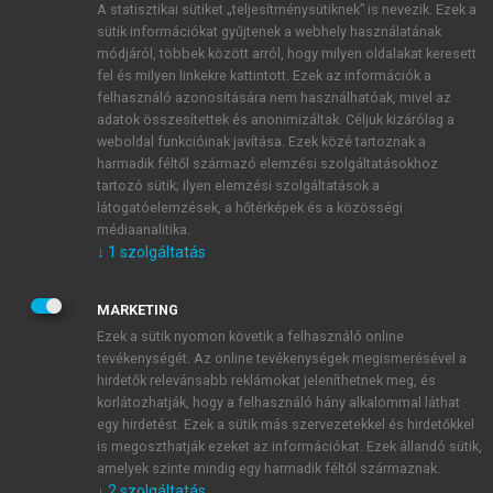
A statisztikai sütiket „teljesítménysütiknek” is nevezik. Ezek a
sütik információkat gyűjtenek a webhely használatának
módjáról, többek között arról, hogy milyen oldalakat keresett
ÚJ FIÓK LÉTREHOZÁSA
fel és milyen linkekre kattintott. Ezek az információk a
1 óra díjmentes hozzáférés
felhasználó azonosítására nem használhatóak, mivel az
adatok összesítettek és anonimizáltak. Céljuk kizárólag a
weboldal funkcióinak javítása. Ezek közé tartoznak a
E-MAIL-CÍM
harmadik féltől származó elemzési szolgáltatásokhoz
tartozó sütik; ilyen elemzési szolgáltatások a
látogatóelemzések, a hőtérképek és a közösségi
NÉV
médiaanalitika.
↓
1
szolgáltatás
JELSZÓ
MARKETING
Ezek a sütik nyomon követik a felhasználó online
tevékenységét. Az online tevékenységek megismerésével a
JELSZÓ ÚJRA
hirdetők relevánsabb reklámokat jeleníthetnek meg, és
korlátozhatják, hogy a felhasználó hány alkalommal láthat
egy hirdetést. Ezek a sütik más szervezetekkel és hirdetőkkel
is megoszthatják ezeket az információkat. Ezek állandó sütik,
Kérek értesítést a MeRSZ újdonságairól, akcióiról.
amelyek szinte mindig egy harmadik féltől származnak.
↓
2
szolgáltatás