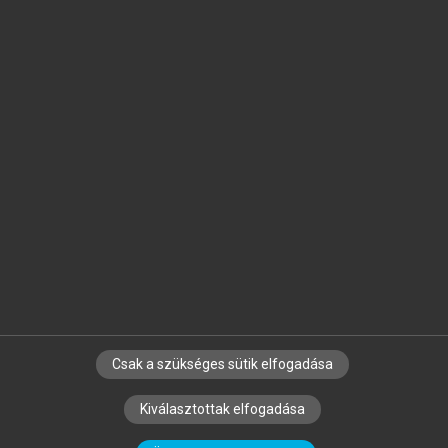
Jelöld meg a számodra fontos részeket, és
készíts
saját
jegyzeteket!
Egyéni előfizetéssel további
MeRSZ+ funkciókat
és
tartalmakat is elérhetsz.
Csak a szükséges sütik elfogadása
SZERZŐKNEK
CÉGEKNEK
KÖNYVTÁROSOKNAK
Kiválasztottak elfogadása
SZERKESZTÉSI ÉS LEKTORÁLÁSI ALAPELVEK