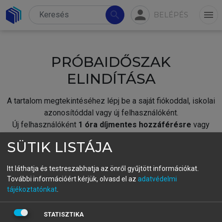
person
search
menu
BELÉPÉS
PRÓBAIDŐSZAK
ELINDÍTÁSA
A tartalom megtekintéséhez lépj be a saját fiókoddal, iskolai
azonosítóddal vagy új felhasználóként.
Új felhasználóként
1 óra díjmentes hozzáférésre
vagy
jogosult.
SÜTIK LISTÁJA
A próbaidőszak elindításához,
jelentkezz
be meglévő
fiókoddal,
vagy hozz létre új fiókot.
Itt láthatja és testreszabhatja az önről gyűjtött információkat.
További információért kérjük, olvasd el az
adatvédelmi
A regisztráció után a
próbaidőszak
automatikusan
elindul.
tájékoztatónkat
.
BELÉPÉS SAJÁT FIÓKKAL
STATISZTIKA