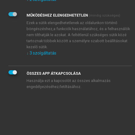
Kérek értesítést az Akadémiai Kiadó Zrt. újdonságairól,
akcióiról.
MŰKÖDÉSHEZ ELENGEDHETETLEN
(mindig szükséges)
Az
Adatkezelési tájékoztatóban
foglaltakat tudomásul
veszem és elfogadom.
Ezek a sütik elengedhetetlenek az oldalunkon történő
Az
Általános vásárlási feltételeket
, valamint a
szotar.net
és a
böngészéshez,a funkciók használatához, és a felhasználók
mersz.hu
oldalak licencszerződéseiben foglaltakat
nem tilthatják le azokat. A feltétlenül szükséges sütik közé
tudomásul veszem és elfogadom.
tartoznak többek között a személyre szabott beállításokat
kezelő sütik.
↓
3
szolgáltatás
KIPRÓBÁLOM
ÖSSZES APP ÁTKAPCSOLÁSA
Használja ezt a kapcsolót az összes alkalmazás
engedélyezéséhez/letiltásához.
MIÉRT ÉRDEMES A MERSZ ONLINE
OKOSKÖNYVTÁRAT HASZNÁLNI?