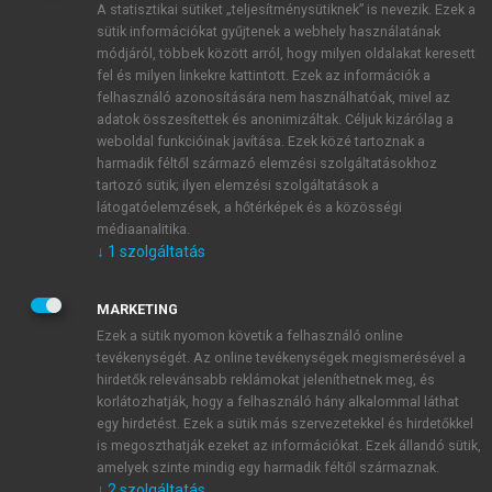
A statisztikai sütiket „teljesítménysütiknek” is nevezik. Ezek a
sütik információkat gyűjtenek a webhely használatának
módjáról, többek között arról, hogy milyen oldalakat keresett
ÚJ FIÓK LÉTREHOZÁSA
fel és milyen linkekre kattintott. Ezek az információk a
1 óra díjmentes hozzáférés
felhasználó azonosítására nem használhatóak, mivel az
adatok összesítettek és anonimizáltak. Céljuk kizárólag a
weboldal funkcióinak javítása. Ezek közé tartoznak a
E-MAIL-CÍM
harmadik féltől származó elemzési szolgáltatásokhoz
tartozó sütik; ilyen elemzési szolgáltatások a
látogatóelemzések, a hőtérképek és a közösségi
NÉV
médiaanalitika.
↓
1
szolgáltatás
JELSZÓ
MARKETING
Ezek a sütik nyomon követik a felhasználó online
tevékenységét. Az online tevékenységek megismerésével a
JELSZÓ ÚJRA
hirdetők relevánsabb reklámokat jeleníthetnek meg, és
korlátozhatják, hogy a felhasználó hány alkalommal láthat
egy hirdetést. Ezek a sütik más szervezetekkel és hirdetőkkel
is megoszthatják ezeket az információkat. Ezek állandó sütik,
Kérek értesítést a MeRSZ újdonságairól, akcióiról.
amelyek szinte mindig egy harmadik féltől származnak.
↓
2
szolgáltatás