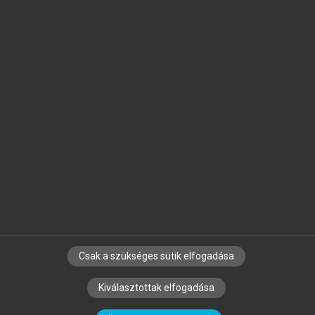
Jelöld meg a számodra fontos részeket, és
készíts
saját
jegyzeteket!
Egyéni előfizetéssel további
MeRSZ+ funkciókat
és
tartalmakat is elérhetsz.
Csak a szükséges sütik elfogadása
SZERZŐKNEK
CÉGEKNEK
KÖNYVTÁROSOKNAK
Kiválasztottak elfogadása
SZERKESZTÉSI ÉS LEKTORÁLÁSI ALAPELVEK