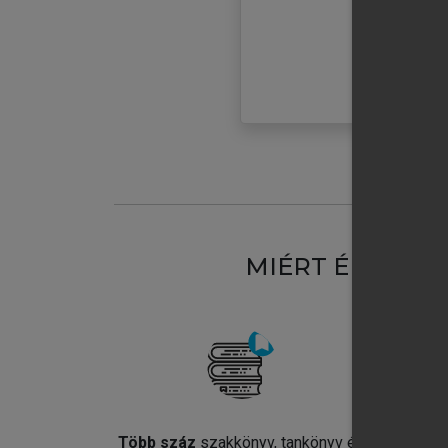
MIÉRT ÉRDEME
Több száz
szakkönyv, tankönyv és
Jel