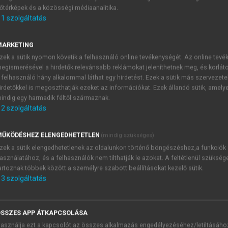
őtérképek és a közösségi médiaanalitika.
E-MAIL-CÍM
1
szolgáltatás
MARKETING
NÉV
zek a sütik nyomon követik a felhasználó online tevékenységét. Az online tev
egismerésével a hirdetők relevánsabb reklámokat jeleníthetnek meg, és korlát
 felhasználó hány alkalommal láthat egy hirdetést. Ezek a sütik más szervezete
JELSZÓ
irdetőkkel is megoszthatják ezeket az információkat. Ezek állandó sütik, amely
indig egy harmadik féltől származnak.
2
szolgáltatás
JELSZÓ ÚJRA
PÉS
ŰKÖDÉSHEZ ELENGEDHETETLEN
(mindig szükséges)
zek a sütik elengedhetetlenek az oldalunkon történő böngészéshez,a funkciók
asználatához, és a felhasználók nem tilthatják le azokat. A feltétlenül szükség
Kérek értesítést a MeRSZ új
artoznak többek között a személyre szabott beállításokat kezelő sütik.
Kérek értesítést az Akadémi
3
szolgáltatás
akcióiról.
 VAGY?
Az
Adatkezelési tájékozta
yi azonosítóval
veszem és elfogadom.
SSZES APP ÁTKAPCSOLÁSA
Az
Általános vásárlási felt
asználja ezt a kapcsolót az összes alkalmazás engedélyezéséhez/letiltásáho