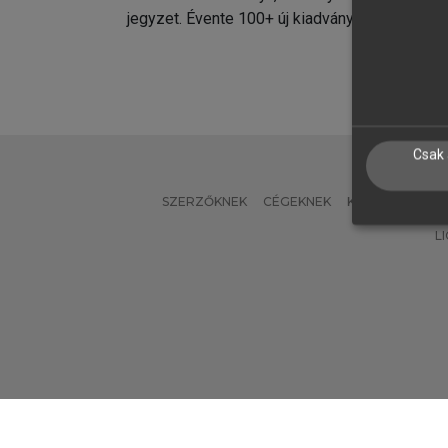
jegyzet. Évente 100+ új kiadvány.
kiadvá
Csak 
SZERZŐKNEK
CÉGEKNEK
KÖNYVTÁROSO
L
Verzió: 2.7.2