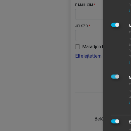
h
E-MAIL-CÍM
↓
JELSZÓ
E
m
a
Maradjon belépve
h
Elfelejtettem a jelszavamat
m
↓
BELÉ
M
E
h
t
↓
TANULÓ
Belépés intézmén
Ö
H