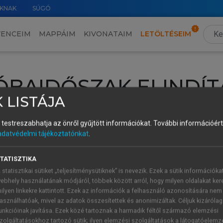
KNAK
SÚGÓ
VENCEIM
MAPPÁIM
KIVONATAIM
LETÖLTÉSEIM
ÓBAIDŐSZAK ELINDÍT
 LISTÁJA
intéséhez lépj be a saját fiókoddal, iskolai azonosítóddal vagy ú
és testreszabhatja az önről gyűjtött információkat.
További információért 
Új felhasználóként
1 óra díjmentes hozzáférésre
vagy jogosult
adatvédelmi tájékoztatónkat
.
k elindításához,
jelentkezz
be meglévő fiókoddal,
vagy hozz lé
A regisztráció után a
próbaidőszak
automatikusan
elindul.
TATISZTIKA
 statisztikai sütiket „teljesítménysütiknek” is nevezik. Ezek a sütik információka
ebhely használatának módjáról, többek között arról, hogy milyen oldalakat kere
ilyen linkekre kattintott. Ezek az információk a felhasználó azonosítására nem
ÚJ FIÓK 
ÁT FIÓKKAL
asználhatóak, mivel az adatok összesítettek és anonimizáltak. Céljuk kizáróla
1 óra díjme
unkcióinak javítása. Ezek közé tartoznak a harmadik féltől származó elemzési
zolgáltatásokhoz tartozó sütik; ilyen elemzési szolgáltatások a látogatóelemz