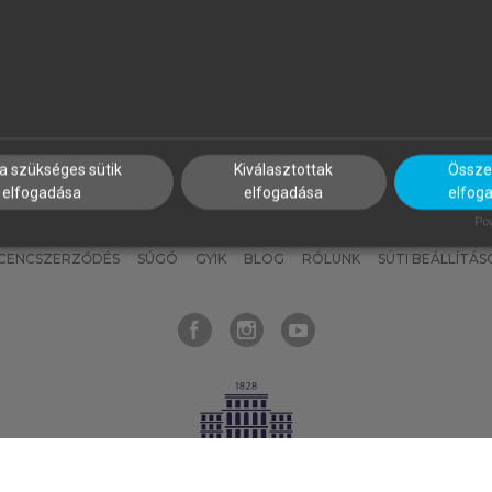
nyokat, hogy bármikor azonnal
részeket, és
készíts
saj
hozzájuk férhess!
jegyzeteket!
a szükséges sütik
Kiválasztottak
Összes
elfogadása
elfogadása
elfog
KNAK
SZERKESZTÉSI ÉS LEKTORÁLÁSI ALAPELVEK
MI – ÁLTALÁNOS
Pow
ICENCSZERZŐDÉS
SÚGÓ
GYIK
BLOG
RÓLUNK
SÜTI BEÁLLÍTÁS