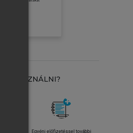
erződéseiben foglaltakat
ogadom.
ÓBÁLOM
AT HASZNÁLNI?
ntos
Egyéni előfizetéssel további