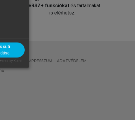
át
MeRSZ+ funkciókat
és tartalmakat
is elérhetsz.
 süti
adása
 IRÁNYELVEK
IMPRESSZUM
ADATVÉDELEM
ered by Klaro!
OK