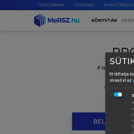
SZERZŐKNEK
CÉGEKNEK
KÖNYVTÁROSO
KÖNYVTÁR
KED
PR
SÜTIK
A tartalom megtek
Itt láthatja 
olvasd el az
A próbaidősza
S
A
w
m
BELÉPÉS SAJ
h
f
s