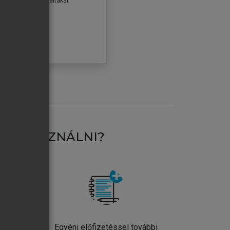
erződéseiben foglaltakat
ogadom.
ÓBÁLOM
AT HASZNÁLNI?
ntos
Egyéni előfizetéssel további