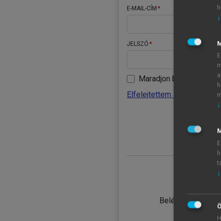
h
E-MAIL-CÍM
↓
JELSZÓ
E
m
a
Maradjon belépve
h
Elfelejtettem a jelszavamat
m
↓
BELÉ
M
E
h
t
↓
TANULÓ
Belépés intézmén
Ö
H