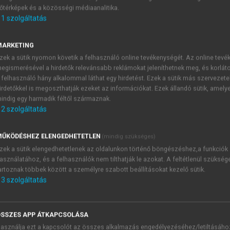
őtérképek és a közösségi médiaanalitika.
E-MAIL-CÍM
1
szolgáltatás
MARKETING
NÉV
zek a sütik nyomon követik a felhasználó online tevékenységét. Az online tev
egismerésével a hirdetők relevánsabb reklámokat jeleníthetnek meg, és korlát
 felhasználó hány alkalommal láthat egy hirdetést. Ezek a sütik más szervezete
JELSZÓ
irdetőkkel is megoszthatják ezeket az információkat. Ezek állandó sütik, amely
indig egy harmadik féltől származnak.
2
szolgáltatás
JELSZÓ ÚJRA
PÉS
ŰKÖDÉSHEZ ELENGEDHETETLEN
(mindig szükséges)
zek a sütik elengedhetetlenek az oldalunkon történő böngészéshez,a funkciók
asználatához, és a felhasználók nem tilthatják le azokat. A feltétlenül szükség
Kérek értesítést a MeRSZ új
artoznak többek között a személyre szabott beállításokat kezelő sütik.
Kérek értesítést az Akadémi
3
szolgáltatás
akcióiról.
 VAGY?
Az
Adatkezelési tájékozta
yi azonosítóval
veszem és elfogadom.
SSZES APP ÁTKAPCSOLÁSA
Az
Általános vásárlási felt
asználja ezt a kapcsolót az összes alkalmazás engedélyezéséhez/letiltásáho