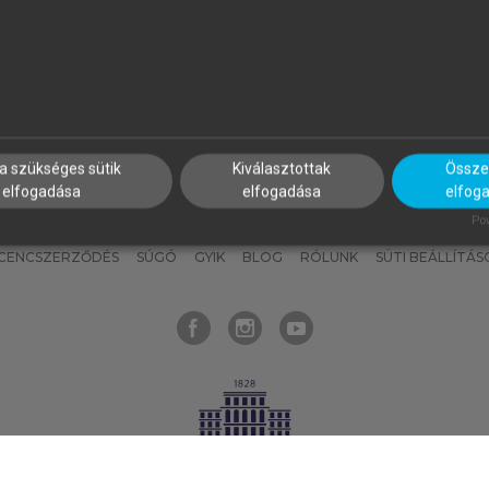
nyokat, hogy bármikor azonnal
részeket, és
készíts
saj
hozzájuk férhess!
jegyzeteket!
a szükséges sütik
Kiválasztottak
Összes
elfogadása
elfogadása
elfog
KNAK
SZERKESZTÉSI ÉS LEKTORÁLÁSI ALAPELVEK
MI – ÁLTALÁNOS
Pow
ICENCSZERZŐDÉS
SÚGÓ
GYIK
BLOG
RÓLUNK
SÜTI BEÁLLÍTÁS