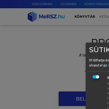
SZERZŐKNEK
CÉGEKNEK
KÖNYVTÁROSO
KÖNYVTÁR
KED
PR
SÜTIK
A tartalom megtek
Itt láthatja 
olvasd el az
A próbaidősza
S
A
w
m
BELÉPÉS SAJ
h
f
s