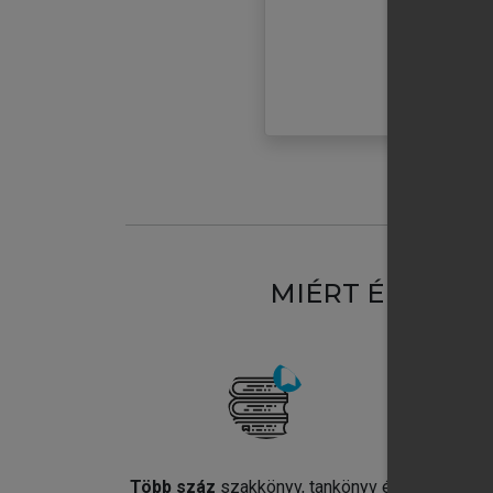
MIÉRT ÉRDEME
Több száz
szakkönyv, tankönyv és
Jel