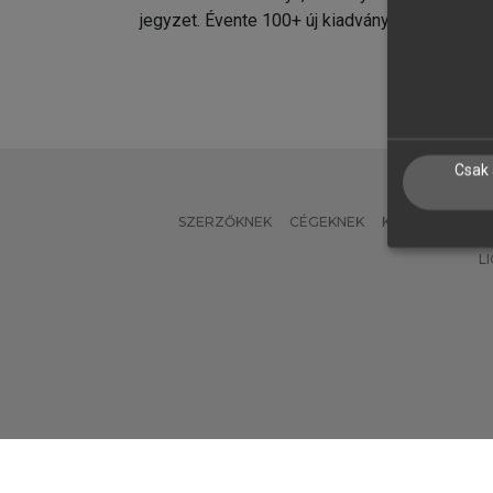
jegyzet. Évente 100+ új kiadvány.
kiadvá
Csak 
SZERZŐKNEK
CÉGEKNEK
KÖNYVTÁROSO
L
Verzió: 2.7.2