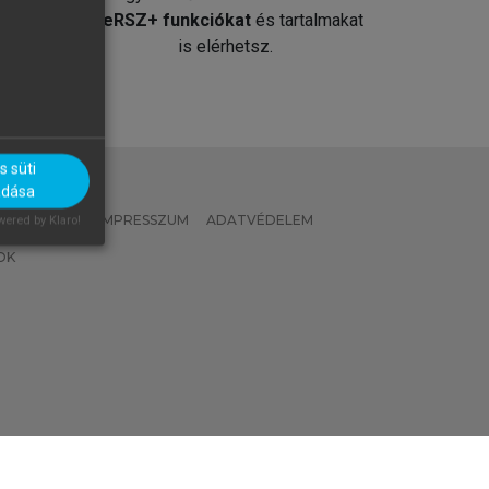
át
MeRSZ+ funkciókat
és tartalmakat
is elérhetsz.
 süti
adása
 IRÁNYELVEK
IMPRESSZUM
ADATVÉDELEM
ered by Klaro!
OK