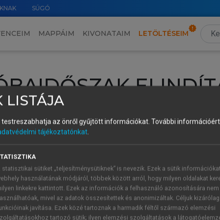
KNAK
SÚGÓ
VENCEIM
MAPPÁIM
KIVONATAIM
LETÖLTÉSEIM
ÓBAIDŐSZAK ELINDÍT
 LISTÁJA
intéséhez lépj be a saját fiókoddal, iskolai azonosítóddal vagy ú
és testreszabhatja az önről gyűjtött információkat.
További információért 
Új felhasználóként
1 óra díjmentes hozzáférésre
vagy jogosult
adatvédelmi tájékoztatónkat
.
k elindításához,
jelentkezz
be meglévő fiókoddal,
vagy hozz lé
A regisztráció után a
próbaidőszak
automatikusan
elindul.
TATISZTIKA
 statisztikai sütiket „teljesítménysütiknek” is nevezik. Ezek a sütik információka
ebhely használatának módjáról, többek között arról, hogy milyen oldalakat kere
ilyen linkekre kattintott. Ezek az információk a felhasználó azonosítására nem
ÚJ FIÓK 
ÁT FIÓKKAL
asználhatóak, mivel az adatok összesítettek és anonimizáltak. Céljuk kizáróla
1 óra díjme
unkcióinak javítása. Ezek közé tartoznak a harmadik féltől származó elemzési
zolgáltatásokhoz tartozó sütik; ilyen elemzési szolgáltatások a látogatóelemz