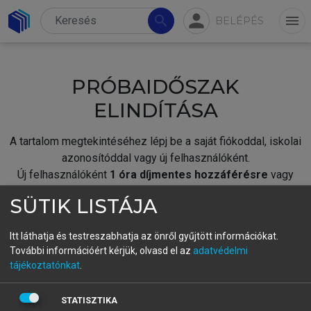
person
search
menu
BELÉPÉS
PRÓBAIDŐSZAK
ELINDÍTÁSA
A tartalom megtekintéséhez lépj be a saját fiókoddal, iskolai
azonosítóddal vagy új felhasználóként.
Új felhasználóként
1 óra díjmentes hozzáférésre
vagy
jogosult.
SÜTIK LISTÁJA
A próbaidőszak elindításához,
jelentkezz
be meglévő
fiókoddal,
vagy hozz létre új fiókot.
Itt láthatja és testreszabhatja az önről gyűjtött információkat.
További információért kérjük, olvasd el az
adatvédelmi
A regisztráció után a
próbaidőszak
automatikusan
elindul.
tájékoztatónkat
.
BELÉPÉS SAJÁT FIÓKKAL
STATISZTIKA