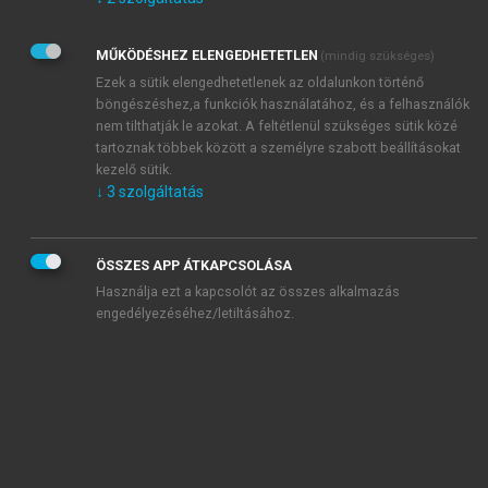
Kérek értesítést az Akadémiai Kiadó Zrt. újdonságairól,
akcióiról.
MŰKÖDÉSHEZ ELENGEDHETETLEN
(mindig szükséges)
Az
Adatkezelési tájékoztatóban
foglaltakat tudomásul
veszem és elfogadom.
Ezek a sütik elengedhetetlenek az oldalunkon történő
Az
Általános vásárlási feltételeket
, valamint a
szotar.net
és a
böngészéshez,a funkciók használatához, és a felhasználók
mersz.hu
oldalak licencszerződéseiben foglaltakat
nem tilthatják le azokat. A feltétlenül szükséges sütik közé
tudomásul veszem és elfogadom.
tartoznak többek között a személyre szabott beállításokat
kezelő sütik.
↓
3
szolgáltatás
KIPRÓBÁLOM
ÖSSZES APP ÁTKAPCSOLÁSA
Használja ezt a kapcsolót az összes alkalmazás
engedélyezéséhez/letiltásához.
MIÉRT ÉRDEMES A MERSZ ONLINE
OKOSKÖNYVTÁRAT HASZNÁLNI?