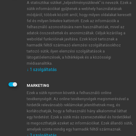
A statisztikai sütiket „teljesítménysütiknek” is nevezik. Ezek a
sütik információkat gyűjtenek a webhely használatának
módjáról, többek között arról, hogy milyen oldalakat keresett
ÚJ FIÓK LÉTREHOZÁSA
fel és milyen linkekre kattintott. Ezek az információk a
1 óra díjmentes hozzáférés
felhasználó azonosítására nem használhatóak, mivel az
adatok összesítettek és anonimizáltak. Céljuk kizárólag a
weboldal funkcióinak javítása. Ezek közé tartoznak a
E-MAIL-CÍM
harmadik féltől származó elemzési szolgáltatásokhoz
tartozó sütik; ilyen elemzési szolgáltatások a
látogatóelemzések, a hőtérképek és a közösségi
NÉV
médiaanalitika.
↓
1
szolgáltatás
JELSZÓ
MARKETING
Ezek a sütik nyomon követik a felhasználó online
tevékenységét. Az online tevékenységek megismerésével a
JELSZÓ ÚJRA
hirdetők relevánsabb reklámokat jeleníthetnek meg, és
korlátozhatják, hogy a felhasználó hány alkalommal láthat
egy hirdetést. Ezek a sütik más szervezetekkel és hirdetőkkel
is megoszthatják ezeket az információkat. Ezek állandó sütik,
Kérek értesítést a MeRSZ újdonságairól, akcióiról.
amelyek szinte mindig egy harmadik féltől származnak.
↓
2
szolgáltatás