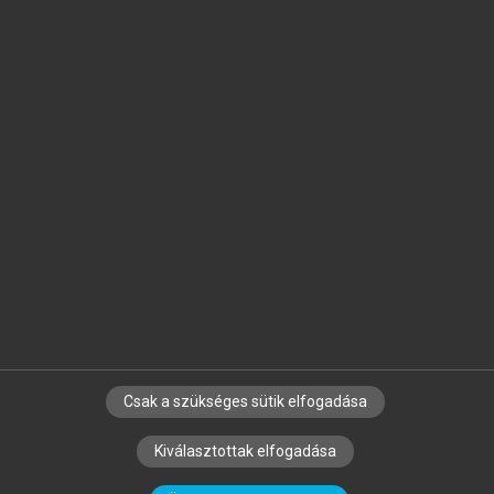
Jelöld meg a számodra fontos részeket, és
készíts
saját
jegyzeteket!
Egyéni előfizetéssel további
MeRSZ+ funkciókat
és
tartalmakat is elérhetsz.
Csak a szükséges sütik elfogadása
SZERZŐKNEK
CÉGEKNEK
KÖNYVTÁROSOKNAK
Kiválasztottak elfogadása
SZERKESZTÉSI ÉS LEKTORÁLÁSI ALAPELVEK