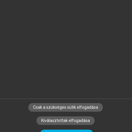
Jelöld meg a számodra fontos részeket, és
készíts
saját
jegyzeteket!
Egyéni előfizetéssel további
MeRSZ+ funkciókat
és
tartalmakat is elérhetsz.
Csak a szükséges sütik elfogadása
SZERZŐKNEK
CÉGEKNEK
KÖNYVTÁROSOKNAK
Kiválasztottak elfogadása
SZERKESZTÉSI ÉS LEKTORÁLÁSI ALAPELVEK