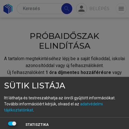
person
search
menu
BELÉPÉS
PRÓBAIDŐSZAK
ELINDÍTÁSA
A tartalom megtekintéséhez lépj be a saját fiókoddal, iskolai
azonosítóddal vagy új felhasználóként.
Új felhasználóként
1 óra díjmentes hozzáférésre
vagy
jogosult.
SÜTIK LISTÁJA
A próbaidőszak elindításához,
jelentkezz
be meglévő
fiókoddal,
vagy hozz létre új fiókot.
Itt láthatja és testreszabhatja az önről gyűjtött információkat.
További információért kérjük, olvasd el az
adatvédelmi
A regisztráció után a
próbaidőszak
automatikusan
elindul.
tájékoztatónkat
.
BELÉPÉS SAJÁT FIÓKKAL
STATISZTIKA