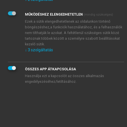
Kérek értesítést az Akadémiai Kiadó Zrt. újdonságairól,
akcióiról.
MŰKÖDÉSHEZ ELENGEDHETETLEN
(mindig szükséges)
Az
Adatkezelési tájékoztatóban
foglaltakat tudomásul
veszem és elfogadom.
Ezek a sütik elengedhetetlenek az oldalunkon történő
Az
Általános vásárlási feltételeket
, valamint a
szotar.net
és a
böngészéshez,a funkciók használatához, és a felhasználók
mersz.hu
oldalak licencszerződéseiben foglaltakat
nem tilthatják le azokat. A feltétlenül szükséges sütik közé
tudomásul veszem és elfogadom.
tartoznak többek között a személyre szabott beállításokat
kezelő sütik.
↓
3
szolgáltatás
KIPRÓBÁLOM
ÖSSZES APP ÁTKAPCSOLÁSA
Használja ezt a kapcsolót az összes alkalmazás
engedélyezéséhez/letiltásához.
MIÉRT ÉRDEMES A MERSZ ONLINE
OKOSKÖNYVTÁRAT HASZNÁLNI?