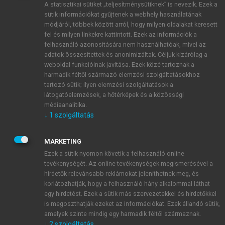
A statisztikai sütiket „teljesítménysütiknek” is nevezik. Ezek a
sütik információkat gyűjtenek a webhely használatának
módjáról, többek között arról, hogy milyen oldalakat keresett
ÚJ FIÓK LÉTREHOZÁSA
fel és milyen linkekre kattintott. Ezek az információk a
1 óra díjmentes hozzáférés
felhasználó azonosítására nem használhatóak, mivel az
adatok összesítettek és anonimizáltak. Céljuk kizárólag a
weboldal funkcióinak javítása. Ezek közé tartoznak a
E-MAIL-CÍM
harmadik féltől származó elemzési szolgáltatásokhoz
tartozó sütik; ilyen elemzési szolgáltatások a
látogatóelemzések, a hőtérképek és a közösségi
NÉV
médiaanalitika.
↓
1
szolgáltatás
JELSZÓ
MARKETING
Ezek a sütik nyomon követik a felhasználó online
tevékenységét. Az online tevékenységek megismerésével a
JELSZÓ ÚJRA
hirdetők relevánsabb reklámokat jeleníthetnek meg, és
korlátozhatják, hogy a felhasználó hány alkalommal láthat
egy hirdetést. Ezek a sütik más szervezetekkel és hirdetőkkel
is megoszthatják ezeket az információkat. Ezek állandó sütik,
Kérek értesítést a MeRSZ újdonságairól, akcióiról.
amelyek szinte mindig egy harmadik féltől származnak.
↓
2
szolgáltatás