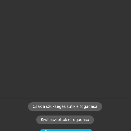
Jelöld meg a számodra fontos részeket, és
készíts
saját
jegyzeteket!
Egyéni előfizetéssel további
MeRSZ+ funkciókat
és
tartalmakat is elérhetsz.
Csak a szükséges sütik elfogadása
SZERZŐKNEK
CÉGEKNEK
KÖNYVTÁROSOKNAK
Kiválasztottak elfogadása
SZERKESZTÉSI ÉS LEKTORÁLÁSI ALAPELVEK