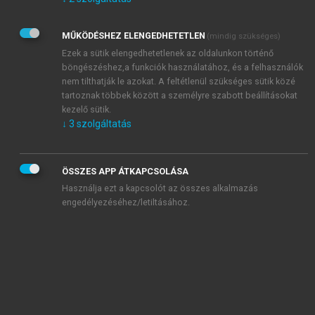
Kérek értesítést az Akadémiai Kiadó Zrt. újdonságairól,
akcióiról.
MŰKÖDÉSHEZ ELENGEDHETETLEN
(mindig szükséges)
Az
Adatkezelési tájékoztatóban
foglaltakat tudomásul
veszem és elfogadom.
Ezek a sütik elengedhetetlenek az oldalunkon történő
Az
Általános vásárlási feltételeket
, valamint a
szotar.net
és a
böngészéshez,a funkciók használatához, és a felhasználók
mersz.hu
oldalak licencszerződéseiben foglaltakat
nem tilthatják le azokat. A feltétlenül szükséges sütik közé
tudomásul veszem és elfogadom.
tartoznak többek között a személyre szabott beállításokat
kezelő sütik.
↓
3
szolgáltatás
KIPRÓBÁLOM
ÖSSZES APP ÁTKAPCSOLÁSA
Használja ezt a kapcsolót az összes alkalmazás
engedélyezéséhez/letiltásához.
MIÉRT ÉRDEMES A MERSZ ONLINE
OKOSKÖNYVTÁRAT HASZNÁLNI?