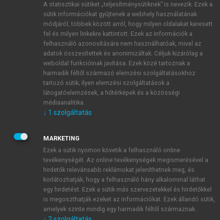
A statisztikai sütiket „teljesítménysütiknek” is nevezik. Ezek a
sütik információkat gyűjtenek a webhely használatának
módjáról, többek között arról, hogy milyen oldalakat keresett
ÚJ FIÓK LÉTREHOZÁSA
fel és milyen linkekre kattintott. Ezek az információk a
1 óra díjmentes hozzáférés
felhasználó azonosítására nem használhatóak, mivel az
adatok összesítettek és anonimizáltak. Céljuk kizárólag a
weboldal funkcióinak javítása. Ezek közé tartoznak a
E-MAIL-CÍM
harmadik féltől származó elemzési szolgáltatásokhoz
tartozó sütik; ilyen elemzési szolgáltatások a
látogatóelemzések, a hőtérképek és a közösségi
NÉV
médiaanalitika.
↓
1
szolgáltatás
JELSZÓ
MARKETING
Ezek a sütik nyomon követik a felhasználó online
tevékenységét. Az online tevékenységek megismerésével a
JELSZÓ ÚJRA
hirdetők relevánsabb reklámokat jeleníthetnek meg, és
korlátozhatják, hogy a felhasználó hány alkalommal láthat
egy hirdetést. Ezek a sütik más szervezetekkel és hirdetőkkel
is megoszthatják ezeket az információkat. Ezek állandó sütik,
Kérek értesítést a MeRSZ újdonságairól, akcióiról.
amelyek szinte mindig egy harmadik féltől származnak.
↓
2
szolgáltatás