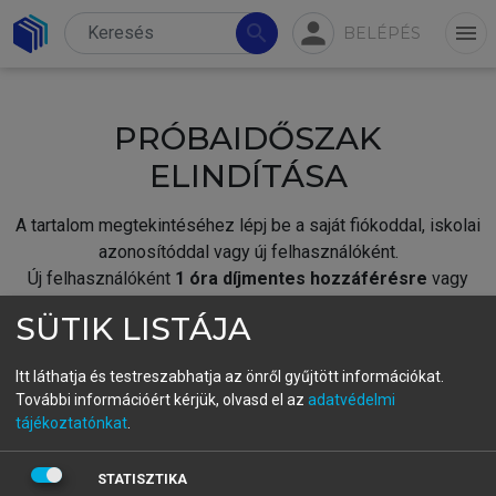
person
search
menu
BELÉPÉS
PRÓBAIDŐSZAK
ELINDÍTÁSA
A tartalom megtekintéséhez lépj be a saját fiókoddal, iskolai
azonosítóddal vagy új felhasználóként.
Új felhasználóként
1 óra díjmentes hozzáférésre
vagy
jogosult.
SÜTIK LISTÁJA
A próbaidőszak elindításához,
jelentkezz
be meglévő
fiókoddal,
vagy hozz létre új fiókot.
Itt láthatja és testreszabhatja az önről gyűjtött információkat.
További információért kérjük, olvasd el az
adatvédelmi
A regisztráció után a
próbaidőszak
automatikusan
elindul.
tájékoztatónkat
.
BELÉPÉS SAJÁT FIÓKKAL
STATISZTIKA