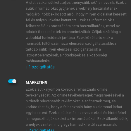
A statisztikai sütiket „teljesítménysütiknek” is nevezik. Ezek a
sütik információkat gyűjtenek a webhely használatának
módjáról, többek között arról, hogy milyen oldalakat keresett
ÚJ FIÓK LÉTREHOZÁSA
fel és milyen linkekre kattintott. Ezek az információk a
1 óra díjmentes hozzáférés
felhasználó azonosítására nem használhatóak, mivel az
adatok összesítettek és anonimizáltak. Céljuk kizárólag a
weboldal funkcióinak javítása. Ezek közé tartoznak a
E-MAIL-CÍM
harmadik féltől származó elemzési szolgáltatásokhoz
tartozó sütik; ilyen elemzési szolgáltatások a
látogatóelemzések, a hőtérképek és a közösségi
NÉV
médiaanalitika.
↓
1
szolgáltatás
JELSZÓ
MARKETING
Ezek a sütik nyomon követik a felhasználó online
tevékenységét. Az online tevékenységek megismerésével a
JELSZÓ ÚJRA
hirdetők relevánsabb reklámokat jeleníthetnek meg, és
korlátozhatják, hogy a felhasználó hány alkalommal láthat
egy hirdetést. Ezek a sütik más szervezetekkel és hirdetőkkel
is megoszthatják ezeket az információkat. Ezek állandó sütik,
Kérek értesítést a MeRSZ újdonságairól, akcióiról.
amelyek szinte mindig egy harmadik féltől származnak.
↓
2
szolgáltatás