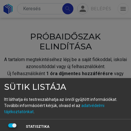
person
search
menu
BELÉPÉS
PRÓBAIDŐSZAK
ELINDÍTÁSA
A tartalom megtekintéséhez lépj be a saját fiókoddal, iskolai
azonosítóddal vagy új felhasználóként.
Új felhasználóként
1 óra díjmentes hozzáférésre
vagy
jogosult.
SÜTIK LISTÁJA
A próbaidőszak elindításához,
jelentkezz
be meglévő
fiókoddal,
vagy hozz létre új fiókot.
Itt láthatja és testreszabhatja az önről gyűjtött információkat.
További információért kérjük, olvasd el az
adatvédelmi
A regisztráció után a
próbaidőszak
automatikusan
elindul.
tájékoztatónkat
.
BELÉPÉS SAJÁT FIÓKKAL
STATISZTIKA