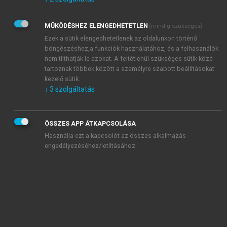
Kérek értesítést az Akadémiai Kiadó Zrt. újdonságairól,
akcióiról.
MŰKÖDÉSHEZ ELENGEDHETETLEN
(mindig szükséges)
Az
Adatkezelési tájékoztatóban
foglaltakat tudomásul
veszem és elfogadom.
Ezek a sütik elengedhetetlenek az oldalunkon történő
Az
Általános vásárlási feltételeket
, valamint a
szotar.net
és a
böngészéshez,a funkciók használatához, és a felhasználók
mersz.hu
oldalak licencszerződéseiben foglaltakat
nem tilthatják le azokat. A feltétlenül szükséges sütik közé
tudomásul veszem és elfogadom.
tartoznak többek között a személyre szabott beállításokat
kezelő sütik.
↓
3
szolgáltatás
KIPRÓBÁLOM
ÖSSZES APP ÁTKAPCSOLÁSA
Használja ezt a kapcsolót az összes alkalmazás
engedélyezéséhez/letiltásához.
MIÉRT ÉRDEMES A MERSZ ONLINE
OKOSKÖNYVTÁRAT HASZNÁLNI?