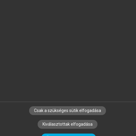
Jelöld meg a számodra fontos részeket, és
készíts
saját
jegyzeteket!
Egyéni előfizetéssel további
MeRSZ+ funkciókat
és
tartalmakat is elérhetsz.
Csak a szükséges sütik elfogadása
SZERZŐKNEK
CÉGEKNEK
KÖNYVTÁROSOKNAK
Kiválasztottak elfogadása
SZERKESZTÉSI ÉS LEKTORÁLÁSI ALAPELVEK